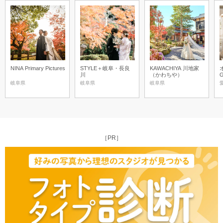
NINA Primary Pictures
STYLE＋岐阜・長良
KAWACHIYA 川地家
川
（かわちや）
岐阜県
岐阜県
岐阜県
［PR］