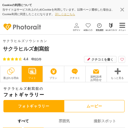
Cookieの利用について
当サイトはサービス向上のためCookieを利用しています。以降ページ遷移した場合は、
Cookie利用に同意したことになります。
詳しくはこちら
サクラヒルズソウシャカン
サクラヒルズ創寫舘
4.4
80
件
クチコミを書く
資料請求
選ばれる理由
フォト
プラン
クチコミ
もっと見る
お問合せ
撮影レポート
フォトグラファー
サクラヒルズ創寫舘の
フォトギャラリー
衣装
ムービー
フォトギャラリー
ムービー
オプション
ブログ
すべて
雰囲気
撮影スポット
アクセス/TEL
スタジオトップ