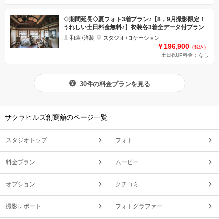
◇期間延長◇夏フォト3着プラン♪【8，9月撮影限定！
うれしい土日料金無料♪】衣装各3着全データ付プラン
和装+洋装
スタジオ+ロケーション
￥196,900
（税込）
土日祝UP料金： なし
30件の料金プランを見る
サクラヒルズ創寫舘のページ一覧
スタジオトップ
フォト
料金プラン
ムービー
オプション
クチコミ
撮影レポート
フォトグラファー