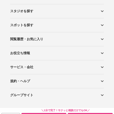
スタジオを探す
スポットを探す
エリアから探す
こだわりから探す
NEW PHOTO STYLE
プランから探す
フォトタイプ診断
フォトグラファーから探す
国内リゾートから探す
閲覧履歴・お気に入り
ロケーションから探す
スタジオから探す
お役立ち情報
閲覧スタジオ
お気に入り
サービス・会社
Wedding Photo マガジン
はじめてガイド
規約・ヘルプ
Photoraitとは
スタジオの掲載について
お問い合わせ
運営会社
サイトマップ
グループサイト
プライバシーポリシー
利用規約
ヘルプ
Wedding Park
Wedding Park 海外
Ringraph
＼1分で完了！サクッと相談だけでもOK／