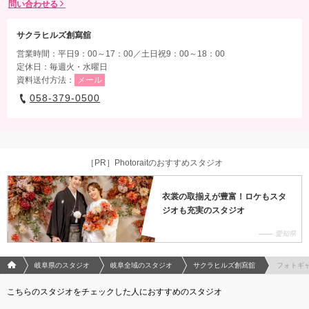
問い合わせる
サクラヒルズ創寫舘
営業時間：平日9：00～17：00／土日祝9：00～18：00
定休日：毎週火・水曜日
資料送付方法：
メール
058-379-0500
［PR］Photoraitのおすすめスタジオ
衣裳の取揃えが豊富！ロケもスタ
ジオも充実のスタジオ
愛知県
フォトウエディング/結婚写真のPhotorait ホーム
岐阜県のスタジオ
岐阜全域のスタジオ
サクラヒルズ創寫舘
フォトギ
こちらのスタジオをチェックした人におすすめのスタジオ