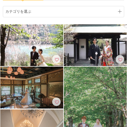
こだわりポイント
カテゴリを選ぶ
チャペルでの撮影
フォト＋会食
歴史的建造物での撮影
スタジオでの撮影
家族・友人と撮影
ペットと撮影
庭園での撮影
人気スポットでの撮影
豊富なドレス
豊富な色打掛・着物
ガーデンでの撮影
海での撮影