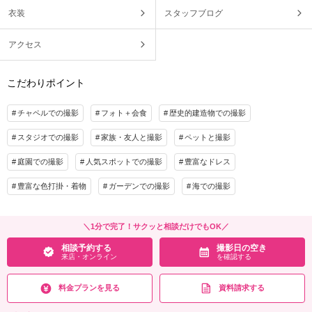
衣装
スタッフブログ
アクセス
こだわりポイント
チャペルでの撮影
フォト＋会食
歴史的建造物での撮影
スタジオでの撮影
家族・友人と撮影
ペットと撮影
庭園での撮影
人気スポットでの撮影
豊富なドレス
豊富な色打掛・着物
ガーデンでの撮影
海での撮影
＼1分で完了！サクッと相談だけでもOK／
相談予約する
撮影日の空き
来店・オンライン
を確認する
料金プランを見る
資料請求する