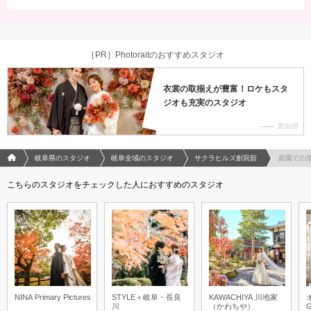
［PR］Photoraitのおすすめスタジオ
衣裳の取揃えが豊富！ロケもスタ
ジオも充実のスタジオ
愛知県
フォトウエディング/結婚写真のPhotorait ホーム
岐阜県のスタジオ
岐阜全域のスタジオ
サクラヒルズ創寫舘
庭園での
こちらのスタジオをチェックした人におすすめのスタジオ
NINA Primary Pictures
STYLE＋岐阜・長良
KAWACHIYA 川地家
川
（かわちや）