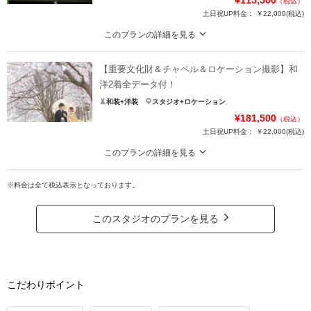
¥115,500
（税込）
土日祝UP料金：
￥22,000
(税込)
このプランの詳細を見る
和装撮影にぴったりな重要文化財やクラシカルな大正レトロな建物での和装撮
影
【重要文化財＆チャペル＆ロケーション撮影】和
桜・新緑・紅葉とどの季節も楽しめる7000坪のロケーションと国重要文化財で
洋2着全データ付！
の撮影が可能なこのプラン。衣装、小物、新婦ヘアセット・メイク、お2人の着
和装+洋装
スタジオ+ロケーション
付、撮影全データ付（50カット以上）
¥181,500
（税込）
土日祝UP料金：
￥22,000
(税込)
プラン詳細
このプランの詳細を見る
撮影料
新婦衣装1着
新郎衣装1着
撮影データ約100カット付！和洋両方撮影できるスタンダードなプラン！
着付け
ヘアメイク
小物一式
※料金は全て税込表示となっております。
衣裳+アクセサリー小物+ヘア・メイク+着付け+撮影+全データが含まれたﾌﾟﾗ
アルバム
データ 50カット
台紙付写真
ﾝ。
衣装は組み合わせ自由なので、和装+洋装でもいいし、洋装+洋装でもいいし、
衣装追加
会食
挙式
このスタジオのプランを見る
和装+和装でもオッケーです！
家族と撮影
家族用衣装レンタル
ペットと撮影
プラン詳細
相談予約する
撮影日の空き
来店・オンライン
を確認する
撮影料
新婦衣装2着
新郎衣装2着
こだわりポイント
着付け
ヘアメイク
小物一式