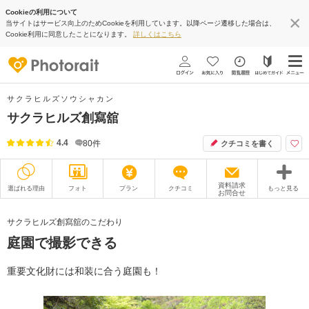
Cookieの利用について
当サイトはサービス向上のためCookieを利用しています。以降ページ遷移した場合は、
Cookie利用に同意したことになります。
詳しくはこちら
サクラヒルズソウシャカン
サクラヒルズ創寫舘
4.4
80
件
クチコミを書く
資料請求
選ばれる理由
フォト
プラン
クチコミ
もっと見る
お問合せ
撮影レポート
フォトグラファー
サクラヒルズ創寫舘のこだわり
庭園で撮影できる
衣装
ムービー
オプション
ブログ
重要文化財には和装に合う庭園も！
アクセス/TEL
スタジオトップ