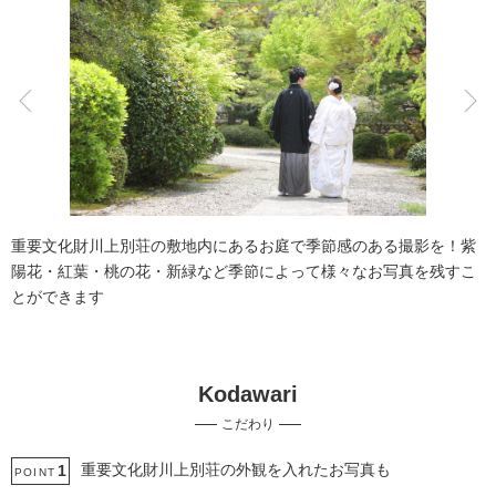
こだわりポイント
チャペルでの撮影
フォト＋会食
重要文化財川上別荘の敷地内にあるお庭で季節感のある撮影を！紫
陽花・紅葉・桃の花・新緑など季節によって様々なお写真を残すこ
とができます
Kodawari
歴史的建造物での撮影
スタジオでの撮影
こだわり
家族・友人と撮影
ペットと撮影
庭園での撮影
人気スポットでの撮影
豊富なドレス
豊富な色打掛・着物
重要文化財川上別荘の外観を入れたお写真も
1
POINT
ガーデンでの撮影
海での撮影