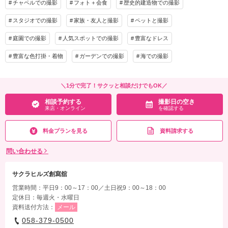
チャペルでの撮影
フォト＋会食
歴史的建造物での撮影
アルバム
データ 100カット
台紙付写真
衣装追加
会食
挙式
スタジオでの撮影
家族・友人と撮影
ペットと撮影
家族と撮影
家族用衣装レンタル
ペットと撮影
庭園での撮影
人気スポットでの撮影
豊富なドレス
その他含むもの
豊富な色打掛・着物
ガーデンでの撮影
海での撮影
文化財使用料(チャペル・旧川上家別邸)
相談予約する
撮影日の空き
＼1分で完了！サクッと相談だけでもOK／
来店・オンライン
を確認する
相談予約する
撮影日の空き
来店・オンライン
を確認する
料金プランを見る
資料請求する
問い合わせる
サクラヒルズ創寫舘
営業時間：平日9：00～17：00／土日祝9：00～18：00
定休日：毎週火・水曜日
資料送付方法：
メール
058-379-0500