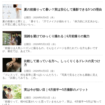
こだわりポイント
夏の前撮りって暑い？実は安心して撮影できる5つの理由
公開日：2026年6月4日（木）
夏の前撮りと聞くと、「暑そう」「汗でメイクが崩れそう」「体力的に大丈夫かな」
と不安に感じる方もいらっ...
混雑を避けてゆっくり撮れる｜6月前撮りの魅力
公開日：2026年5月13日（水）
人気スポットでの撮影
神社・寺院での撮影
「前撮りは人気シーズンに撮るもの」そんなイメージを持たれている方も多いです
が、最近では、あえて6...
比較して迷っている方へ。しっくりくるドレスの見つけ
方
公開日：2026年4月3日（金）
『ドレスって、何を基準に選べばいいんだろう』『写真で見るとどれも素敵に見え
る』『試着してみても、これ...
チャペルでの撮影
スタジオでの撮影
実は今が狙い目｜4月後半〜5月撮影のメリット
フォト＋会食
豊富なドレス
ペットと撮影
家族・友人と撮影
挙式フォト
豊富なカラードレス
豊富な色打掛・着物
公開日：2026年3月21日（土）
「前撮りって、桜や紅葉がいいと思っていませんか？」実は、4月後半〜5月は“知って
豊富な白無垢
いる人...