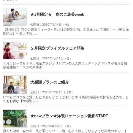
★3月限定★ 春のご褒美week
公開日：2026年3月4日（水）
【3月限定】春のご褒美ウィーク～春だけの特別企画、全部まとめて開催！～【平日撮
影限定】和装or洋装│...
２月限定ブライダルフェア開催
公開日：2026年1月19日（月）
２月１日～２月２８日限定スタジオリシアンの大人気ウェディングドレスが着れる相
談会開催！！２月の来店さ...
大感謝プランのご紹介
公開日：2025年12月18日（木）
いつもブログをご覧いただきありがとうございます♪日頃の感謝の気持ちを込めて、と
てもお得な【大感謝プラ...
★newブラン★洋装ロケーション撮影START
公開日：2025年8月22日（金）
澄んだ湖畔、森の中、風が通るリゾート地。心まで涼しくなるような自然の中で、ま