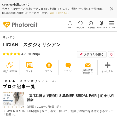
Cookieの利用について
当サイトはサービス向上のためCookieを利用しています。以降ページ遷移した場合は、
Cookie利用に同意したことになります。
詳しくはこちら
リシアン
LICIAN―スタジオリシアン―
4.7
190
件
クチコミを書く
資料請求
選ばれる理由
フォト
プラン
クチコミ
もっと見る
お問合せ
撮影レポート
フォトグラファー
LICIAN―スタジオリシアン―の
ブログ記事一覧
衣装
ムービー
【8月31日まで開催】SUMMER BRIDAL FAIR｜前撮り相
談会
オプション
ブログ
公開日：2026年7月6日（月）
SUMMER BRIDAL FAIR開催｜見て、着て、比べて。前撮りの魅力を体感できるフェア
アクセス/TEL
スタジオトップ
「前撮り...