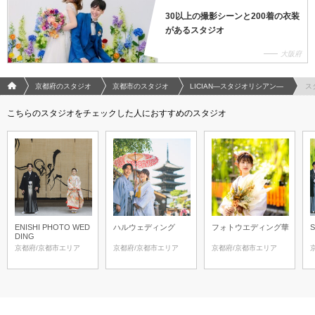
30以上の撮影シーンと200着の衣装
があるスタジオ
大阪府
フォトウエディング/結婚写真のPhotorait ホーム
京都府のスタジオ
京都市のスタジオ
LICIAN―スタジオリシアン―
ス
こちらのスタジオをチェックした人におすすめのスタジオ
ENISHI PHOTO WED
ハルウェディング
フォトウエディング華
DING
京都府/京都市エリア
京都府/京都市エリア
京都府/京都市エリア