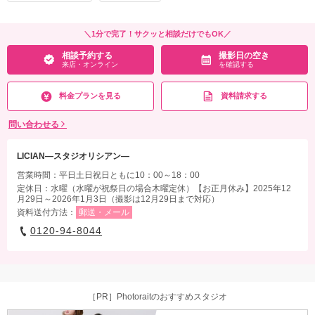
＼1分で完了！サクッと相談だけでもOK／
相談予約する
撮影日の空き
来店・オンライン
を確認する
料金プランを見る
資料請求する
問い合わせる
LICIAN―スタジオリシアン―
営業時間：平日土日祝日ともに10：00～18：00
定休日：水曜（水曜が祝祭日の場合木曜定休）【お正月休み】2025年12
月29日～2026年1月3日（撮影は12月29日まで対応）
資料送付方法：
郵送・メール
0120-94-8044
［PR］Photoraitのおすすめスタジオ