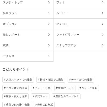
スタジオトップ
フォト
料金プラン
ムービー
オプション
クチコミ
撮影レポート
フォトグラファー
衣装
スタッフブログ
アクセス
こだわりポイント
人気スポットでの撮影
神社・寺院での撮影
チャペルでの撮影
スタジオでの撮影
フォト＋会食
豊富なドレス
ペットと撮影
家族・友人と撮影
挙式フォト
豊富なカラードレス
豊富な色打掛・着物
豊富な白無垢