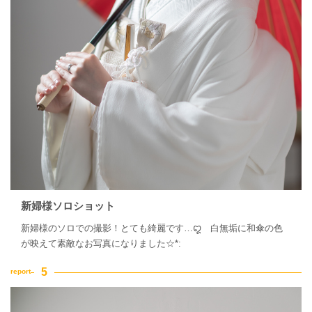
新婦様ソロショット
新婦様のソロでの撮影！とても綺麗です…꩓ 白無垢に和傘の色
が映えて素敵なお写真になりました☆*: