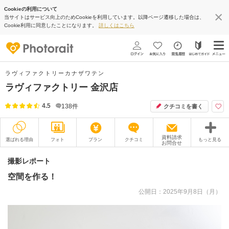
Cookieの利用について
当サイトはサービス向上のためCookieを利用しています。以降ページ遷移した場合は、
Cookie利用に同意したことになります。
詳しくはこちら
ラヴィファクトリーカナザワテン
ラヴィファクトリー 金沢店
4.5
138
件
クチコミを書く
資料請求
選ばれる理由
フォト
プラン
クチコミ
もっと見る
お問合せ
撮影レポート
フォトグラファー
撮影レポート
空間を作る！
衣装
ムービー
公開日：2025年9月8日（月）
オプション
ブログ
アクセス/TEL
スタジオトップ