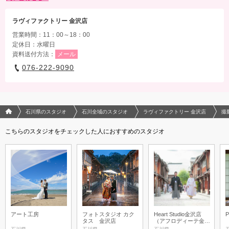
ラヴィファクトリー 金沢店
営業時間：11：00～18：00
定休日：水曜日
資料送付方法：
メール
076-222-9090
フォトウエディング/結婚写真のPhotorait ホーム
石川県のスタジオ
石川全域のスタジオ
ラヴィファクトリー 金沢店
撮
こちらのスタジオをチェックした人におすすめのスタジオ
アート工房
フォトスタジオ カク
Heart Studio金沢店
P
タス 金沢店
（アフロディーテ金沢
店）