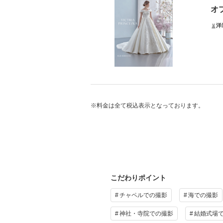
オ
＊他
洋
＊基
プ
ド
ドレ
新作
※料金は全て税込表示となっております。
スタ
プ
そ
記憶
こだわりポイント
チャペルでの撮影
海での撮影
そ
神社・寺院での撮影
結婚式場