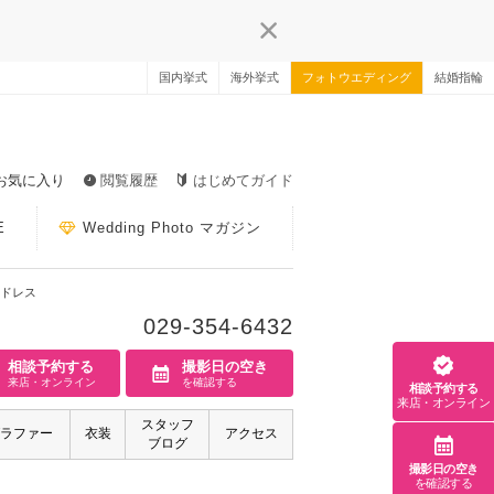
国内挙式
海外挙式
フォトウエディング
結婚指輪
お気に入り
閲覧履歴
はじめてガイド
E
Wedding Photo マガジン
ドレス
029-354-6432
相談予約する
撮影日の空き
来店・オンライン
を確認する
相談予約する
来店・オンライン
スタッフ
ラファー
衣装
アクセス
ブログ
撮影日の空き
を確認する