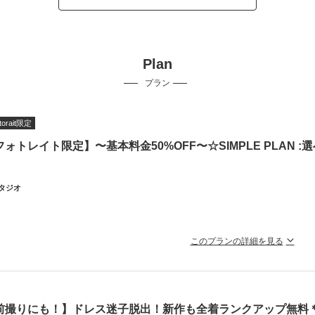
Plan
プラン
torait限定
フォトレイト限定】〜基本料金50%OFF〜☆SIMPLE PLAN 
タジオ
このプランの詳細を見る
短1日で撮影可能！コスパもタイパもお得なフォトウェディング♪
トレイトからご予約の方限定！
と基本料金から５０％OFF！！ 120カットデータ付き☆
前撮りにも！】ドレス迷子脱出！新作も全着ランクアップ無料＊
0,250◀︎¥60,500】