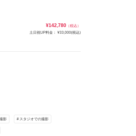
¥142,780
（税込）
土日祝UP料金：
¥33,000
(税込)
け
ヘアメイク
オ撮影
写真
衣装追加
い花嫁姿を写真に残しましょう♡
レンタル
ペットと撮影
け
ヘアメイク
写真
衣装追加
資料請求
認する
レンタル
ペットと撮影
撮影
スタジオでの撮影