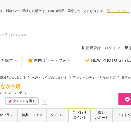
ます。以降ページ遷移した場合は、Cookie利用に同意したことになります。
詳しくはこちら
｜Photorait
ィングの決め手が見つかるクチコミサイト-Photorait
新規登録・ログイン
トを探す
国内リゾートフォト
NEW PHOTO STYL
茨城県のスタジオ
水戸・つくばのスタジオ
アンシャンテ ひたちなか本店
豊富な
ちなか本店
ナカホンテン
クチコミを書く
こだわり
撮影
金プラン
特典・フェア
クチコミ
フォトグ
ポイント
レポート