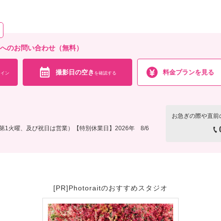
に残る楽しい撮影体験♪
相談予約する
撮影日の空き
を確
来店・オンライン
店へのお問い合わせ（無料）
撮影日の空き
料金プランを見る
イン
を確認する
お急ぎの際や直前
1火曜、及び祝日は営業）【特別休業日】2026年 8/6
[PR]Photoraitのおすすめスタジオ