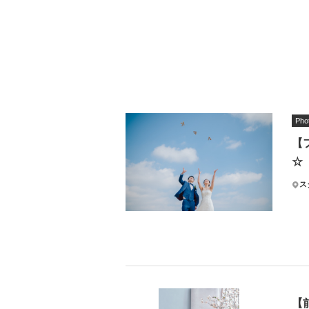
Pho
【
☆
ス
最
フォ
なん
【
【¥3