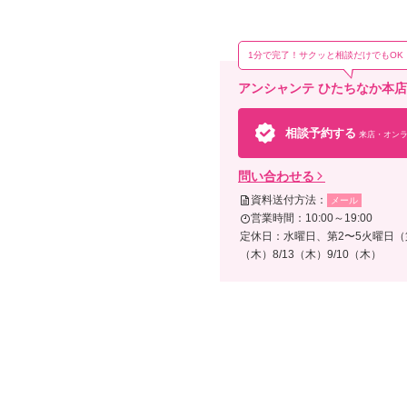
記憶
1分で完了！サクッと相談だけでもOK
アンシャンテ ひたちなか本
相談予約する
来店・オンラ
問い合わせる
資料送付方法：
メール
営業時間：10:00～19:00
定休日：水曜日、第2〜5火曜日（第
（木）8/13（木）9/10（木）