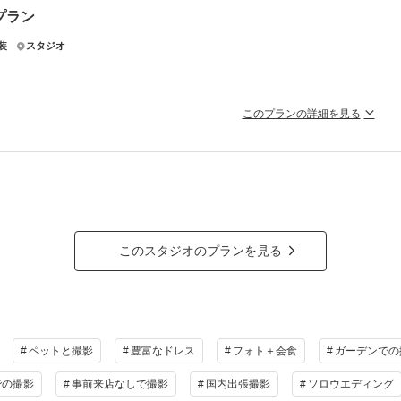
プラン
キャンペーンとの併用不可
装
スタジオ
本料金は店舗によって異なる場合がございます。
ラン詳細
このプランの詳細を見る
撮影料
新婦衣装1着
新郎衣装1着
着付
レス迷子必見！新作も全着ランクアップ無料＊運命の1着に出会うスタジ
ス選びで妥協したくないならアンシャンテにお任せ！
小物一式
アルバム
データ 120カット
台紙付
もブランドドレスも追加料金一切なしで選び放題です。
ジオ撮影だから天候の心配も不要。衣装差額を気にせず、運命の一着で最高に美し
会食
挙式
家族と撮影
家族用衣装
ラン詳細
の他含むもの
このスタジオのプランを見る
に残る楽しい撮影体験♪
撮影料
新婦衣装1着
新郎衣装1着
着付
小物一式
アルバム
データ 100カット
台紙付
相談予約する
撮影日の空き
を確
来店・オンライン
会食
挙式
家族と撮影
家族用衣装
ペットと撮影
豊富なドレス
フォト＋会食
ガーデンでの
の他含むもの
での撮影
事前来店なしで撮影
国内出張撮影
ソロウエディング