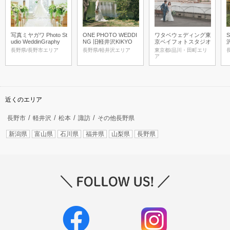
写真ミヤガワ Photo St
ONE PHOTO WEDDI
ワタベウェディング東
udio WeddinGraphy
NG 旧軽井沢KIKYO
京ベイフォトスタジオ
長野県/長野市エリア
長野県/軽井沢エリア
東京都/品川・田町エリ
ア
近くのエリア
長野市
軽井沢
松本
諏訪
その他長野県
新潟県
富山県
石川県
福井県
山梨県
長野県