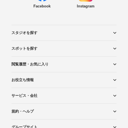
Facebook
Instagram
スタジオを探す
スポットを探す
エリアから探す
こだわりから探す
NEW PHOTO STYLE
プランから探す
フォトタイプ診断
フォトグラファーから探す
国内リゾートから探す
閲覧履歴・お気に入り
ロケーションから探す
スタジオから探す
お役立ち情報
閲覧スタジオ
お気に入り
サービス・会社
Wedding Photo マガジン
はじめてガイド
規約・ヘルプ
Photoraitとは
スタジオの掲載について
お問い合わせ
運営会社
サイトマップ
グループサイト
プライバシーポリシー
利用規約
ヘルプ