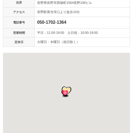
アクセス/TEL
スタジオトップ
住所
長野県長野市西後町1564長野108ビル
長野駅善光寺口より徒歩10分
アクセス
050-1702-1364
電話番号
平日：11:00-19:00 土日祝：10:00-19:00
営業時間
火曜日・木曜日（祝日除く）
定休日