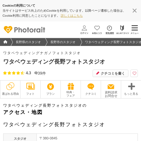
Cookieの利用について
当サイトはサービス向上のためCookieを利用しています。以降ページ遷移した場合は、
地図アプリで見る
Cookie利用に同意したことになります。
詳しくはこちら
フォトウエディング/結婚写真のPhotorait ホーム
長野県のスタジオ
長野市のスタジオ
ワタベウェディング長野フォトスタジ
ワタベウェディングナガノフォトスタジオ
ワタベウェディング長野フォトスタジオ
4.3
39
件
クチコミを書く
特典・
資料請求
選ばれる理由
フォト
プラン
クチコミ
もっと見る
フェア
お問合せ
撮影レポート
フォトグラファー
ワタベウェディング長野フォトスタジオの
アクセス・地図
衣装
ムービー
ワタベウェディング長野フォトスタジオ
オプション
ブログ
〒380-0845
スタジオ