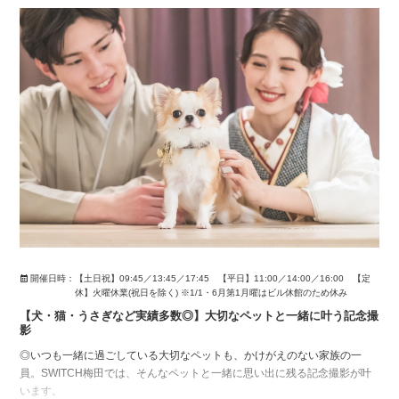
い
開催日時：
【土日祝】09:45／13:45／17:45 【平日】11:00／14:00／16:00 【定
休】火曜休業(祝日を除く) ※1/1・6月第1月曜はビル休館のため休み
【犬・猫・うさぎなど実績多数◎】大切なペットと一緒に叶う記念撮
影
◎いつも一緒に過ごしている大切なペットも、かけがえのない家族の一
員。SWITCH梅田では、そんなペットと一緒に思い出に残る記念撮影が叶
います。