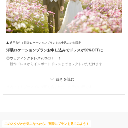
適用条件：
洋装ロケーションプランをお申込みの方限定
洋装ロケーションプランお申し込みでドレスが90%OFFに
◎ウェディングドレス90%OFF！！
新作ドレスからインポートドレスまでセレクトいただけます
▼撮影場所
ビーチや花畑、遊園地やナイトロケまで幅広くご提案。おしゃれなスタジ
オ内フォトブースでの撮影も含まれた、お得な内容です。
▼プランに含まれる内容
・撮影料
・ウェディングドレス
・タキシード
このスタジオが気になったら、実際にプランを見てみよう！
・衣装小物一式