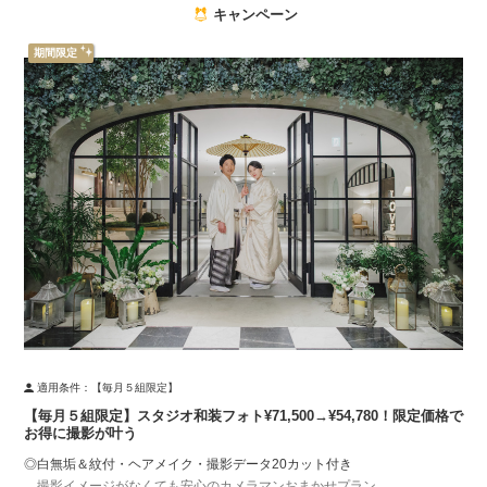
・撮影料
キャンペーン
・ウェディングドレス／カラードレス／白無垢／色打掛の中から2着
・タキシード／紋付
期間限定
・衣装小物一式
・着付け
・ヘアメイク
・アートブーケ
・撮影データ100カット
▼お料理コース内容（6名様分）
・オードブル
・肉料理
・魚料理
・デザート
・ソフトドリンク／アルコール（フリードリンク）
※1名様追加／13,750円(税込)
※組み合わせるプランにより、金額が変動する場合がございます
適用条件：
【毎月５組限定】
※諸条件により、追加料金が発生する場合がございます
【毎月５組限定】スタジオ和装フォト¥71,500→¥54,780！限定価格で
お得に撮影が叶う
◎白無垢＆紋付・ヘアメイク・撮影データ20カット付き
撮影イメージがなくても安心のカメラマンおまかせプラン