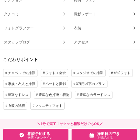
オプション
特典・フェア
クチコミ
撮影レポート
フォトグラファー
衣装
スタッフブログ
アクセス
こだわりポイント
チャペルでの撮影
フォト＋会食
スタジオでの撮影
挙式フォト
家族・友人と撮影
ペットと撮影
3万円以下のプラン
豊富なドレス
豊富な色打掛・着物
豊富なカラードレス
衣装の試着
マタニティフォト
＼1分で完了！サクッと相談だけでもOK／
相談予約する
撮影日の空き
来店・オンライン
を確認する