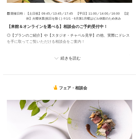
開催日時：
【土日祝】09:45／13:45／17:45 【平日】11:00／14:00／16:00 【定
休】火曜休業(祝日を除く) ※1/1・6月第1月曜はビル休館のため休み
【来館＆オンラインを選べる】相談会のご予約受付中！
◎【プランのご紹介】や【スタジオ・チャペル見学】の他、実際にドレス
を手に取ってご覧いただける相談会をご案内！
土日祝の相談会では【ドレス試着】や、フォト＋お食事会をご検討の方へ
【お料理のご試食】もご用意しております。
遠方にお住まいの方・ご事情によりご来館が難しい方へ、「オンライン相
談会」も随時受付中。【3Dマップ】を使用し、オンラインでもリアルな館
内をご確認いただけます＊
フェア・相談会