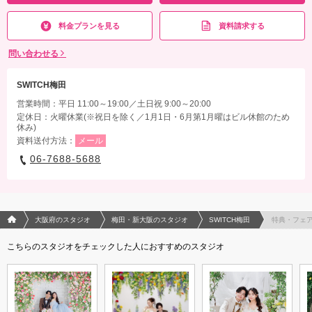
料金プランを見る
資料請求する
問い合わせる
SWITCH梅田
営業時間：平日 11:00～19:00／土日祝 9:00～20:00
定休日：火曜休業(※祝日を除く／1月1日・6月第1月曜はビル休館のため
休み)
資料送付方法：
メール
06-7688-5688
フォトウエディング/結婚写真のPhotorait ホーム
大阪府のスタジオ
梅田・新大阪のスタジオ
SWITCH梅田
特典・フェ
こちらのスタジオをチェックした人におすすめのスタジオ