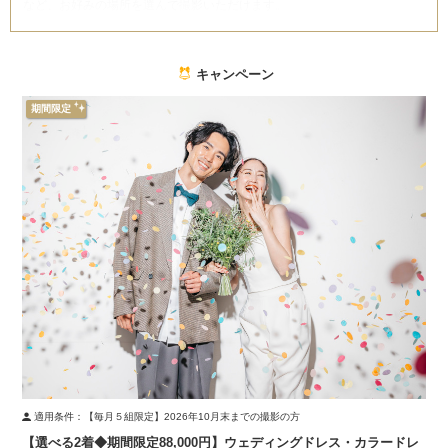
など、お好みの場所を選んで撮影いただけます。
▼プランに含まれる内容
・撮影料
キャンペーン
・ウェディングドレス
・タキシード
期間限定
・衣装小物一式
・着付け
・ヘアメイク
・アートブーケ
・撮影データ50カット
※初回来館のお客様が対象となります
※ご契約時に本画面をスタッフまでご提示ください
※既にご契約済みのお客様は、プラン変更を承ることができません
※諸条件により、追加料金が発生する場合がございます
適用条件：
【毎月５組限定】2026年10月末までの撮影の方
【選べる2着◆期間限定88,000円】ウェディングドレス・カラードレ