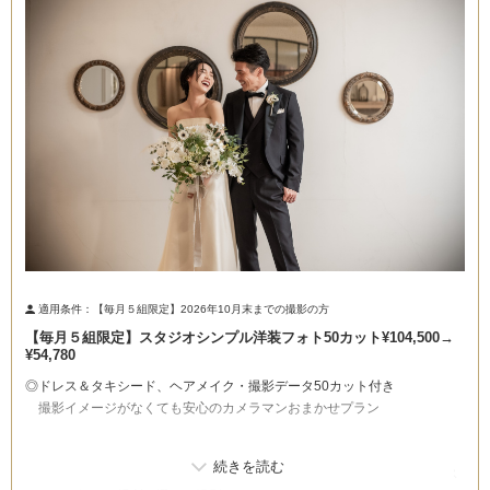
こだわりポイント
チャペルでの撮影
フォト＋会食
適用条件：
【毎月５組限定】2026年10月末までの撮影の方
【毎月５組限定】スタジオシンプル洋装フォト50カット¥104,500→
¥54,780
◎ドレス＆タキシード、ヘアメイク・撮影データ50カット付き
スタジオでの撮影
挙式フォト
撮影イメージがなくても安心のカメラマンおまかせプラン
家族・友人と撮影
ペットと撮影
3万円以下のプラン
▼撮影場所
豊富なドレス
豊富な色打掛・着物
豊富なカラードレス
バリエーション豊富なフォトブースや、グリーンに囲まれたエントランス
衣装の試着
マタニティフォト