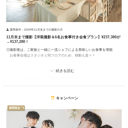
適用条件：
2026年11月末までの撮影の方
11月末まで撮影【洋装撮影＆6名お食事付き会食プラン】¥237,380が
→¥137,280！
◎撮影後は、ご家族と一緒に一流シェフによる美味しいお食事を堪能
お食事会場はスタジオと同フロアのため、移動も楽々＊
▼撮影場所
バリエーション豊富なフォトブースや、グリーンに囲まれたエントランス
など、お好みの場所を選んで撮影いただけます。
▼プランに含まれる内容
・撮影料
キャンペーン
・ウェディングドレス
・タキシード
期間限定
・衣装小物一式
・着付け
・ヘアメイク