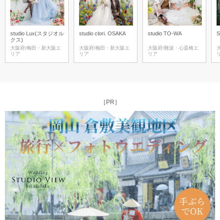
studio Lux(スタジオル
studio clori. OSAKA
studio TO-WA
クス)
大阪府/梅田・新大阪エ
大阪府/梅田・新大阪エ
大阪府/難波・心斎橋エ
リア
リア
リア
［PR］