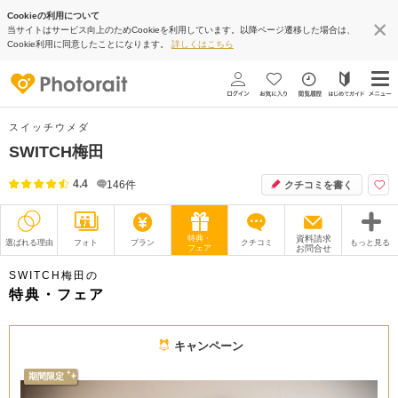
Cookieの利用について
当サイトはサービス向上のためCookieを利用しています。以降ページ遷移した場合は、
Cookie利用に同意したことになります。
詳しくはこちら
スイッチウメダ
SWITCH梅田
4.4
146
件
クチコミを書く
特典・
資料請求
選ばれる理由
フォト
プラン
クチコミ
もっと見る
フェア
お問合せ
撮影レポート
フォトグラファー
SWITCH梅田の
特典・フェア
衣装
ムービー
キャンペーン
オプション
ブログ
期間限定
アクセス/TEL
スタジオトップ