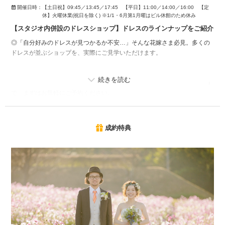
開催日時：
【土日祝】09:45／13:45／17:45 【平日】11:00／14:00／16:00 【定
休】火曜休業(祝日を除く) ※1/1・6月第1月曜はビル休館のため休み
【スタジオ内併設のドレスショップ】ドレスのラインナップをご紹介
◎「自分好みのドレスが見つかるか不安…」そんな花嫁さま必見。多くの
ドレスが並ぶショップを、実際にご見学いただけます。
ご相談会では【ドレス試着】をはじめ、【スタジオ・チャペル見学】や
【料金プランのご案内】なども行っております。事前予約制となりますの
で、まずはお気軽にご予約ください。
※ご予約状況により、受付できない日時がございます。詳細はスタジオま
でお問い合わせください
成約特典