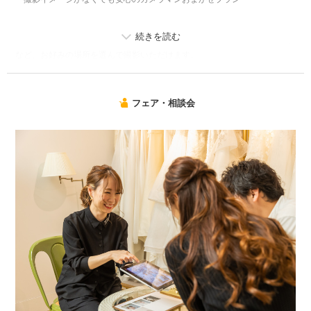
▼撮影場所
バリエーション豊富なフォトブースや、グリーンに囲まれたエントランス
など、お好みの場所を選んで撮影いただけます。
▼プランに含まれる内容
・白無垢1着
フェア・相談会
・紋付1着
・衣装小物一式
・着付け
・ヘアメイク
・撮影データ20カット
※ご契約時に本画面をスタッフまでご提示ください
※既にご契約済みのお客様は、プラン変更を承ることができません
※諸条件により、追加料金が発生する場合がございます