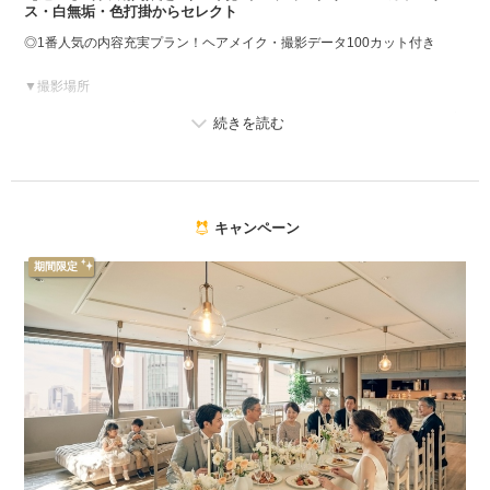
ス・白無垢・色打掛からセレクト
◎1番人気の内容充実プラン！ヘアメイク・撮影データ100カット付き
▼撮影場所
バリエーション豊富なフォトブースや、グリーンに囲まれたエントランス
など、お好みの場所を選んで撮影いただけます。
▼プランに含まれる内容
・撮影料
・ウェディングドレス／カラードレス／白無垢／色打掛の中から2着
キャンペーン
・タキシード／紋付
・衣装小物一式
期間限定
・着付け
・ヘアメイク
・アートブーケ
・撮影データ100カット
※初回来館のお客様が対象となります
※ご契約時に本画面をスタッフまでご提示ください
※既にご契約済みのお客様は、プラン変更を承ることができません
※諸条件により、追加料金が発生する場合がございます