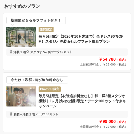
・着付け
おすすめのプラン
・ヘアメイク
・アートブーケ
期間限定＆セルフフォト付き！
・撮影データ100カット
期間限定
※既にご契約済みのお客様は、プラン変更を承ることができません
毎月5組限定【2026年10月末まで】全ドレス90％OF
※諸条件により、追加料金が発生する場合がございます
F！ スタジオ洋装＆セルフフォト撮影プラン
データ50カット
洋装 1 着
スタジオ 5ヶ所
￥54,780
（税込）
土日祝UP料金： ￥22,000
（税込）
今だけ！和洋2着が追加料金なし
Photorait限定
毎月5組限定【衣装追加料金なし】和・洋2着スタジオ
撮影｜2ヶ月以内の撮影限定＊データ100カット付きキ
ャンペーン
データ100カット
和装＋洋装 2 着
￥99,000
（税込）
土日祝UP料金： ￥22,000
（税込）