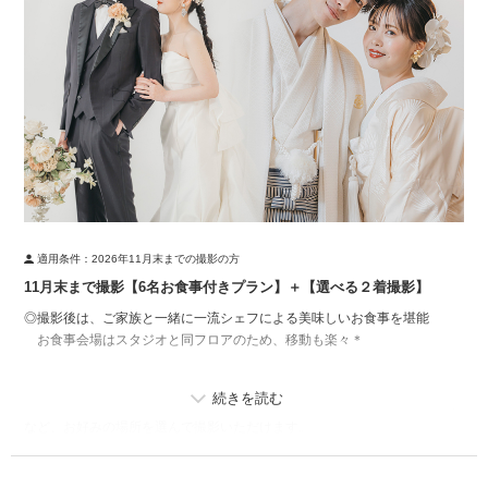
・アートブーケ
・撮影データ50カット
▼お料理コース内容（6名様分）
・オードブル
・肉料理
・魚料理
・デザート
・ソフトドリンク／アルコール（フリードリンク）
※1名様追加／13,750円(税込)
※組み合わせるプランにより、金額が変動する場合がございます
適用条件：
2026年11月末までの撮影の方
※諸条件により、追加料金が発生する場合がございます
11月末まで撮影【6名お食事付きプラン】＋【選べる２着撮影】
◎撮影後は、ご家族と一緒に一流シェフによる美味しいお食事を堪能
お食事会場はスタジオと同フロアのため、移動も楽々＊
▼撮影場所
バリエーション豊富なフォトブースや、グリーンに囲まれたエントランス
など、お好みの場所を選んで撮影いただけます。
▼プランに含まれる内容