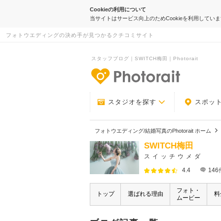
Cookieの利用について
当サイトはサービス向上のためCookieを利用してい
フォトウエディングの決め手が見つかるクチコミサイト
スタッフブログ｜SWITCH梅田｜Photorait
-フォトウエデ
スタジオを探す
スポッ
フォトウエディング/結婚写真のPhotorait ホーム
SWITCH梅田
スイッチウメダ
4.4
146
フォト・
トップ
選ばれる理由
料
ムービー