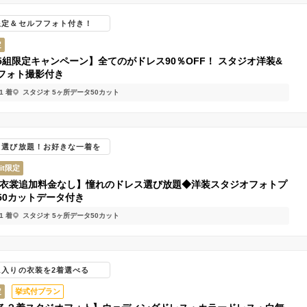
限定＆セルフフォト付き！
定
5組限定キャンペーン】全てのがドレス90％OFF！ スタジオ洋装&
フォト撮影付き
1 着
スタジオ 5ヶ所
データ50カット
ス選び放題！お好きな一着を
ait限定
W衣裳追加料金なし】憧れのドレス選び放題◆洋装スタジオフォトプ
50カットデータ付き
1 着
スタジオ 5ヶ所
データ50カット
に入りの衣装を2着選べる
定
挙式付プラン