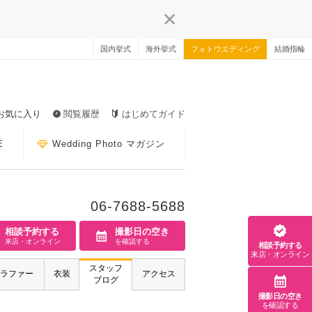
国内挙式
海外挙式
フォトウエディング
結婚指輪
お気に入り
閲覧履歴
はじめてガイド
E
Wedding Photo マガジン
06-7688-5688
相談予約する
撮影日の空き
来店・オンライン
を確認する
相談予約する
来店・オンライン
スタッフ
ラファー
衣装
アクセス
ブログ
撮影日の空き
を確認する