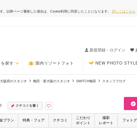
ます。以降ページ遷移した場合は、Cookie利用に同意したことになります。
詳しくはこちら
ィングの決め手が見つかるクチコミサイト-Photorait
新規登録・ログイン
トを探す
国内リゾートフォト
NEW PHOTO STYL
大阪府のスタジオ
梅田・新大阪のスタジオ
SWITCH梅田
スタッフブログ
件
クチコミを書く
こだわり
撮影
金プラン
特典・フェア
クチコミ
フォトグ
ポイント
レポート