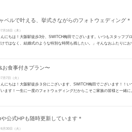
ャペルで叶える、挙式さながらのフォトウェディング＊
年7月16日（木）
んにちは！大阪駅徒歩3分、SWITCH梅田でございます。いつもスタッフブ
だけではなく、結婚式のような特別な時間も残したい。」そんなおふたりにお
&お食事付きプラン〜
年7月7日（火）
んにちは！大阪駅徒歩３分にございます、SWITCH梅田でございます！！
ざいます！一生に一度のフォトウェディングだからこそご家族の皆様と一緒に
gramや公式HPも随時更新しています＊
年6月30日（火）