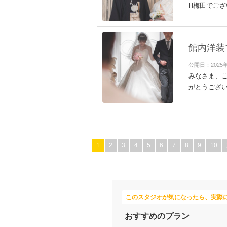
H梅田でござ
館内洋装
公開日：2025
みなさま、こ
がとうござい
1
2
3
4
5
6
7
8
9
10
このスタジオが気になったら、実際
おすすめのプラン