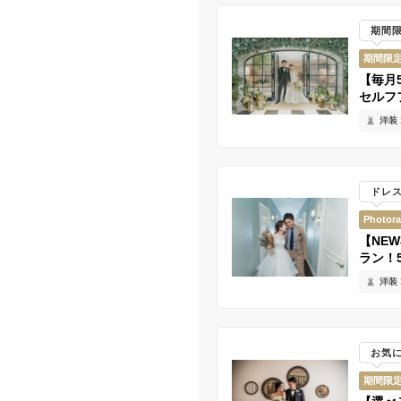
期間
期間限
【毎月
セルフ
洋装 
ドレ
Photor
【NE
ラン！
洋装 
お気
期間限