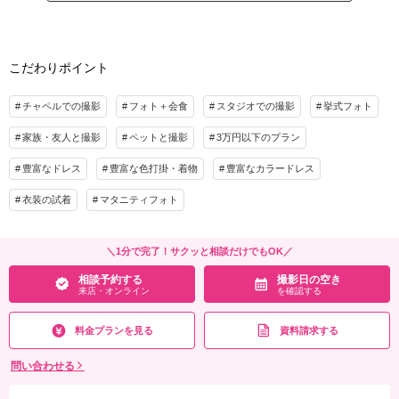
家族と撮影
家族用衣装レンタル
ペットと撮影
※ペット同伴時のご案内事項（マナーウェア着用・種類やサイズ等）あり
※衣装に関するあんしん保障へのご加入が必須となります
その他含むもの
ぺット撮影／新婦衣装ランクUP90%OFF／新郎衣装ランクUP 85％OFF／スタジオ
こだわりポイント
プラン詳細
使用料／ブーケ・ブートニア／データダウンロード対応／ブライズルーム使用料／新
婦様小物(パニエ＆ミュール)／新郎様小物(シューズ等)／オンライン相談可能／事前
撮影料
新婦衣装1着
新郎衣装1着
チャペルでの撮影
フォト＋会食
スタジオでの撮影
挙式フォト
衣装合わせ
着付け
ヘアメイク
小物一式
家族・友人と撮影
ペットと撮影
3万円以下のプラン
アルバム
相談予約する
データ 100カット
撮影日の空き
台紙付写真
来店・オンライン
を確認する
衣装追加
会食
挙式
豊富なドレス
豊富な色打掛・着物
豊富なカラードレス
家族と撮影
家族用衣装レンタル
ペットと撮影
衣装の試着
マタニティフォト
その他含むもの
新婦衣装ランクUP90%OFF／新郎衣装ランクUP 85％OFF／スタジオ使用料／ブー
＼1分で完了！サクッと相談だけでもOK／
ケ・ブートニア／データダウンロード対応／ブライズルーム使用料／新婦様小物(パ
相談予約する
撮影日の空き
ニエ＆ミュール)／新郎様小物(シューズ・カフス等)／ペットとの撮影／事前衣装合わ
来店・オンライン
を確認する
せ
料金プランを見る
資料請求する
相談予約する
撮影日の空き
来店・オンライン
を確認する
問い合わせる