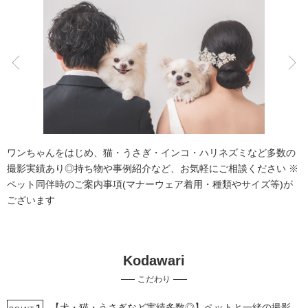
こだわりポイント
チャペルでの撮影
フォト＋会食
ワンちゃんをはじめ、猫・うさぎ・インコ・ハリネズミなど多数の
撮影実績あり◎持ち物や事例紹介など、お気軽にご相談ください ※
ペット同伴時のご案内事項(マナーウェア着用・種類やサイズ等)が
ございます
スタジオでの撮影
挙式フォト
Kodawari
家族・友人と撮影
ペットと撮影
3万円以下のプラン
こだわり
豊富なドレス
豊富な色打掛・着物
豊富なカラードレス
衣装の試着
マタニティフォト
【犬・猫・うさぎなど実績多数◎】ペットと一緒の撮影