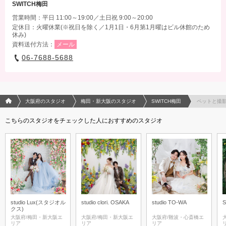
SWITCH梅田
営業時間：平日 11:00～19:00／土日祝 9:00～20:00
定休日：火曜休業(※祝日を除く／1月1日・6月第1月曜はビル休館のため
休み)
資料送付方法：
メール
06-7688-5688
フォトウエディング/結婚写真のPhotorait ホーム
大阪府のスタジオ
梅田・新大阪のスタジオ
SWITCH梅田
ペットと撮
こちらのスタジオをチェックした人におすすめのスタジオ
studio Lux(スタジオル
studio clori. OSAKA
studio TO-WA
クス)
大阪府/梅田・新大阪エ
大阪府/梅田・新大阪エ
大阪府/難波・心斎橋エ
リア
リア
リア