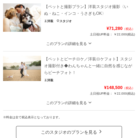
【ペットと撮影プラン】洋装スタジオ撮影〈い
ぬ・ねこ・インコ・うさぎもOK〉
洋装
スタジオ
¥71,280
（税込）
土日祝UP料金：
￥22,000
(税込)
このプランの詳細を見る
おふたりにとってはペットも大切な家族。館内のフォトスポットで思い出に残
る撮影を叶えて
【ペットとビーチロケ／洋装ロケフォト】スタジ
ペットと叶えるフォトウェディング。ワンちゃん・ねこちゃんなど、おふたり
オ撮影付き◆わんちゃんと一緒に自然を感じなが
と大切な家族との特別な瞬間を撮影します。抱っこショットや見つめ合う瞬間
らビーチフォト！
など、かけがえのない時間を写真に残して。全天候型スタジオなので天候・気
洋装
候の心配なく、安心して当日をお迎えいただけます
¥148,500
（税込）
土日祝UP料金：
￥22,000
(税込)
プラン詳細
このプランの詳細を見る
撮影料
新婦衣装1着
新郎衣装1着
スタジオ撮影＋衣装＋ヘアメイク＋100カットデータが付いたお得なロケフォ
着付け
ヘアメイク
小物一式
トプラン
※料金は全て税込表示となっております。
アルバム
データ 50カット
台紙付写真
海の青さが際立つデイタイムから夕陽が美しいサンセットまで！スタジオから3
0分の穴場ビーチで、ワンちゃんとの撮影をお楽しみください＊
衣装追加
会食
挙式
このスタジオのプランを見る