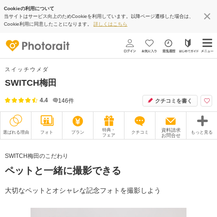
Cookieの利用について
当サイトはサービス向上のためCookieを利用しています。以降ページ遷移した場合は、
Cookie利用に同意したことになります。
詳しくはこちら
スイッチウメダ
SWITCH梅田
4.4
146
件
クチコミを書く
特典・
資料請求
選ばれる理由
フォト
プラン
クチコミ
もっと見る
フェア
お問合せ
撮影レポート
フォトグラファー
SWITCH梅田のこだわり
ペットと一緒に撮影できる
衣装
ムービー
オプション
ブログ
大切なペットとオシャレな記念フォトを撮影しよう
アクセス/TEL
スタジオトップ