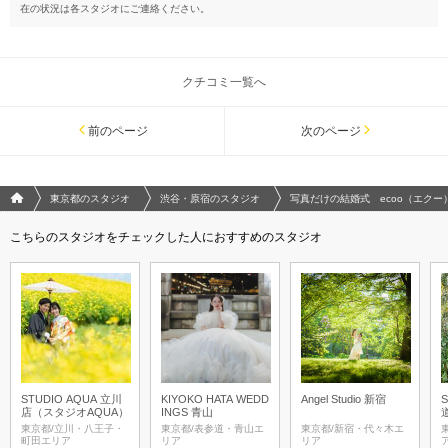
在の状況は各スタジオにご連絡ください。
クチコミ一覧へ
前のページ
次のページ
フォトウエディング/結婚写真のPhotorait ホーム
東京都のスタジオ
渋谷・原宿のスタジオ
写真だけの結婚式 ecoo（エクー
こちらのスタジオをチェックした人におすすめのスタジオ
STUDIO AQUA 立川
KIYOKO HATA WEDD
Angel Studio 新宿
店（スタジオAQUA）
INGS 青山
東京都/立川・八王子・
東京都/表参道・青山エ
東京都/新宿・代々木エ
町田エリア
リア
リア