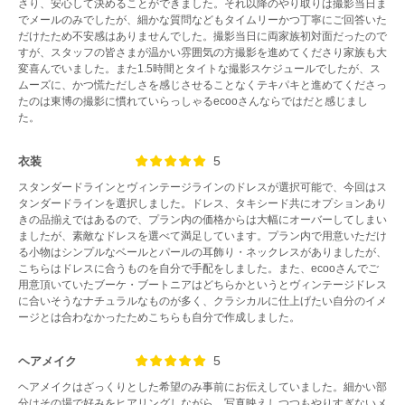
さり、安心して決めることができました。それ以降のやり取りは撮影当日ま
でメールのみでしたが、細かな質問などもタイムリーかつ丁寧にご回答いた
だけたため不安感はありませんでした。撮影当日に両家族初対面だったので
すが、スタッフの皆さまが温かい雰囲気の方撮影を進めてくださり家族も大
変喜んでいました。また1.5時間とタイトな撮影スケジュールでしたが、ス
ムーズに、かつ慌ただしさを感じさせることなくテキパキと進めてくださっ
たのは東博の撮影に慣れていらっしゃるecooさんならではだと感じまし
た。
5
衣装
スタンダードラインとヴィンテージラインのドレスが選択可能で、今回はス
タンダードラインを選択しました。ドレス、タキシード共にオプションあり
きの品揃えではあるので、プラン内の価格からは大幅にオーバーしてしまい
ましたが、素敵なドレスを選べて満足しています。プラン内で用意いただけ
る小物はシンプルなベールとパールの耳飾り・ネックレスがありましたが、
こちらはドレスに合うものを自分で手配をしました。また、ecooさんでご
用意頂いていたブーケ・ブートニアはどちらかというとヴィンテージドレス
に合いそうなナチュラルなものが多く、クラシカルに仕上げたい自分のイメ
ージとは合わなかったためこちらも自分で作成しました。
5
ヘアメイク
ヘアメイクはざっくりとした希望のみ事前にお伝えしていました。細かい部
分はその場で好みをヒアリングしながら、写真映えしつつもやりすぎないメ