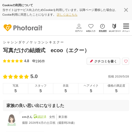
Cookieの利用について
当サイトはサービス向上のためCookieを利用しています。以降ページ遷移した場合は、
Cookie利用に同意したことになります。
詳しくはこちら
シャシンダケノケッコンシキエクー
写真だけの結婚式 ecoo（エクー）
4.8
196
件
クチコミを書く
5.0
投稿
2026/5/28
写真
スタッフ
衣装
ヘアメイク
価格の満足度
5
5
5
5
5
家族の良い思い出になりました
emさん
認証済
女性
東京都
撮影
2026年4月の土日祝（撮影時28歳）