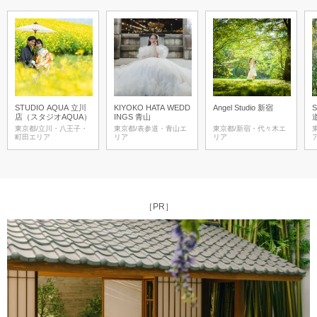
STUDIO AQUA 立川
KIYOKO HATA WEDD
Angel Studio 新宿
店（スタジオAQUA）
INGS 青山
東京都/立川・八王子・
東京都/表参道・青山エ
東京都/新宿・代々木エ
町田エリア
リア
リア
［PR］