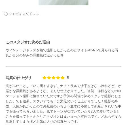
ウエディングドレス
このスタジオに決めた理由
ヴィンテージドレスを着て撮影したかったのとサイトやSNSで見られる写
真が自分の好みの雰囲気に近かった為
5
写真の仕上がり
光がふわっとしていて明るすぎず、ナチュラルで派手さはないけれどどこか
厳かな雰囲気があるような、そんな仕上がりでした。当初、洋館などでのロ
ケーション撮影に憧れていたのですが予算の関係で諦めスタジオ撮影にしま
した。でも結果、スタジオでも十分満足のいく仕上がりでした！撮影の終
盤、天気が良かったので外苑前のいちょう並木に移動して新緑がきれいな中
でも撮ってもらいました。風でトーンがなびいていたり2人で歩いていると
ころを撮ってもらえたりスタジオとはまた違った雰囲気です。どれも何度も
見返してしまうほどお気に入りの写真たちです。