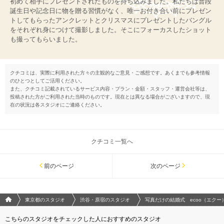
初めて相手にプレゼントされたものを持ち込みました。私たちは普段
誕生日や記念日に物を贈る習慣がなく、唯一お付き合い前にプレゼン
トしてもらったアンクレットとクリスマスにプレゼントしたバングル
をそれぞれ身につけて撮影しました。そこにフォーカスしたショット
も撮ってもらいました。
クチコミは、実際に利用された方々の主観的なご意見・ご感想です。あくまでも参考情報
のひとつとしてご活用ください。
また、クチコミ記載されているサービス内容・プラン・金額・スタッフ・運営会社等は、
投稿された方がご利用された当時のものです。現在とは異なる場合がございますので、現
在の状況は各スタジオにご連絡ください。
クチコミ一覧へ
前のページ
次のページ
フォトウエディング/結婚写真のPhotorait ホーム
東京都のスタジオ
渋谷・原宿のスタジオ
写真だけの結婚式 ecoo（エクー
こちらのスタジオをチェックした人におすすめのスタジオ