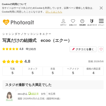
Cookieの利用について
当サイトはサービス向上のためCookieを利用しています。以降ページ遷移した場合は、
Cookie利用に同意したことになります。
詳しくはこちら
シャシンダケノケッコンシキエクー
写真だけの結婚式 ecoo（エクー）
4.8
196
件
クチコミを書く
4.8
投稿
2026/5/6
写真
スタッフ
衣装
ヘアメイク
価格の満足度
5
5
5
5
4
スタジオ撮影でも大満足でした
mt.sさん
認証済
女性
埼玉県
撮影
2026年4月の土日祝（撮影時36歳）