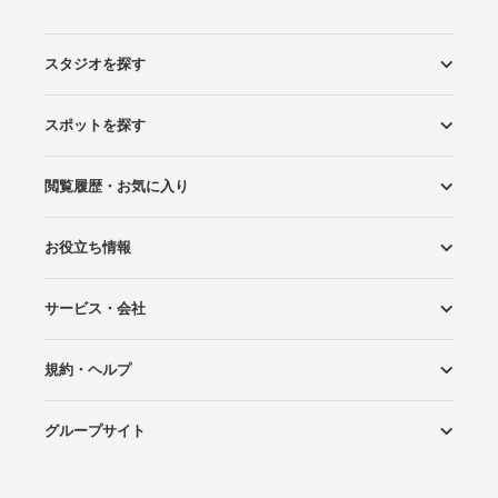
スタジオを探す
スポットを探す
エリアから探す
こだわりから探す
NEW PHOTO STYLE
プランから探す
フォトタイプ診断
フォトグラファーから探す
国内リゾートから探す
閲覧履歴・お気に入り
ロケーションから探す
スタジオから探す
お役立ち情報
閲覧スタジオ
お気に入り
サービス・会社
Wedding Photo マガジン
はじめてガイド
規約・ヘルプ
Photoraitとは
スタジオの掲載について
お問い合わせ
運営会社
サイトマップ
グループサイト
プライバシーポリシー
利用規約
ヘルプ
Wedding Park
Wedding Park 海外
Ringraph