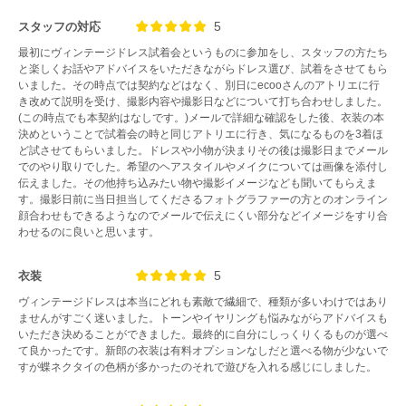
5
スタッフの対応
最初にヴィンテージドレス試着会というものに参加をし、スタッフの方たち
と楽しくお話やアドバイスをいただきながらドレス選び、試着をさせてもら
いました。その時点では契約などはなく、別日にecooさんのアトリエに行
き改めて説明を受け、撮影内容や撮影日などについて打ち合わせしました。
(この時点でも本契約はなしです。)メールで詳細な確認をした後、衣装の本
決めということで試着会の時と同じアトリエに行き、気になるものを3着ほ
ど試させてもらいました。ドレスや小物が決まりその後は撮影日までメール
でのやり取りでした。希望のヘアスタイルやメイクについては画像を添付し
伝えました。その他持ち込みたい物や撮影イメージなども聞いてもらえま
す。撮影日前に当日担当してくださるフォトグラファーの方とのオンライン
顔合わせもできるようなのでメールで伝えにくい部分などイメージをすり合
わせるのに良いと思います。
5
衣装
ヴィンテージドレスは本当にどれも素敵で繊細で、種類が多いわけではあり
ませんがすごく迷いました。トーンやイヤリングも悩みながらアドバイスも
いただき決めることができました。最終的に自分にしっくりくるものが選べ
て良かったです。新郎の衣装は有料オプションなしだと選べる物が少ないで
すが蝶ネクタイの色柄が多かったのそれで遊びを入れる感じにしました。