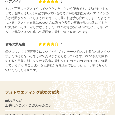
5
ヘアメイク
すごく丁寧にヘアメイクしていただいた、という印象です。1人がセットを
している間もう1人は同室で待っているのですが必然的に私のヘアメイクの
方が時間がかかってしまうので待ってる間に彼は少し疲れてしまったようで
した笑ヘアメイク自体はecooさんに送った希望の画像を見つつ進めてもら
い満足のいく仕上がりになりました！彼の方も(髪が長いので)ゆるく巻いて
もらい普段とは少し違った雰囲気で撮影できて良かったです。
4
価格の満足度
価格については正直安くはないですがヴィンテージドレスを着られるスタジ
オがそれほどないと思うので妥当かなとも思っています。ecooさんで撮影
する数ヶ月前に別スタジオで和装の撮影をしたのですが(それはそれで満足
しています)、そこと比べると最初から最後までひとつひとつ丁寧に対応し
ていただけた印象です。
フォトウエディング成功の秘訣
mt.sさんが
工夫したこと・こだわったこと