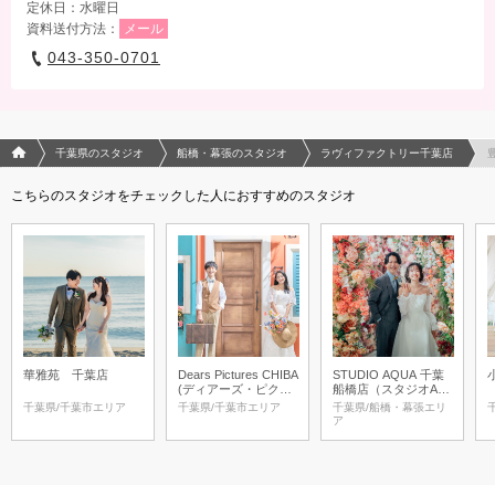
定休日：水曜日
資料送付方法：
メール
043-350-0701
フォトウエディング/結婚写真のPhotorait ホーム
千葉県のスタジオ
船橋・幕張のスタジオ
ラヴィファクトリー千葉店
こちらのスタジオをチェックした人におすすめのスタジオ
華雅苑 千葉店
Dears Pictures CHIBA
STUDIO AQUA 千葉
(ディアーズ・ピクチ
船橋店（スタジオAQ
ャーズ千葉)
UA）
千葉県/千葉市エリア
千葉県/千葉市エリア
千葉県/船橋・幕張エリ
ア