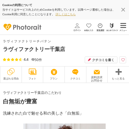
Cookieの利用について
当サイトはサービス向上のためCookieを利用しています。以降ページ遷移した場合は、
Cookie利用に同意したことになります。
詳しくはこちら
ラヴィファクトリーチバテン
ラヴィファクトリー千葉店
4.4
50
件
クチコミを書く
資料請求
選ばれる理由
フォト
プラン
クチコミ
もっと見る
お問合せ
撮影レポート
フォトグラファー
ラヴィファクトリー千葉店のこだわり
白無垢が豊富
衣装
ムービー
オプション
ブログ
洗練された白で魅せる和の美しさ「白無垢」
アクセス/TEL
スタジオトップ