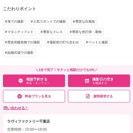
・ロケ地2カ所（プラン内）
家族と撮影
家族用衣装レンタル
ペットと撮影
こだわりポイント
※トップシーズン（11月20日～12月10日）撮影の場合は別途22,000円追加
その他含むもの
プラン詳細
海での撮影
人気スポットでの撮影
豊富な白無垢
★通常215,600円が64%OFF! ※2着目のヘアメイクチェンジご希望の場合、11,000円
追加 ※衣装持ち込み料（衣装1点）…新婦33,000円、新郎11,000円 ※ブーケ（1スタ
撮影料
新婦衣装2着
新郎衣装1着
マタニティフォト
豊富なドレス
豊富な色打掛・着物
イルにつき）をご希望の場合は別途5,500円〜
着付け
ヘアメイク
小物一式
歴史的建造物での撮影
撮影前の打ち合わせ
ペットと撮影
アルバム
データ 200カット
台紙付写真
相談予約する
撮影日の空き
来店・オンライン
を確認する
結婚式場での撮影
衣装追加
会食
挙式
家族と撮影
家族用衣装レンタル
ペットと撮影
＼1分で完了！サクッと相談だけでもOK／
その他含むもの
相談予約する
撮影日の空き
★通常304,700円が41%OFF！※2着目のヘアメイクチェンジご希望の場合、22,000円
来店・オンライン
を確認する
追加 ※衣装持ち込み料（衣装1点）…新婦33,000円、新郎11,000円 ※ブーケ（1スタ
イルにつき）をご希望の場合は別途5,500円〜
料金プランを見る
資料請求する
相談予約する
撮影日の空き
来店・オンライン
を確認する
問い合わせる
ラヴィファクトリー千葉店
営業時間：10:00〜18:00