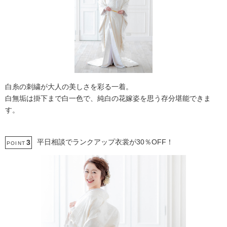
白糸の刺繍が大人の美しさを彩る一着。
白無垢は掛下まで白一色で、純白の花嫁姿を思う存分堪能できま
す。
平日相談でランクアップ衣裳が30％OFF！
3
POINT