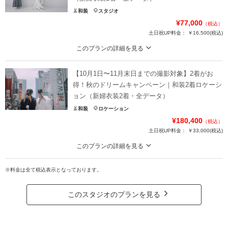
和装
スタジオ
¥77,000
（税込）
土日祝UP料金：
￥16,500
(税込)
このプランの詳細を見る
2着だから広がる、魅力あふれるフォトストーリー。お得なキャンペーンでこだ
わりの衣装ラインナップをたっぷりとお楽しみください。
【10月1日〜11月末日までの撮影対象】2着がお
〈含まれるもの〉
得！秋のドリームキャンペーン｜和装2着ロケーシ
・全データ（基本補正）
ョン（新婦衣装2着・全データ）
・衣装（新郎新婦）
和装
ロケーション
・新婦ヘアメイク（1着分のみ）
¥180,400
（税込）
・小物一式
土日祝UP料金：
￥33,000
(税込)
・フォトグラファー
・スタジオ使用料
このプランの詳細を見る
2着だから広がる、魅力あふれるフォトストーリー。お得なキャンペーンでこだ
プラン詳細
わりの衣装ラインナップをたっぷりとお楽しみください。
※料金は全て税込表示となっております。
・全データ（基本補正）
撮影料
新婦衣装2着
新郎衣装1着
・衣装（新郎新婦）
このスタジオのプランを見る
着付け
ヘアメイク
小物一式
・新婦ヘアメイク（1着分のみ）
アルバム
データ 100カット
台紙付写真
・小物一式
・フォトグラファー
衣装追加
会食
挙式