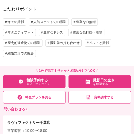
・ロケ地2カ所（プラン内）
着付け
ヘアメイク
小物一式
こだわりポイント
※トップシーズン（11月20日～12月10日）撮影の場合は別途22,000円追加
アルバム
データ 100カット
台紙付写真
プラン詳細
衣装追加
会食
挙式
海での撮影
人気スポットでの撮影
豊富な白無垢
家族と撮影
家族用衣装レンタル
ペットと撮影
撮影料
新婦衣装2着
新郎衣装1着
マタニティフォト
豊富なドレス
豊富な色打掛・着物
着付け
ヘアメイク
小物一式
その他含むもの
歴史的建造物での撮影
撮影前の打ち合わせ
ペットと撮影
アルバム
データ 200カット
台紙付写真
★早い者勝ち！期間限定半額キャンペーン開催中！ロケ＋スタジオ、和装＋洋装など
結婚式場での撮影
プランの組み合わせも可能です。※衣装持ち込み料（衣装1点）…新婦¥33,000、新郎
衣装追加
会食
挙式
¥11,000
家族と撮影
家族用衣装レンタル
ペットと撮影
＼1分で完了！サクッと相談だけでもOK／
相談予約する
撮影日の空き
その他含むもの
来店・オンライン
を確認する
相談予約する
撮影日の空き
★通常238,700円が55%OFF！※2着目のヘアメイクチェンジご希望の場合、22,000円
来店・オンライン
を確認する
追加 ※ブーケ（1スタイルにつき）をご希望の場合は別途5,500円〜 ※衣装持ち込み
料（衣装1点）…新婦33,000円、新郎11,000円
料金プランを見る
資料請求する
相談予約する
撮影日の空き
来店・オンライン
を確認する
問い合わせる
ラヴィファクトリー千葉店
営業時間：10:00〜18:00