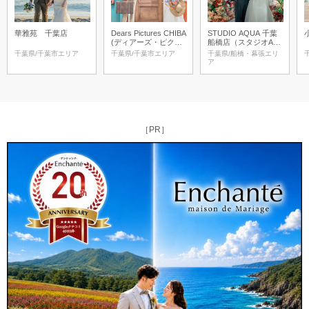
華雅苑 千葉店
Dears Pictures CHIBA
STUDIO AQUA 千葉
(ディアーズ・ピクチ
船橋店（スタジオAQ
ャーズ千葉)
UA）
千葉県/千葉市エリア
千葉県/千葉市エリア
千葉県/船橋・幕張エリ
ア
［PR］