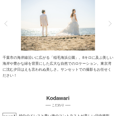
こだわりポイント
海での撮影
人気スポットでの撮影
千葉市の海岸線沿いに広がる「稲毛海浜公園」。8キロに及ぶ美しい
海岸や豊かな緑を背景にした広大な自然でのロケーション。東京湾
に沈む夕日はえも言われぬ美しさ。サンセットでの撮影もお任せく
ださい！
豊富な白無垢
マタニティフォト
Kodawari
豊富なドレス
豊富な色打掛・着物
歴史的建造物での撮影
こだわり
撮影前の打ち合わせ
ペットと撮影
結婚式場での撮影
純白のドレスと青い海のコントラストが美しい日中撮影