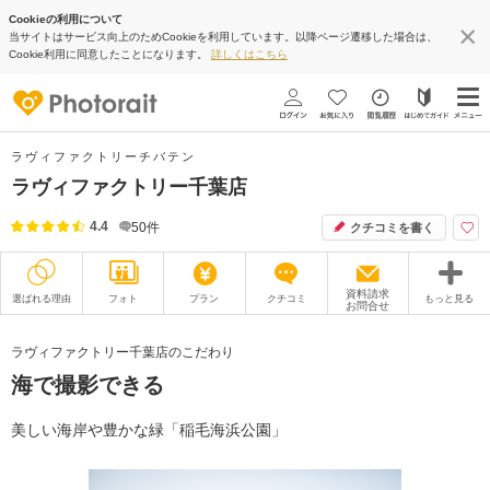
Cookieの利用について
当サイトはサービス向上のためCookieを利用しています。以降ページ遷移した場合は、
Cookie利用に同意したことになります。
詳しくはこちら
ラヴィファクトリーチバテン
ラヴィファクトリー千葉店
4.4
50
件
クチコミを書く
資料請求
選ばれる理由
フォト
プラン
クチコミ
もっと見る
お問合せ
撮影レポート
フォトグラファー
ラヴィファクトリー千葉店のこだわり
海で撮影できる
衣装
ムービー
オプション
ブログ
美しい海岸や豊かな緑「稲毛海浜公園」
アクセス/TEL
スタジオトップ