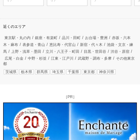
リア
リア
ア
近くのエリア
東京駅・丸の内
銀座・有楽町
品川・田町
お台場・豊洲
赤坂・六本
木・麻布
表参道・青山
恵比寿・代官山
新宿・代々木
池袋・文京・練
馬
上野・浅草・墨田
立川・八王子・町田
目黒・世田谷
渋谷・原宿
広尾・白金
中野・杉並
江東・江戸川
武蔵野・調布・多摩
その他東京
都
茨城県
栃木県
群馬県
埼玉県
千葉県
東京都
神奈川県
［PR］