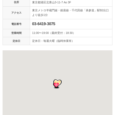
アクセス/TEL
スタジオトップ
住所
東京都港区北青山3-11-7 Ao 3F
東京メトロ半蔵門線・銀座線・千代田線「表参道」駅B2出口
こだわりポイント
アクセス
より徒歩1分
03-6419-3075
電話番号
11:00〜19:00（最終受付：18:30）
営業時間
定休日：毎週火曜（臨時休業有）
定休日
人気スポットでの撮影
スタジオでの撮影
夜景での撮影
豊富な白無垢
豊富なドレス
ソロウエディング
庭園での撮影
ペットと撮影
豊富な色打掛・着物
豊富なカラードレス
動画の作成