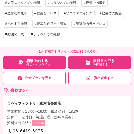
人気スポットでの撮影
スタジオでの撮影
夜景での撮影
豊富な白無垢
豊富なドレス
ソロウエディング
庭園での撮影
ペットと撮影
豊富な色打掛・着物
豊富なカラードレス
動画の作成
チャペルでの撮影
＼1分で完了！サクッと相談だけでもOK／
相談予約する
撮影日の空き
来店・オンライン
を確認する
料金プランを見る
資料請求する
問い合わせる
ラヴィファクトリー東京表参道店
営業時間：11:00〜19:00（最終受付：18:30）
定休日：定休日：毎週火曜（臨時休業有）
資料送付方法：
メール
03-6419-3075