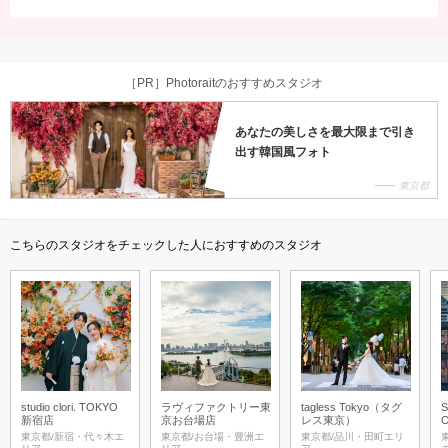
［PR］Photoraitのおすすめスタジオ
あなたの美しさを最大限まで引き
出す韓国風フォト
東京都
こちらのスタジオをチェックした人におすすめのスタジオ
studio clori. TOKYO
ラヴィファクトリー東
tagless Tokyo（タグ
S
新宿店
京お台場店
レス東京）
東京都/新宿・代々木エ
東京都/お台場・豊洲エ
東京都/品川・田町エリ