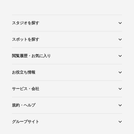
スタジオを探す
スポットを探す
エリアから探す
こだわりから探す
NEW PHOTO STYLE
プランから探す
フォトタイプ診断
フォトグラファーから探す
国内リゾートから探す
閲覧履歴・お気に入り
ロケーションから探す
スタジオから探す
お役立ち情報
閲覧スタジオ
お気に入り
サービス・会社
Wedding Photo マガジン
はじめてガイド
規約・ヘルプ
Photoraitとは
スタジオの掲載について
お問い合わせ
運営会社
サイトマップ
グループサイト
プライバシーポリシー
利用規約
ヘルプ