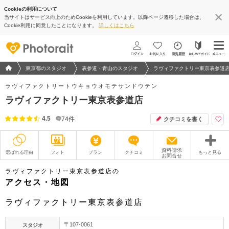
Cookieの利用について
当サイトはサービス向上のためCookieを利用しています。以降ページ遷移した場合は、
地図アプリで見る
Cookie利用に同意したことになります。
詳しくはこちら
フォトウエディング/結婚写真のPhotorait ホーム
東京都のスタジオ
表参道・青山のスタジオ
ラヴィファクトリー東京表参道
ラヴィファクトリートウキョウオモテサンドウテン
ラヴィファクトリー東京表参道店
4.5
74
件
クチコミを書く
資料請求
選ばれる理由
フォト
プラン
クチコミ
もっと見る
お問合せ
撮影レポート
フォトグラファー
ラヴィファクトリー東京表参道店の
アクセス・地図
衣装
ムービー
ラヴィファクトリー東京表参道店
オプション
ブログ
〒107-0061
スタジオ