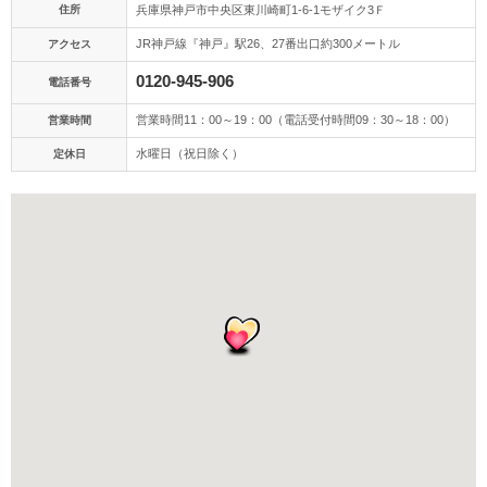
アクセス/TEL
スタジオトップ
住所
兵庫県神戸市中央区東川崎町1-6-1モザイク3Ｆ
JR神戸線『神戸』駅26、27番出口約300メートル
アクセス
こだわりポイント
0120-945-906
電話番号
営業時間11：00～19：00（電話受付時間09：30～18：00）
営業時間
水曜日（祝日除く）
定休日
フォト＋会食
ペットと撮影
家族・友人と撮影
挙式フォト
海での撮影
チャペルでの撮影
マタニティフォト
スタジオでの撮影
子供用の衣装
ソロウエディング