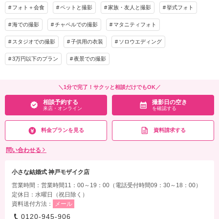
フォト＋会食
ペットと撮影
家族・友人と撮影
挙式フォト
海での撮影
チャペルでの撮影
マタニティフォト
スタジオでの撮影
子供用の衣装
ソロウエディング
3万円以下のプラン
夜景での撮影
＼1分で完了！サクッと相談だけでもOK／
相談予約する
撮影日の空き
来店・オンライン
を確認する
料金プランを見る
資料請求する
問い合わせる
小さな結婚式 神戸モザイク店
営業時間：営業時間11：00～19：00（電話受付時間09：30～18：00）
定休日：水曜日（祝日除く）
資料送付方法：
メール
0120-945-906