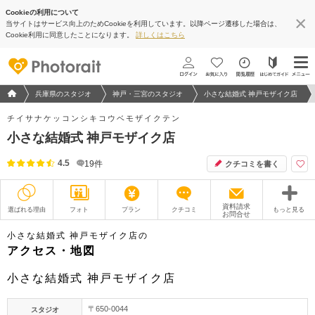
Cookieの利用について
当サイトはサービス向上のためCookieを利用しています。以降ページ遷移した場合は、
地図アプリで見る
Cookie利用に同意したことになります。
詳しくはこちら
フォトウエディング/結婚写真のPhotorait ホーム
兵庫県のスタジオ
神戸・三宮のスタジオ
小さな結婚式 神戸モザイク店
チイサナケッコンシキコウベモザイクテン
小さな結婚式 神戸モザイク店
4.5
19
件
クチコミを書く
資料請求
選ばれる理由
フォト
プラン
クチコミ
もっと見る
お問合せ
撮影レポート
フォトグラファー
小さな結婚式 神戸モザイク店の
アクセス・地図
衣装
ムービー
小さな結婚式 神戸モザイク店
オプション
ブログ
〒650-0044
スタジオ