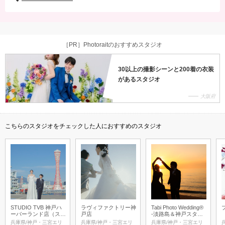
［PR］Photoraitのおすすめスタジオ
30以上の撮影シーンと200着の衣装
があるスタジオ
大阪府
こちらのスタジオをチェックした人におすすめのスタジオ
STUDIO TVB 神戸ハ
ラヴィファクトリー神
Tabi Photo Wedding®︎
ーバーランド店（スタ
戸店
-淡路島＆神戸スタジ
ジオTVB）
オ-
兵庫県/神戸・三宮エリ
兵庫県/神戸・三宮エリ
兵庫県/神戸・三宮エリ