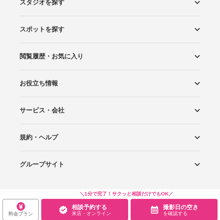
スタジオを探す
スポットを探す
エリアから探す
こだわりから探す
NEW PHOTO STYLE
プランから探す
フォトタイプ診断
フォトグラファーから探す
国内リゾートから探す
閲覧履歴・お気に入り
ロケーションから探す
スタジオから探す
お役立ち情報
閲覧スタジオ
お気に入り
サービス・会社
Wedding Photo マガジン
はじめてガイド
規約・ヘルプ
Photoraitとは
スタジオの掲載について
お問い合わせ
運営会社
サイトマップ
グループサイト
プライバシーポリシー
利用規約
ヘルプ
Wedding Park
Wedding Park 海外
Ringraph
＼1分で完了！サクッと相談だけでもOK／
相談予約する
撮影日の空き
Copyright
©
WEDDING PARK CO.,LTD.
来店・オンライン
を確認する
料金プラン