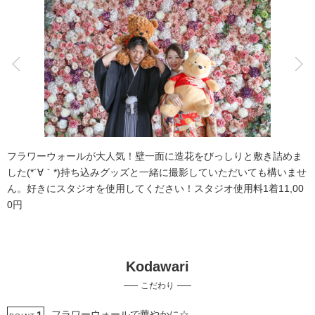
こだわりポイント
フォト＋会食
ペットと撮影
フラワーウォールが大人気！壁一面に造花をびっしりと敷き詰めま
した(*´∀｀*)持ち込みグッズと一緒に撮影していただいても構いませ
ん。好きにスタジオを使用してください！スタジオ使用料1着11,00
0円
家族・友人と撮影
挙式フォト
Kodawari
チャペルでの撮影
マタニティフォト
スタジオでの撮影
こだわり
子供用の衣装
海での撮影
ソロウエディング
3万円以下のプラン
人気スポットでの撮影
フラワーウォールで華やかに☆