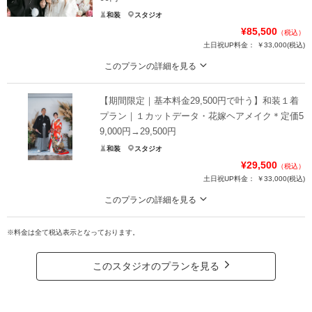
和装
スタジオ
¥85,500
（税込）
土日祝UP料金：
￥33,000
(税込)
このプランの詳細を見る
【10月までの撮影限定】 平日お衣装合わせで衣装ランクアップ50%OFF
【期間限定｜基本料金29,500円で叶う】和装１着
撮影基本料金149,000円→74,500円
＋スタジオ使用料金11,000円
プラン｜１カットデータ・花嫁ヘアメイク＊定価5
9,000円→29,500円
＊ミニアルバム作成、追加10,000円～
和装
スタジオ
＊2着ともスタジオご利用の場合11,000円追加
¥29,500
（税込）
土日祝UP料金：
￥33,000
(税込)
プラン詳細
このプランの詳細を見る
撮影料
新婦衣装2着
新郎衣装1着
【10月までの撮影限定】 平日お衣装合わせで衣装ランクアップ30%OFF
着付け
ヘアメイク
小物一式
※料金は全て税込表示となっております。
かっちりとしたお写真１枚だけでいい方におすすめ
アルバム
データ 100カット
台紙付写真
白無垢・色打掛どちらかお好きなものを選んでご撮影ができます。
土日祝日にご撮影の場合は、＋33,000円。
衣装追加
会食
挙式
このスタジオのプランを見る
肌着類は付いておりませんが、購入でご案内も可能です。
家族と撮影
家族用衣装レンタル
ペットと撮影
＊スタジオご利用の場合、11,000円追加
その他含むもの