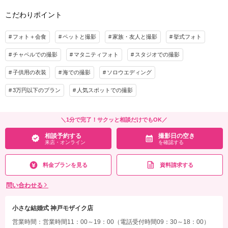
プラン詳細
スタジオ使用料込み（11,000円×1回）、和装小物一式(懐剣・筥迫・末広・抱帯・帯
こだわりポイント
締め・帯揚げ・草履・髪飾り)、チャペル装花、スマホ撮影OK、撮影アイテム持ち込
撮影料
新婦衣装1着
新郎衣装1着
みOK、専任アテンド
着付け
ヘアメイク
小物一式
フォト＋会食
ペットと撮影
家族・友人と撮影
挙式フォト
アルバム
データ 1カット
台紙付写真
相談予約する
撮影日の空き
チャペルでの撮影
マタニティフォト
スタジオでの撮影
来店・オンライン
を確認する
衣装追加
会食
挙式
子供用の衣装
海での撮影
ソロウエディング
家族と撮影
家族用衣装レンタル
ペットと撮影
3万円以下のプラン
人気スポットでの撮影
その他含むもの
和装小物一式(懐剣・筥迫・末広・抱帯・帯締め・帯揚げ・草履・髪飾り)、チャペル
装花、専任アテンド
＼1分で完了！サクッと相談だけでもOK／
相談予約する
撮影日の空き
相談予約する
撮影日の空き
来店・オンライン
を確認する
来店・オンライン
を確認する
料金プランを見る
資料請求する
問い合わせる
小さな結婚式 神戸モザイク店
営業時間：営業時間11：00～19：00（電話受付時間09：30～18：00）