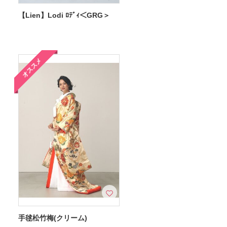
【Lien】Lodi ﾛﾃﾞｨ＜GRG＞
オススメ
手毬松竹梅(クリーム)