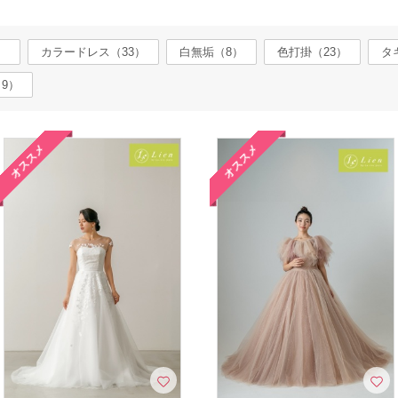
）
カラードレス（33）
白無垢（8）
色打掛（23）
タ
9）
オススメ
オススメ