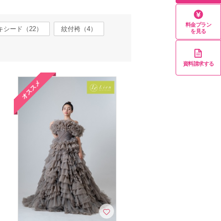
料金プラン
キシード（22）
紋付袴（4）
を見る
資料請求する
オススメ