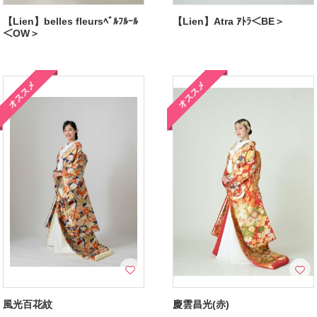
【Lien】belles fleursﾍﾞﾙﾌﾙｰﾙ
【Lien】Atra ｱﾄﾗ＜BE＞
＜OW＞
オススメ
オススメ
風光百花紋
慶雲昌光(赤)