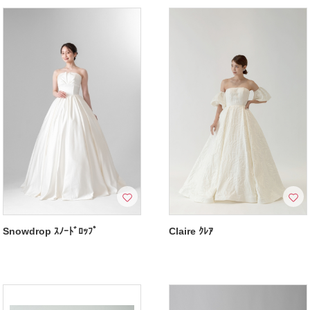
Snowdrop ｽﾉｰﾄﾞﾛｯﾌﾟ
Claire ｸﾚｱ