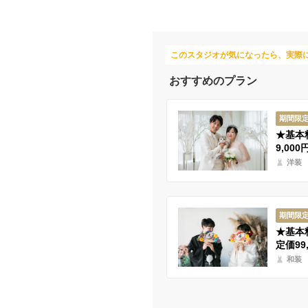
このスタジオが気になったら、実際
おすすめのプラン
期間限
★基本
9,000
洋装
期間限
★基本
定価99,
和装