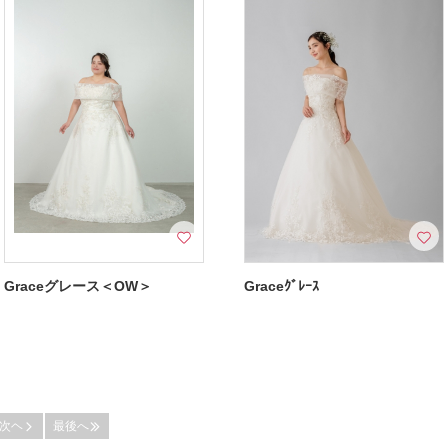
Graceグレース＜OW＞
Graceｸﾞﾚｰｽ
次ヘ
最後へ