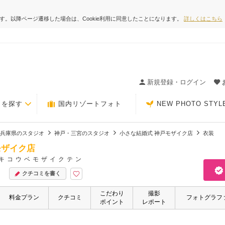
ます。以降ページ遷移した場合は、Cookie利用に同意したことになります。
詳しくはこちら
ィングの決め手が見つかるクチコミサイト-Photorait
新規登録・ログイン
トを探す
国内リゾートフォト
NEW PHOTO STYL
兵庫県のスタジオ
神戸・三宮のスタジオ
小さな結婚式 神戸モザイク店
衣装
モザイク店
キコウベモザイクテン
クチコミを書く
こだわり
撮影
料金プラン
クチコミ
フォトグラフ
ポイント
レポート