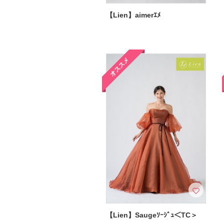
【Lien】aimerｴﾒ
オススメ
【Lien】Saugeｿｰｼﾞｭ＜TC＞