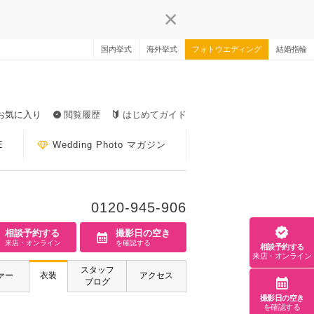
国内挙式
海外挙式
フォトウエディング
結婚指輪
お気に入り
閲覧履歴
はじめてガイド
E
Wedding Photo マガジン
0120-945-906
相談予約する
撮影日の空き
来店・オンライン
を確認する
相談予約する
来店・オンライン
スタッフ
ァー
衣装
アクセス
ブログ
撮影日の空き
を確認する