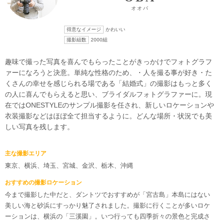
オオバ
こだわりポイント
得意なイメージ
かわいい
撮影組数
2000組
趣味で撮った写真を喜んでもらったことがきっかけでフォトグラフ
ァーになろうと決意。単純な性格のため、・人を撮る事が好き・た
くさんの幸せを感じられる場である「結婚式」の撮影はもっと多く
の人に喜んでもらえると思い、ブライダルフォトグラファーに。現
歴史的建造物での撮影
衣装追加無料
在ではONESTYLEのサンプル撮影を任され、新しいロケーションや
衣装撮影などはほぼ全て担当するように。どんな場所・状況でも美
しい写真を残します。
主な撮影エリア
東京、横浜、埼玉、宮城、金沢、栃木、沖縄
庭園での撮影
スタジオでの撮影
おすすめの撮影ロケーション
チャペルでの撮影
人気スポットでの撮影
豊富なカラードレス
今まで撮影した中だと、ダントツでおすすめが「宮古島」本島にはない
美しい海と砂浜にすっかり魅了されました。撮影に行くことが多いロケ
豊富な色打掛・着物
ペットと撮影
夜景での撮影
ーションは、横浜の「三溪園」。いつ行っても四季折々の景色と完成さ
LGBTフレンドリー
家族・友人と撮影