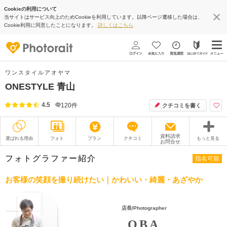
Cookieの利用について
当サイトはサービス向上のためCookieを利用しています。以降ページ遷移した場合は、
Cookie利用に同意したことになります。
詳しくはこちら
ワンスタイルアオヤマ
ONESTYLE 青山
4.5
120
件
クチコミを書く
資料請求
選ばれる理由
フォト
プラン
クチコミ
もっと見る
お問合せ
撮影レポート
フォトグラファー
フォトグラファー紹介
指名可能
衣装
ムービー
お客様の笑顔を撮り続けたい｜かわいい・綺麗・あざやか
オプション
ブログ
店長/Photographer
アクセス/TEL
スタジオトップ
OBA