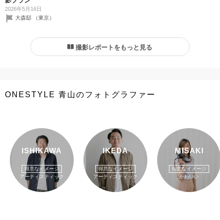
影プラン
2026年5月16日
大森邸 （東京）
撮影レポートをもっと見る
ONESTYLE 青山のフォトグラファー
ISHIKAWA
IKEDA
MISAKI
得意なイメージ
得意なイメージ
得意なイメージ
アーティスティック
アーティスティック
かわいい