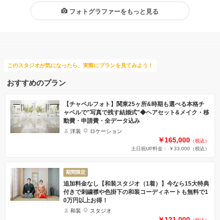
フォトグラファーをもっと見る
このスタジオが気になったら、実際にプランを見てみよう！
おすすめのプラン
【チャペルフォト】関東25ヶ所&時期も選べる本格チ
ャペルで"写真で残す結婚式"◆ヘアセット&メイク・移
動費・申請費・全データ込み
洋装
ロケーション
￥165,000
（税込）
土日祝UP料金： ￥33,000
（税込）
期間限定
追加料金なし【和装スタジオ（1着）】今なら15大特典
付きで刺繍襟や色掛下の和装コーディネートも無料で1
0万円以上お得！
和装
スタジオ
￥121,000