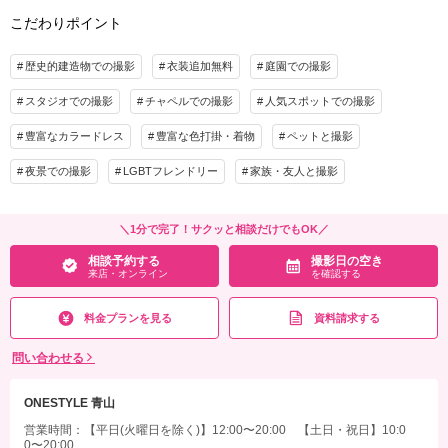
こだわりポイント
歴史的建造物での撮影
衣装追加無料
庭園での撮影
スタジオでの撮影
チャペルでの撮影
人気スポットでの撮影
豊富なカラードレス
豊富な色打掛・着物
ペットと撮影
夜景での撮影
LGBTフレンドリー
家族・友人と撮影
＼1分で完了！サクッと相談だけでもOK／
相談予約する
撮影日の空き
来店・オンライン
を確認する
料金プランを見る
資料請求する
問い合わせる
ONESTYLE 青山
営業時間：【平日(火曜日を除く)】12:00〜20:00 【土日・祝日】10:0
0〜20:00