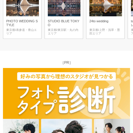
PHOTO WEDDING S
STUDIO BLUE TOKY
24to wedding
t
TYLE
O
東京都/表参道・青山エ
東京都/東京駅・丸の内
東京都/上野・浅草・墨
リア
エリア
田エリア
［PR］