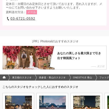
定休日：火曜日のみ定休日とさせて頂いております。恐れ入りますが、メ
ールにてお問い合わせ下さいますようお願いいたします。
資料送付方法：
メール
03-6721-0592
［PR］Photoraitのおすすめスタジオ
あなたの美しさを最大限まで引き
出す韓国風フォト
東京都
フォトウエディング/結婚写真のPhotorait ホーム
東京都のスタジオ
表参道・青山のスタジオ
ONESTYLE 青山
フォトグ
こちらのスタジオをチェックした人におすすめのスタジオ