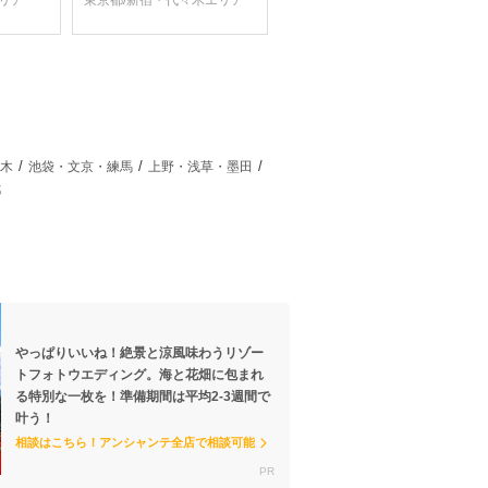
リア
東京都/新宿・代々木エリア
木
池袋・文京・練馬
上野・浅草・墨田
都
やっぱりいいね！絶景と涼風味わうリゾー
トフォトウエディング。海と花畑に包まれ
る特別な一枚を！準備期間は平均2-3週間で
叶う！
相談はこちら！アンシャンテ全店で相談可能