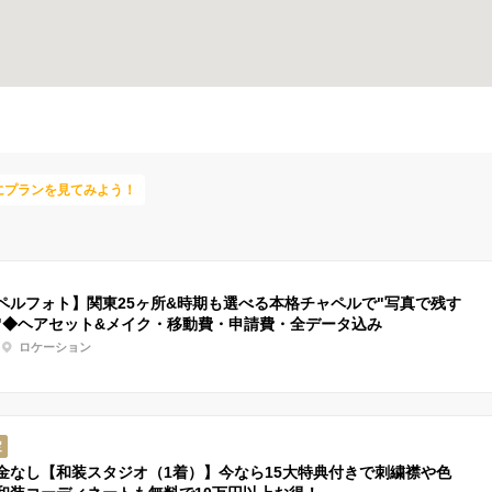
にプランを見てみよう！
ペルフォト】関東25ヶ所&時期も選べる本格チャペルで"写真で残す
"◆ヘアセット&メイク・移動費・申請費・全データ込み
ロケーション
定
金なし【和装スタジオ（1着）】今なら15大特典付きで刺繍襟や色