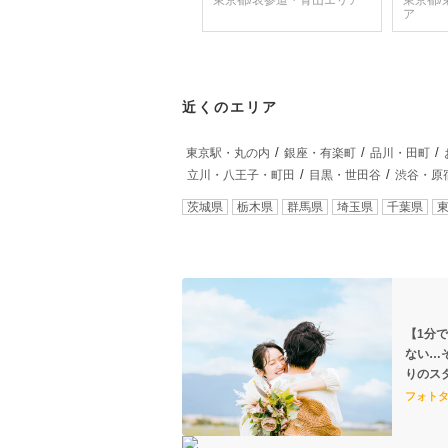
東京都/表参道・青山エリア
東京都
ア
近くのエリア
東京駅・丸の内
銀座・有楽町
品川・田町
立川・八王子・町田
目黒・世田谷
渋谷・原
茨城県
栃木県
群馬県
埼玉県
千葉県
【1分
ない…
りのス
フォト