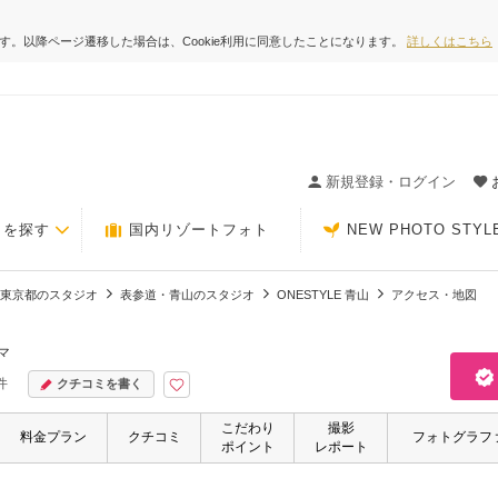
ます。以降ページ遷移した場合は、Cookie利用に同意したことになります。
詳しくはこちら
ィングの決め手が見つかるクチコミサイト-Photorait
新規登録・ログイン
トを探す
国内リゾートフォト
NEW PHOTO STYL
東京都のスタジオ
表参道・青山のスタジオ
ONESTYLE 青山
アクセス・地図
マ
件
クチコミを書く
こだわり
撮影
料金プラン
クチコミ
フォトグラフ
ポイント
レポート