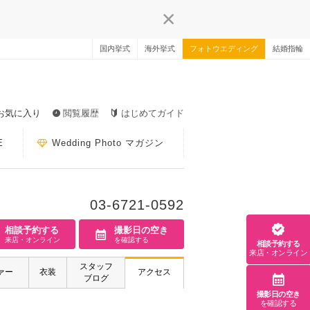
国内挙式
海外挙式
フォトウエディング
結婚指輪
お気に入り
閲覧履歴
はじめてガイド
E
Wedding Photo マガジン
03-6721-0592
相談予約する
撮影日の空き
来店・オンライン
を確認する
相談予約する
来店・オンライン
スタッフ
ァー
衣装
アクセス
ブログ
撮影日の空き
を確認する