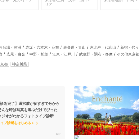
/東京駅・丸の内エリ
東京都/上野・浅草・墨田エ
東京都/品川・田町エ
リア
お台場・豊洲
赤坂・六本木・麻布
表参道・青山
恵比寿・代官山
新宿・代々
宿
広尾・白金
中野・杉並
江東・江戸川
武蔵野・調布・多摩
その他東京
東京都
神奈川県
で診断完了】選択肢が多すぎて分から
そんな時は写真を選ぶだけでぴった
タジオがわかるフォトタイプ診断
タイプ診断をはじめる＞