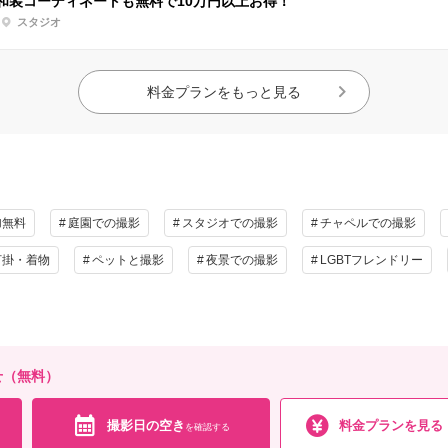
和装コーディネートも無料で10万円以上お得！
スタジオ
料金プランをもっと見る
加無料
庭園での撮影
スタジオでの撮影
チャペルでの撮影
打掛・着物
ペットと撮影
夜景での撮影
LGBTフレンドリー
せ（無料）
撮影日の空き
料金プランを見る
を確認する