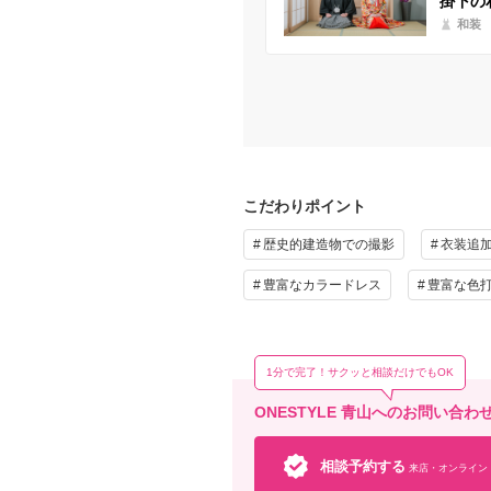
掛下の
和装
こだわりポイント
歴史的建造物での撮影
衣装追
豊富なカラードレス
豊富な色
1分で完了！サクッと相談だけでもOK
ONESTYLE 青山へのお問い合わ
相談予約する
来店・オンライン