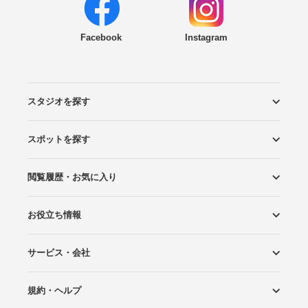
Facebook
Instagram
スタジオを探す
スポットを探す
エリアから探す
こだわりから探す
NEW PHOTO STYLE
プランから探す
フォトタイプ診断
フォトグラファーから探す
国内リゾートから探す
閲覧履歴・お気に入り
ロケーションから探す
スタジオから探す
お役立ち情報
閲覧スタジオ
お気に入り
サービス・会社
Wedding Photo マガジン
はじめてガイド
規約・ヘルプ
Photoraitとは
スタジオの掲載について
お問い合わせ
運営会社
サイトマップ