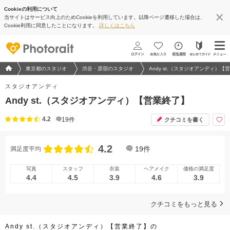
Cookieの利用について
当サイトはサービス向上のためCookieを利用しています。以降ページ遷移した場合は、
地図アプリで見る
Cookie利用に同意したことになります。
詳しくはこちら
フォトウエディング/結婚写真のPhotorait ホーム
東京都のスタジオ
渋谷・原宿のスタジオ
Andy st.（スタジオアンディ）【
スタジオアンディ
Andy st.（スタジオアンディ）【営業終了】
4.2
19
件
クチコミを書く
4.2
19
件
満足度平均
写真
スタッフ
衣装
ヘアメイク
価格の満足度
4.4
4.5
3.9
4.6
3.9
クチコミをもっと見る
Andy st.（スタジオアンディ）【営業終了】の