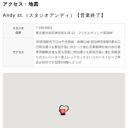
アクセス・地図
Andy st.（スタジオアンディ）【営業終了】
〒150-0001
スタジオ
住所
東京都渋谷区神宮前3-25-12 フジビルディング原宿8F
JR原宿駅竹下口or千代田線・副都心線 明治神宮前駅5番出口
①明治通りを新宿方面に向かって進む②東郷神社前の歩行者
専用横断歩道を渡る③更に明治通りを新宿方面に進む④鏡張
アクセス
りのエレベーター扉とレッドロックというローストビーフ丼
店が目印です⑤受付8階へどうぞ