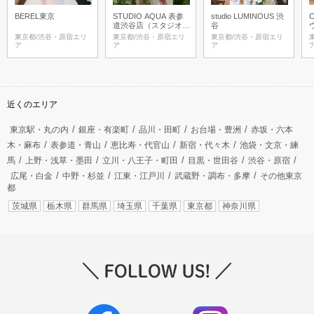
BEREL東京
STUDIO AQUA 表参
studio LUMINOUS 渋
C
道渋谷店（スタジオA
谷
QUA）
東京都/渋谷・原宿エリ
東京都/渋谷・原宿エリ
東京都/渋谷・原宿エリ
ア
ア
ア
近くのエリア
東京駅・丸の内
銀座・有楽町
品川・田町
お台場・豊洲
赤坂・六本
木・麻布
表参道・青山
恵比寿・代官山
新宿・代々木
池袋・文京・練
馬
上野・浅草・墨田
立川・八王子・町田
目黒・世田谷
渋谷・原宿
広尾・白金
中野・杉並
江東・江戸川
武蔵野・調布・多摩
その他東京
都
茨城県
栃木県
群馬県
埼玉県
千葉県
東京都
神奈川県