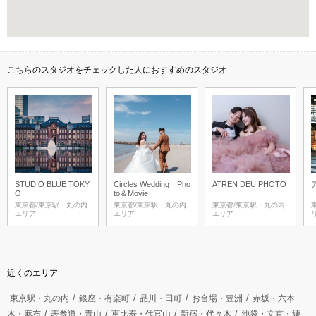
こちらのスタジオをチェックした人におすすめのスタジオ
STUDIO BLUE TOKY
Circles Wedding Pho
ATREN DEU PHOTO
O
to＆Movie
東京都/東京駅・丸の内
東京都/東京駅・丸の内
東京都/東京駅・丸の内
エリア
エリア
エリア
近くのエリア
東京駅・丸の内
銀座・有楽町
品川・田町
お台場・豊洲
赤坂・六本
木・麻布
表参道・青山
恵比寿・代官山
新宿・代々木
池袋・文京・練