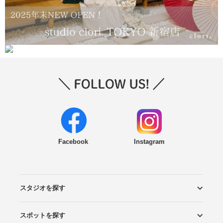
Facebook
Instagram
スタジオを探す
スポットを探す
エリアから探す
こだわりから探す
NEW PHOTO STYLE
プランから探す
フォトタイプ診断
フォトグラファーから探す
国内リゾートから探す