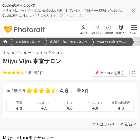
Cookieの利用について
当サイトはサービス向上のためCookieを利用しています。以降ページ遷移した場合は、
地図アプリで見る
Cookie利用に同意したことになります。
詳しくはこちら
フォトウエディング/結婚写真のPhotorait ホーム
東京都のスタジオ
東京駅・丸の内のスタジオ
Mijyu Vijou東京サロン
ミジュビジュートウキョウサロン
Mijyu Vijou東京サロン
4.6
8
件
クチコミを書く
4.6
8
件
満足度平均
写真
スタッフ
衣装
ヘアメイク
価格の満足度
4.8
4.5
4.6
4.6
4.6
クチコミをもっと見る
Mijyu Vijou東京サロンの