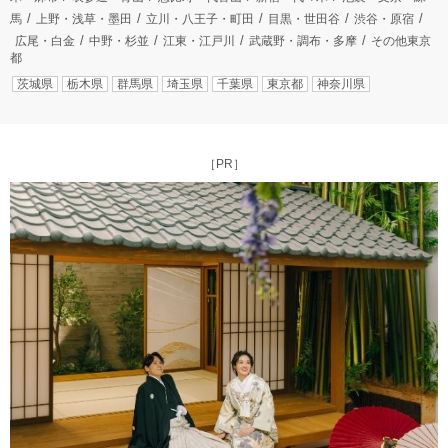
馬
上野・浅草・墨田
立川・八王子・町田
目黒・世田谷
渋谷・原宿
広尾・白金
中野・杉並
江東・江戸川
武蔵野・調布・多摩
その他東京
都
茨城県
栃木県
群馬県
埼玉県
千葉県
東京都
神奈川県
［PR］