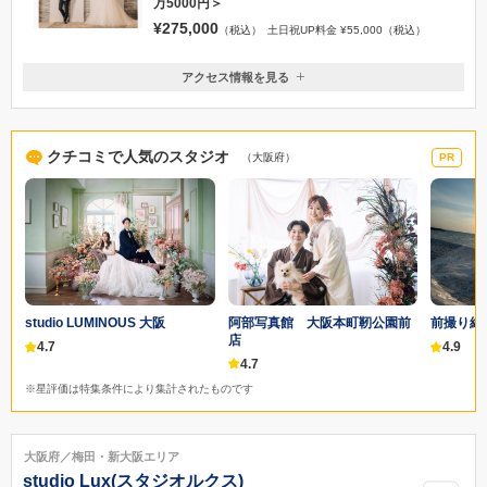
万5000円＞
¥275,000
（税込）
土日祝UP料金 ¥55,000（税込）
アクセス情報を見る
〒542-0081
大阪府大阪市中央区南船場3-9-15 御堂筋武田ビル8F（クチュールナオコ
心斎橋店内）
クチコミで人気のスタジオ
（大阪府）
PR
地下鉄御堂筋線「心斎橋駅」北10番出口より徒歩3分
06-6243-7050
阿部写真館 大阪本町靭公園前
studio LUMINOUS 大阪
前撮り結婚
店
4.7
4.9
4.7
※星評価は特集条件により集計されたものです
大阪府／梅田・新大阪エリア
studio Lux(スタジオルクス)