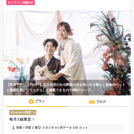
オンライン相談OK
【早期予約10万円OFF】完全貸切だから周囲の目を気にする事なく家族やペット
と撮影可能。リラックスして撮影できるので8割のカップ…
プラン
ブログ
Photorait限定
毎月3組限定！
和装＋洋装 2 着
スタジオ 8ヶ所
データ 100 カット