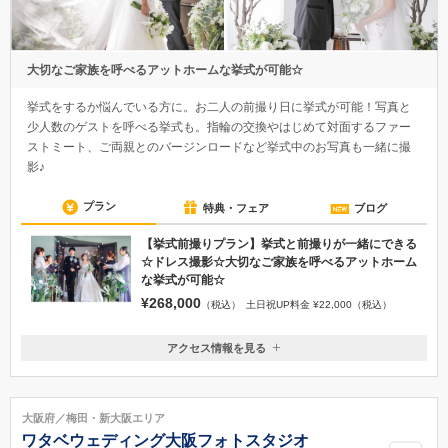
大切なご家族を呼べるアットホームな挙式が可能☆
挙式をするか悩んでいる方に。お二人の前撮り日に挙式が可能！写真と
少人数のゲストを呼べる挙式も。指輪の交換やはじめて対面するファー
ストミート、ご両親とのバージンロードなど挙式中のお写真も一緒に撮
影♪
プラン
特典・フェア
ブログ
【挙式前撮りプラン】挙式と前撮りが一緒にできる
☆ドレス撮影☆大切なご家族を呼べるアットホーム
な挙式が可能☆
¥268,000
（税込）
土日祝UP料金 ¥22,000（税込）
アクセス情報を見る
〒540-0026
大阪府大阪市中央区内本町２丁目4−12 中央内本町ビル8階
梅田駅、大阪駅より10分 大阪メトロ各線 堺筋本町駅、谷町4丁目駅
大阪府／梅田・新大阪エリア
より徒歩6分
ワタベウェディング大阪フォトスタジオ