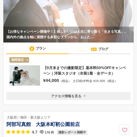
【お得なキャンペーン開催中！】残したいのは人生に寄り添う「生きる写真」。
国内外の拠点を軸に展開する多彩なプランから、おふた…
プラン
ブログ
期間限定
【9月末までの撮影限定】基本料50%OFFキャンペ
ーン｜洋装スタジオ（衣装1着・全データ）
¥44,000
（税込）
土日祝UP料金 ¥16,500（税込）
アクセス情報を見る
〒530-0001
大阪府大阪市北区梅田2-2-22 ハービスエント4F
JR大阪駅 桜橋口より徒歩5分／地下鉄四つ橋線 西梅田駅 北改札口
大阪府／梅田・新大阪エリア
より徒歩2分
阿部写真館 大阪本町靭公園前店
06-6456-5315
4.7
176
件
撮影レポート掲載中