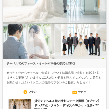
チャペルでのファーストミートや本番の挙式もOK◎
せっかくだからチャペルで挙式をしたい！結婚式場で撮影するSCENE⁺で
はそんな要望も叶います♪お二人だけや家族を呼んでなどなど、ご希望を
お聞かせください！お二人の理想のプランをご提案いたします！
プラン
ブログ
貸切チャペル＆館内撮影◇データ撮影【Bプラン】
ドレス2点・タキシード1点◇400カット撮影＜27