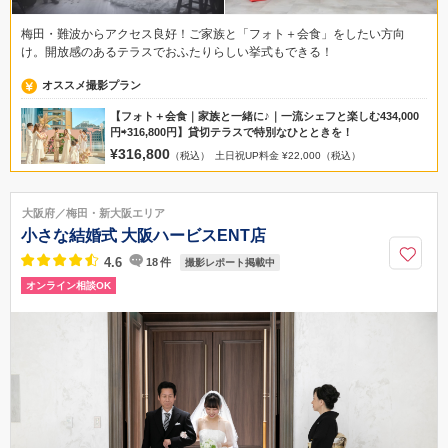
梅田・難波からアクセス良好！ご家族と「フォト＋会食」をしたい方向
け。開放感のあるテラスでおふたりらしい挙式もできる！
オススメ撮影プラン
【フォト＋会食｜家族と一緒に♪｜一流シェフと楽しむ434,000
円⇨316,800円】貸切テラスで特別なひとときを！
¥316,800
（税込）
土日祝UP料金 ¥22,000（税込）
大阪府／梅田・新大阪エリア
小さな結婚式 大阪ハービスENT店
4.6
18
件
撮影レポート掲載中
オンライン相談OK