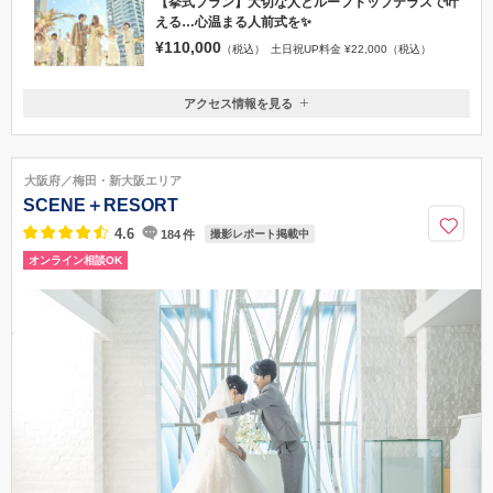
【挙式プラン】大切な人とルーフトップテラスで叶
える…心温まる人前式を✨
¥110,000
（税込）
土日祝UP料金 ¥22,000（税込）
アクセス情報を見る
〒550-0015
大阪府大阪市西区南堀江1-9-1 現代オレンジビル3F
四ツ橋駅から徒歩約5分／心斎橋駅から徒歩約8分
大阪府／梅田・新大阪エリア
06-6616-9932
SCENE＋RESORT
4.6
184
件
撮影レポート掲載中
オンライン相談OK