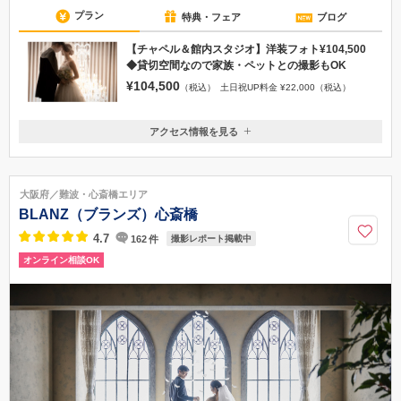
プラン
特典・フェア
ブログ
【チャペル＆館内スタジオ】洋装フォト¥104,500
◆貸切空間なので家族・ペットとの撮影もOK
¥104,500
（税込）
土日祝UP料金 ¥22,000（税込）
アクセス情報を見る
〒530-0001
大阪府大阪市北区梅田1-8-16 ヒルトンプラザイースト6F
■阪神線：「大阪梅田駅」西改札口より徒歩1分 ■四つ橋線：「西梅田
大阪府／難波・心斎橋エリア
駅」北改札口より徒歩1分 ■JR：「大阪駅」桜橋出口より徒歩2分 ■JR東西
BLANZ（ブランズ）心斎橋
線：「北新地駅」西改札口より徒歩2分
4.7
162
件
撮影レポート掲載中
06-7688-5688
オンライン相談OK