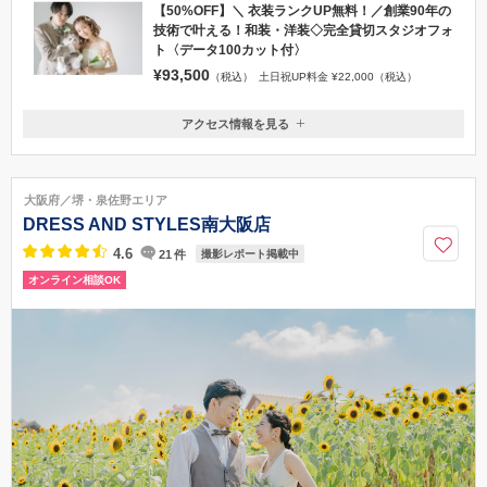
【50%OFF】＼ 衣装ランクUP無料！／創業90年の
技術で叶える！和装・洋装◇完全貸切スタジオフォ
ト〈データ100カット付〉
¥93,500
（税込）
土日祝UP料金 ¥22,000（税込）
アクセス情報を見る
〒550-0004
大阪府大阪市西区靱本町1丁目１６−２０
四つ橋線 本町駅 28番出口を四つ橋筋沿いに北へ150m。一つ目の信号
大阪府／堺・泉佐野エリア
（靭公園前交差点）を左手方向（西）へ200m（2つ目の交差点を越えた所
DRESS AND STYLES南大阪店
に中華料理屋があります）進み、本町アートスクエアというビルの3Fが阿
部写真館になります。
4.6
21
件
撮影レポート掲載中
オンライン相談OK
06-6445-5114