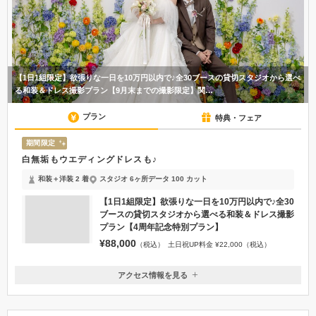
【1日1組限定】欲張りな一日を10万円以内で♪全30ブースの貸切スタジオから選べ
る和装＆ドレス撮影プラン【9月末までの撮影限定】関…
プラン
特典・フェア
期間限定
白無垢もウエディングドレスも♪
和装＋洋装 2 着
スタジオ 6ヶ所
データ 100 カット
【1日1組限定】欲張りな一日を10万円以内で♪全30
ブースの貸切スタジオから選べる和装＆ドレス撮影
プラン【4周年記念特別プラン】
¥88,000
（税込）
土日祝UP料金 ¥22,000（税込）
アクセス情報を見る
〒540-0002
大阪府大阪市中央区大阪城3-1 JO-TERRACEOSAKA Eテラス
梅田駅より9分。JR大阪環状線【大阪城公園駅】より徒歩1分