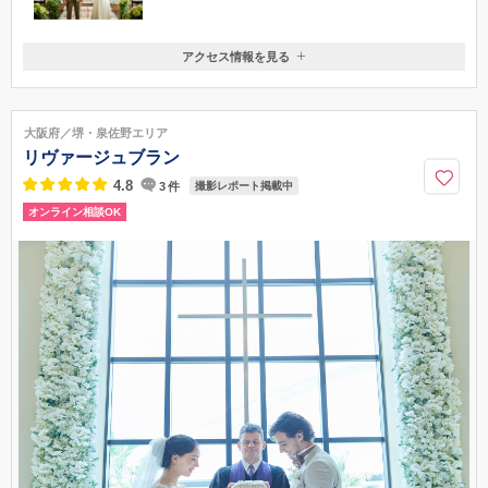
アクセス情報を見る
〒598-0005
大阪府大阪府泉佐野市市場東2-13-25
南海本線「泉佐野」駅より徒歩8分／国道26号線沿い
大阪府／堺・泉佐野エリア
072-461-3603
リヴァージュブラン
4.8
3
件
撮影レポート掲載中
オンライン相談OK