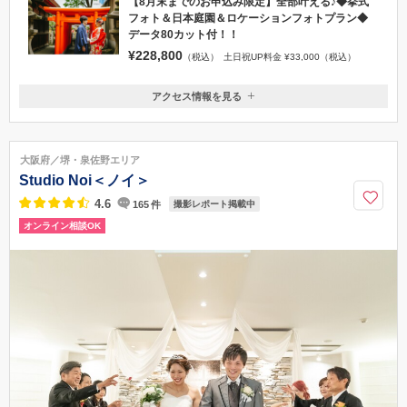
【8月末までのお申込み限定】全部叶える♪◆挙式
フォト＆日本庭園＆ロケーションフォトプラン◆
データ80カット付！！
¥228,800
（税込）
土日祝UP料金 ¥33,000（税込）
アクセス情報を見る
〒530-0041
大阪府大阪市北区天神橋2丁目1番8号
地下鉄谷町線・堺筋線南森町4番出口徒歩3分、JR東西線大阪天満宮駅7
大阪府／堺・泉佐野エリア
番出口より徒歩3分
Studio Noi＜ノイ＞
06-6351-0025
4.6
165
件
撮影レポート掲載中
オンライン相談OK