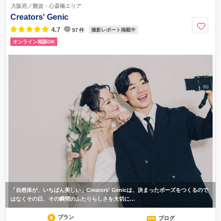
大阪府／難波・心斎橋エリア
06-4790-8880
Creators' Genic
4.7
97
件
撮影レポート掲載中
オンライン相談OK
「自然体が、いちばん美しい」Creators' Genicは、決まったポーズをつくるので
はなくその日、その瞬間のふたりらしさを大切に…
プラン
ブログ