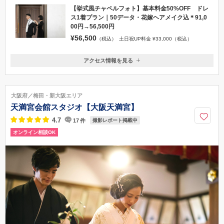
【挙式風チャペルフォト】基本料金50%OFF ドレ
ス1着プラン｜50データ・花嫁ヘアメイク込＊91,0
00円→56,500円
¥56,500
（税込）
土日祝UP料金 ¥33,000（税込）
アクセス情報を見る
〒530-0001
大阪府大阪市北区梅田2-2-22ハービスPLAZA ENT4F
JR『大阪』駅桜橋出口約100メートル
大阪府／梅田・新大阪エリア
0120-945-906
天満宮会館スタジオ【大阪天満宮】
4.7
17
件
撮影レポート掲載中
オンライン相談OK