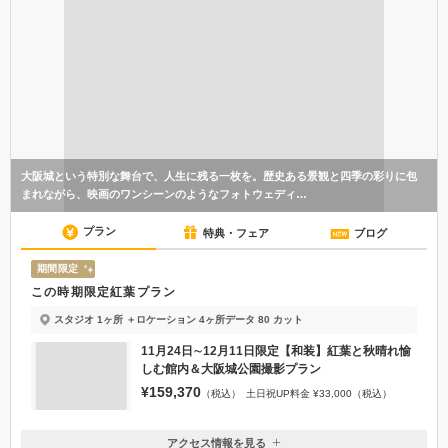
大阪城という特別な舞台で、人生に残る一枚を。歴史ある景観と四季の彩りに包
まれながら、映画のワンシーンのようなフォトウェディ…
プラン
特典・フェア
ブログ
期間限定
この時期限定紅葉プラン
スタジオ 1ヶ所 ＋ロケーション 4ヶ所
データ 80 カット
11月24日∼12月11日限定【和装】紅葉と秋晴れ愉
しむ館内＆大阪城公園撮影プラン
¥159,370
（税込）
土日祝UP料金 ¥33,000（税込）