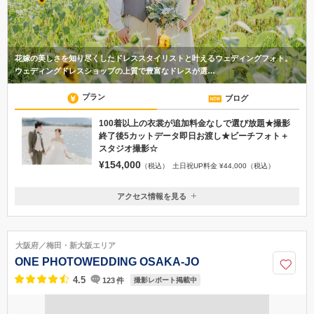
花嫁の美しさを知り尽くしたドレススタイリストと叶えるウェディングフォト。
ウェディングドレスショップの上質で豊富なドレスが選…
プラン
ブログ
100着以上の衣裳が追加料金なしで選び放題★撮影
終了後5カットデータ即日お渡し★ビーチフォト＋
スタジオ撮影☆
¥154,000
（税込）
土日祝UP料金 ¥44,000（税込）
アクセス情報を見る
〒596-0014
大阪府岸和田市港緑町3-1 アクアテラスリヴァージュブラン1階
●徒歩 ・南海本線「岸和田駅」西口より徒歩10分 ・東口タクシーのりば
大阪府／梅田・新大阪エリア
よりタクシーで約5分 ●電車でお越しの場合 ・南海本線「なんば駅」から
ONE PHOTOWEDDING OSAKA-JO
「岸和田駅」まで特急で21分 ●お車でお越しの場合 阪神高速湾岸線岸和田
南IC降りてすぐ
4.5
123
件
撮影レポート掲載中
072-449-1122