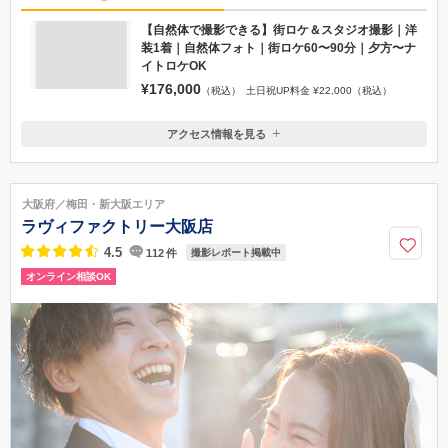
【自然体で撮影できる】街ロケ＆スタジオ撮影｜洋
装1着｜自然体フォト｜街ロケ60〜90分｜夕方〜ナ
イトロケOK
¥176,000
（税込）
土日祝UP料金 ¥22,000（税込）
アクセス情報を見る
〒550-0015
大阪府大阪市西区南堀江3丁目9-13堀江家具WESTビル2F
地下鉄千日前線「桜川駅」徒歩５分,地下鉄鶴見緑地線「西長堀駅」徒歩
大阪府／梅田・新大阪エリア
６分,地下鉄四つ橋線「四ツ橋駅」徒歩10分,阪急電車阪神なんば線「桜川
ラヴィファクトリー大阪店
駅」徒歩９分
4.5
112
件
撮影レポート掲載中
06-6684-8027
オンライン相談OK