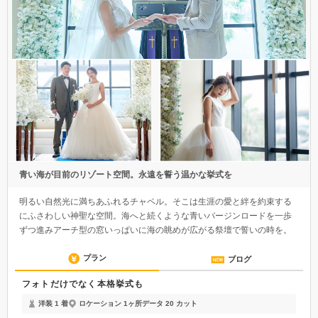
青い海が目前のリゾート空間。永遠を誓う温かな挙式を
明るい自然光に満ちあふれるチャペル。そこは生涯の愛と絆を約束する
にふさわしい神聖な空間。海へと続くような青いバージンロードを一歩
ずつ進みアーチ型の窓いっぱいに海の眺めが広がる祭壇で誓いの時を。
プラン
ブログ
フォトだけでなく本格挙式も
洋装 1 着
ロケーション 1ヶ所
データ 20 カット