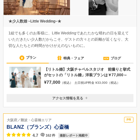
★少人数婚 ~Little Wedding~★
1組でも多くのお客様に、Little Weddingであたたかな晴れの日を迎えて
いただきたい少人数だからこそ、ゲストの方々との距離が近くなり、大
切な人たちとの時間がかけがえのないものに。
プラン
特典・フェア
ブログ
【リトル婚】大阪チャペルスタジオ 前撮りと挙式
がセットの「リトル婚」洋装プランは￥77,000～
¥77,000
（税込）
土日祝UP料金 ¥33,000（税込）
アクセス情報を見る
〒530-0001
大阪府大阪市北区梅田2丁目4-9 ブリーゼブリーゼB1F
JR大阪駅桜橋口より徒歩5分/地下鉄四つ橋線西梅田駅10号出口より徒歩
大阪府／難波・心斎橋エリア
3分/阪神大阪梅田駅より徒歩5分/JR東西線北新地駅より徒歩5分
BLANZ（ブランズ）心斎橋
050-1702-1367
4.7
162
件
撮影レポート掲載中