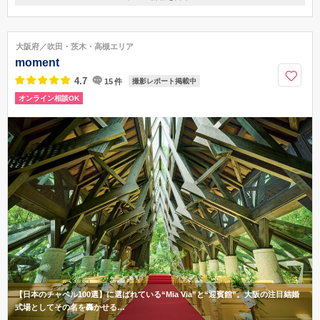
アクセス情報を見る
〒540-0002
大阪府大阪市中央区大阪城1-1※お打合せは専属のドレスサロン「フォーシ
スグローバルライン(梅田駅より徒歩3分)」にて行います。お間違いのない
大阪府／吹田・茨木・高槻エリア
よう、お気を付けてお越しくださいませ。
moment
大阪市営地下鉄 中央線「谷町四丁目」駅9番出口から徒歩13分
4.7
15
件
撮影レポート掲載中
06-6362-6011
オンライン相談OK