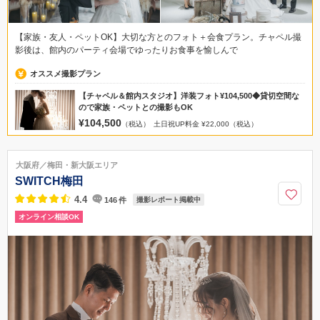
【家族・友人・ペットOK】大切な方とのフォト＋会食プラン。チャペル撮
影後は、館内のパーティ会場でゆったりお食事を愉しんで
オススメ撮影プラン
【チャペル＆館内スタジオ】洋装フォト¥104,500◆貸切空間な
ので家族・ペットとの撮影もOK
¥104,500
（税込）
土日祝UP料金 ¥22,000（税込）
大阪府／梅田・新大阪エリア
SWITCH梅田
4.4
146
件
撮影レポート掲載中
オンライン相談OK