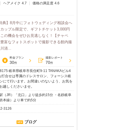
ヘアメイク
4.7
価格の満足度
4.6
特典】8月中にフォトウェディング相談会へ
カップル限定で、ギフトチケット3,000円
！この機会をぜひお見逃しなく！【チャペ
、豊富なフォトスポットで撮影できる館内撮
清...
料金プラン
撮影レポート
30
70
件
件
-8175 岐阜県岐阜市長住町9-11 TANAKAビル4
お打合せは専属のドレスサロン、フォーシス岐
ンにて行います。お間違いのないよう、お気を
お越しくださいませ。
駅（JR）「北口」より徒歩約15分 ・名鉄岐阜
鉄本線）より車で約5分
52-3126
ブログ