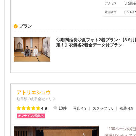
JR鵜
アクセス
058-3
電話番号
プラン
◇期間延長◇夏フォト2着プラン♪【8.9
定！】衣装各2着全データ付プラン
アトリエシュウ
岐阜県 / 岐阜全域エリア
4.9
18
件
写真
4.9
スタッフ
5.0
衣装
4.9
オンライン相談OK
「100ページの
裳選びからヘア