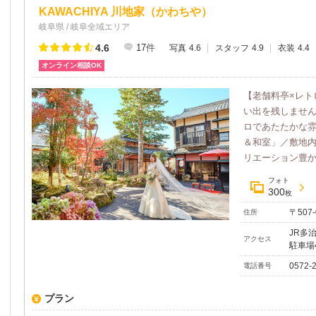
KAWACHIYA 川地家（かわちや）
岐阜県 / 岐阜全域エリア
4.6
17
件
写真
4.6
スタッフ
4.9
衣装
4.4
オンライン相談OK
【老舗料亭×レト
い出を残しませ
ロであたたかな
＆和室」／敷地
リエーション豊かな
フォト
300
枚
〒507
住所
JR多
アクセス
駐車場
0572-
電話番号
プラン