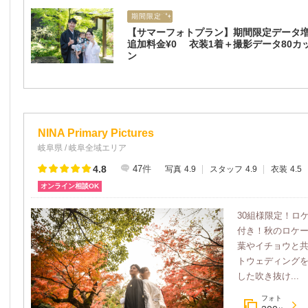
期間限定
【サマーフォトプラン】期間限定データ
追加料金¥0 衣装1着＋撮影データ80カ
ン
NINA Primary Pictures
岐阜県 / 岐阜全域エリア
4.8
47
件
写真
4.9
スタッフ
4.9
衣装
4.5
オンライン相談OK
30組様限定！ロケ
付き！秋のロケー
葉やイチョウと
トウェディングを
した吹き抜け...
フォト