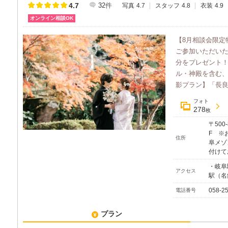
4.7
32
件
写真
4.7
スタッフ
4.8
衣装
4.9
オンライン相談OK
【8月相談会限定
ご参加いただいた
分をプレゼント
ル・神殿を含む
影プラン】「長良川
フォト
278
枚
〒500
F ※
住所
阜メゾ
付けて
・岐阜
アクセス
駅（名
058-2
電話番号
プラン