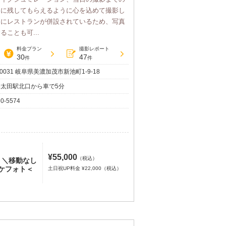
出に残してもらえるように心を込めて撮影し
内にレストランが併設されているため、写真
ことも可...
料金プラン
撮影レポート
30
47
件
件
-0031 岐阜県美濃加茂市新池町1-9-18
濃太田駅北口から車で5分
60-5574
¥55,000
（税込）
】＼移動なし
ケフォト＜
土日祝UP料金 ¥22,000（税込）