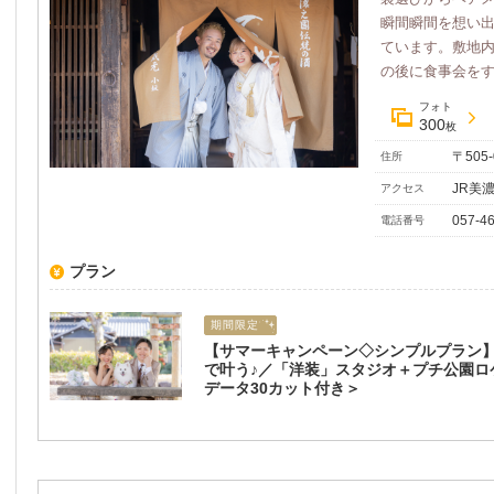
瞬間瞬間を想い
ています。敷地
の後に食事会をする
フォト
300
枚
〒505
住所
JR美
アクセス
057-4
電話番号
プラン
期間限定
【サマーキャンペーン◇シンプルプラン
で叶う♪／「洋装」スタジオ＋プチ公園ロ
データ30カット付き＞