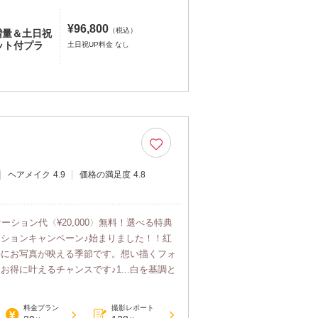
¥96,800
（税込）
増量＆土日祝
ット付プラ
土日祝UP料金 なし
ヘアメイク
4.9
価格の満足度
4.8
ーション代〈¥20,000〉無料！選べる特典
ションキャンペーン♪始まりました！！紅
共にお写真が映える季節です。想い描くフォ
お得に叶えるチャンスです♪1...白を基調と
料金プラン
撮影レポート