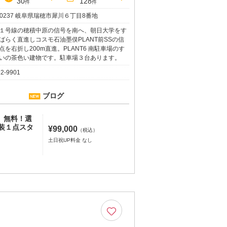
30
128
件
件
1-0237 岐阜県瑞穂市犀川６丁目8番地
１号線の穂積中原の信号を南へ、朝日大学をす
ばらく直進しコスモ石油墨俣PLANT前SSの信
点を右折し200m直進。PLANT6 南駐車場のす
いの茶色い建物です。駐車場３台あります。
22-9901
ブログ
0〉無料！選
装１点スタ
¥99,000
（税込）
土日祝UP料金 なし