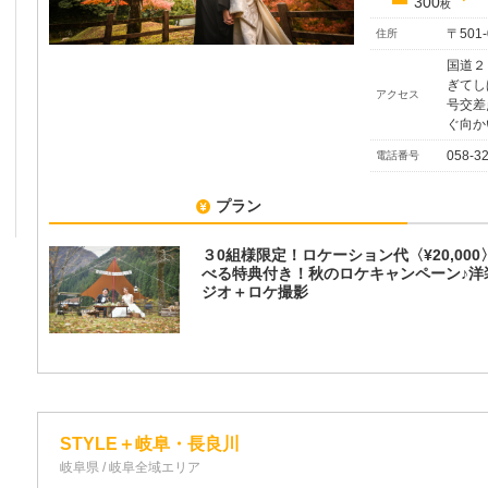
300
枚
〒50
住所
国道２
ぎてし
アクセス
号交差
ぐ向か
058-3
電話番号
プラン
３0組様限定！ロケーション代〈¥20,00
べる特典付き！秋のロケキャンペーン♪洋
ジオ＋ロケ撮影
STYLE＋岐阜・長良川
岐阜県 / 岐阜全域エリア