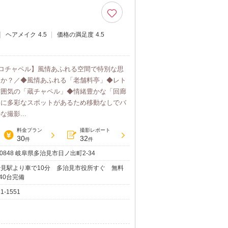
ヘアメイク
4.5
価格の満足度
4.5
ロチャペル】風情あふれる空間で特別な思
んか？／◆風情あふれる「老舗料亭」◆レト
雰囲気の「蔵チャペル」◆情緒豊かな「回廊
内に多彩なスポットがあるため移動なしでバ
撮影...
料金プラン
撮影レポート
30
32
件
件
-0848 岐阜県多治見市日ノ出町2-34
治見駅より車で10分 多治見市役所すぐ 無料
40台完備
21-1551