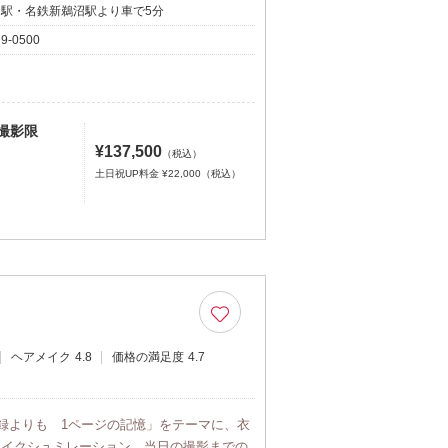
沼駅・名鉄新鵜沼駅より車で5分
79-0500
月撮影限
¥137,500
（税込）
土日祝UP料金 ¥22,000（税込）
ヘアメイク
4.8
価格の満足度
4.7
記録よりも 1ページの記憶」をテーマに、衣
メイクシュミレーション、当日の撮影までの