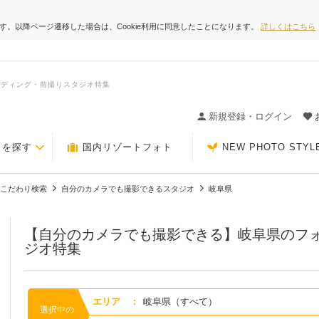
ます。以降ページ遷移した場合は、Cookie利用に同意したことになります。
詳しくはこちら
ェディング・前撮りスタジオ特集
ィングの決め手が見つかるクチコミサイト-Photorait
新規登録・ログイン
トを探す
国内リゾートフォト
NEW PHOTO STYL
こだわり検索
自分のカメラでも撮影できるスタジオ
岐阜県
【自分のカメラでも撮影できる】岐阜県のフ
ジオ特集
エリア
:
岐阜県（すべて）
選択中の