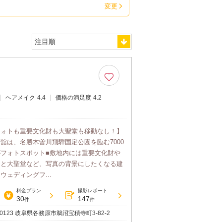
変更
ヘアメイク
4.4
価格の満足度
4.2
フォトも重要文化財も大聖堂も移動なし！】
舘は、名勝木曽川飛騨国定公園を臨む7000
フォトスポット■敷地内には重要文化財や
物と大聖堂など、写真の背景にしたくなる建
ウェディングフ...
料金プラン
撮影レポート
30
147
件
件
-0123 岐阜県各務原市鵜沼宝積寺町3-82-2