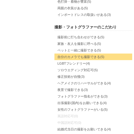
色打掛・着物が豊富(5)
両親の衣装がある(5)
インポートドレスの取扱いがある(3)
撮影・フォトグラファーのこだわり
撮影前に打ち合わせができる(5)
家族・友人を撮影に呼べる(5)
ペットと一緒に撮影できる(5)
自分のカメラでも撮影できる(5)
LGBTフレンドリー(4)
ソロウエディング対応可(5)
修正技術が自慢(3)
ヘアメイクのリハーサルができる(4)
夜景で撮影できる(3)
フォトグラファー指名ができる(3)
出張撮影(国内)をお願いできる(4)
女性のフォトグラファーがいる(5)
英語対応可(0)
中国語対応可(0)
結婚式当日の撮影をお願いできる(4)