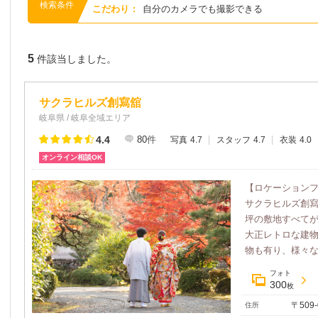
検索条件
こだわり
:
自分のカメラでも撮影できる
5
件該当しました。
サクラヒルズ創寫舘
岐阜県 / 岐阜全域エリア
4.4
80
件
写真
4.7
スタッフ
4.7
衣装
4.0
オンライン相談OK
【ロケーション
サクラヒルズ創寫
坪の敷地すべてが
大正レトロな建
物も有り、様々な
フォト
300
枚
〒509
住所