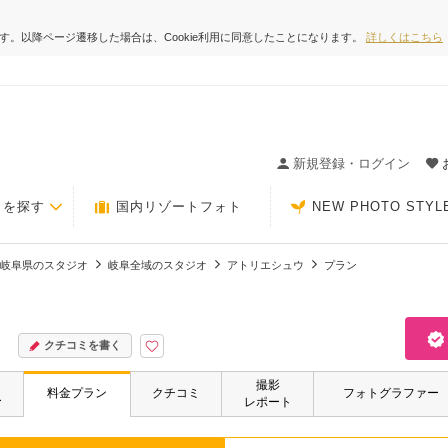
ます。以降ページ遷移した場合は、Cookie利用に同意したことになります。
詳しくはこちら
ィングの決め手が見つかるクチコミサイト-Photorait
新規登録・ログイン
トを探す
国内リゾートフォト
NEW PHOTO STYL
岐阜県のスタジオ
岐阜全域のスタジオ
アトリエシュウ
プラン
クチコミを書く
撮影
・
料金プラン
クチコミ
フォトグラファー
ー
レポート