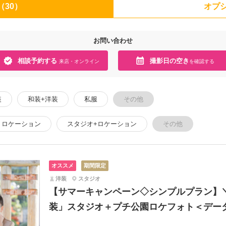
（30）
オプシ
お問い合わせ
相談予約する
撮影日の空き
来店・オンライン
を確認する
装
和装+洋装
私服
その他
ロケーション
スタジオ+ロケーション
その他
オススメ
期間限定
洋装
スタジオ
【サマーキャンペーン◇シンプルプラン】
装」スタジオ＋プチ公園ロケフォト＜データ