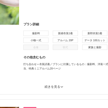
プラン詳細
撮影料
新婦衣装1着
新郎衣装1着
小物一式
アルバム 20P
データ 100カット
会食
挙式
家族と撮影
その他含むもの
打ち合わせ＋衣装試着／プランに付属しているもの：撮影料、洋装一式
当、特典ミニアルバム20ページ
続きを見る