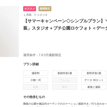
オススメ
期間限定
和装
スタジオ
【サマーキャンペーン◇シンプルプラン】
装」スタジオ＋プチ公園ロケフォト＜データ
適用条件：
7.8.9月撮影限定
プラン詳細
撮影料
新婦衣装1着
新郎衣装1着
小物一式
アルバム
データ 30カット
会食
挙式
家族と撮影
その他含むもの
隣接の公園や施設内ガーデンでのロケーション撮影付き／打ち合わせ