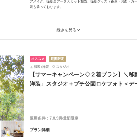
アメイク、撮影全データ30カット相当、撮影グッズ（番傘・お面・ガ
装も承っております。
続きを見る
オススメ
期間限定
和装+洋装
スタジオ
【サマーキャンペーン◇２着プラン】＼移
洋装」スタジオ＋プチ公園ロケフォト＜デー
適用条件：
7.8.9月撮影限定
プラン詳細