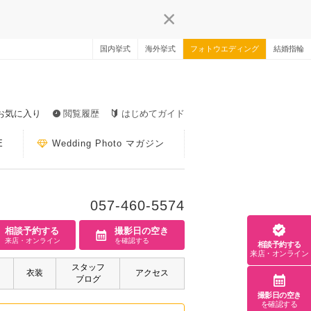
国内挙式
海外挙式
フォトウエディング
結婚指輪
お気に入り
閲覧履歴
はじめてガイド
E
Wedding Photo マガジン
057-460-5574
相談予約する
撮影日の空き
来店・オンライン
を確認する
相談予約する
来店・オンライン
スタッフ
衣装
アクセス
ブログ
撮影日の空き
を確認する