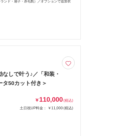
ーランド・扇子・赤毛氈）／オプションで追加衣
動なしで叶う♪／「和装・
タ50カット付き＞
110,000
￥
(税込)
土日祝UP料金：
￥11,000
(税込)