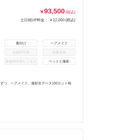
93,500
￥
(税込)
土日祝UP料金：
￥22,000
(税込)
着付け
ヘアメイク
台紙付写真
衣装追加
家族用衣装レンタル
ペットと撮影
ずつ、ヘアメイク、撮影全データ100カット相