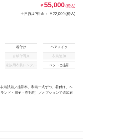
55,000
￥
(税込)
土日祝UP料金：
￥22,000
(税込)
着付け
ヘアメイク
台紙付写真
衣装追加
家族用衣装レンタル
ペットと撮影
＋衣装試着／撮影料、和装一式ずつ、着付け、ヘ
ーランド・扇子・赤毛氈）／オプションで追加衣