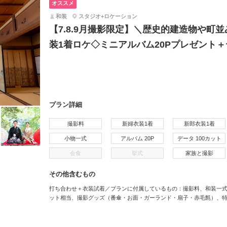
オススメ
和装
スタジオ+ロケーション
【7.8.9月撮影限定】＼歴史的建造物や町
装1着ロケ◇ミニアルバム20Pプレゼント＋
プラン詳細
撮影料
新婦衣装1着
新郎衣装1着
小物一式
アルバム 20P
データ 100カット
会食
挙式
家族と撮影
その他含むもの
打ち合わせ＋衣装試着／プランに付属しているもの：撮影料、和装一式
ット相当、撮影グッズ（番傘・お面・ガーランド・扇子・赤毛氈）、特