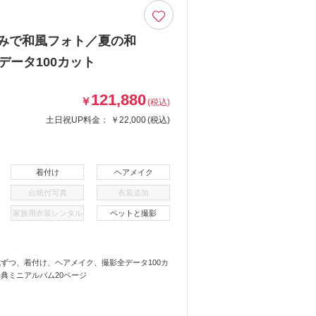
並みで和風フォト／夏の和
データ100カット
121,880
￥
(税込)
土日祝UP料金：
￥22,000
(税込)
着付け
ヘアメイク
台紙付写真
衣装追加
家族用衣装レンタル
ペットと撮影
ずつ、着付け、ヘアメイク、撮影全データ100カ
典ミニアルバム20ページ