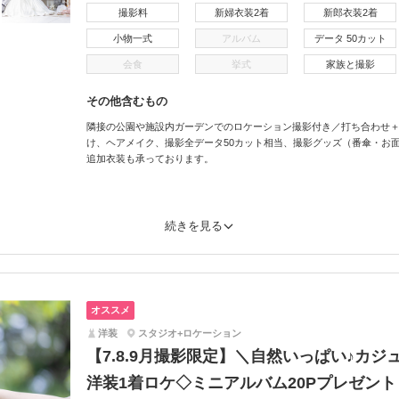
撮影料
新婦衣装2着
新郎衣装2着
小物一式
アルバム
データ 50カット
会食
挙式
家族と撮影
その他含むもの
隣接の公園や施設内ガーデンでのロケーション撮影付き／打ち合わせ
け、ヘアメイク、撮影全データ50カット相当、撮影グッズ（番傘・お
追加衣装も承っております。
続きを見る
オススメ
洋装
スタジオ+ロケーション
【7.8.9月撮影限定】＼自然いっぱい♪カ
洋装1着ロケ◇ミニアルバム20Pプレゼント