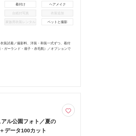
着付け
ヘアメイク
台紙付写真
衣装追加
家族用衣装レンタル
ペットと撮影
＋衣装試着／撮影料、洋装・和装一式ずつ、着付
面・ガーランド・扇子・赤毛氈）／オプションで
ジュアル公園フォト／夏の
＋データ100カット