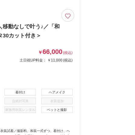
＼移動なしで叶う♪／「和
30カット付き＞
66,000
￥
(税込)
土日祝UP料金：
￥11,000
(税込)
着付け
ヘアメイク
台紙付写真
衣装追加
家族用衣装レンタル
ペットと撮影
＋衣装試着／撮影料、和装一式ずつ、着付け、ヘ