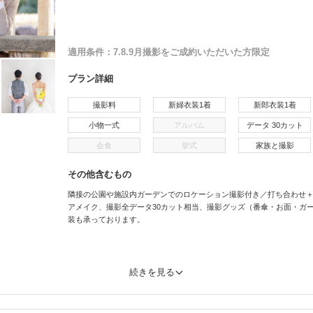
適用条件：
7.8.9月撮影をご成約いただいた方限定
プラン詳細
撮影料
新婦衣装1着
新郎衣装1着
小物一式
アルバム
データ 30カット
会食
挙式
家族と撮影
その他含むもの
隣接の公園や施設内ガーデンでのロケーション撮影付き／打ち合わせ
アメイク、撮影全データ30カット相当、撮影グッズ（番傘・お面・ガ
装も承っております。
続きを見る