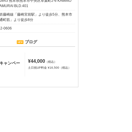
-0843 熊本県熊本市中央区草葉町2-6 KAMINO
AMURAI BLD.401
鉄藤崎線「藤崎宮前駅」より徒歩5分、熊本市
通町筋」より徒歩8分
12-0606
ブログ
¥44,000
（税込）
Fキャンペー
土日祝UP料金 ¥16,500（税込）