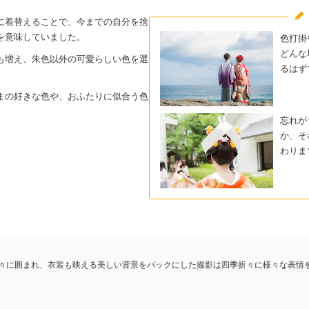
に着替えることで、今までの自分を捨
を意味していました。
色打掛
どんな
も増え、朱色以外の可愛らしい色を選
るはず
まの好きな色や、おふたりに似合う色
忘れが
か、そ
わりま
々に囲まれ、衣装も映える美しい背景をバックにした撮影は四季折々に様々な表情