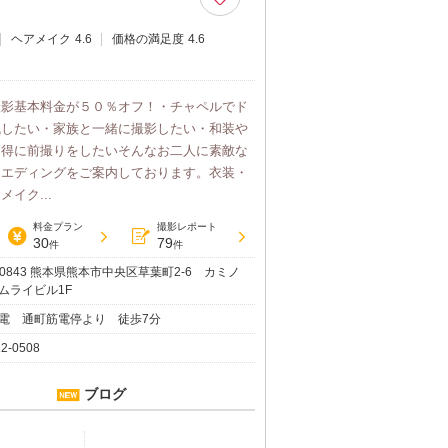
ヘアメイク
4.6
価格の満足度
4.6
撮影基本料金が５０％オフ！・チャペルでド
残したい・家族と一緒に撮影したい・和装や
お得に前撮りをしたいそんなお二人に素敵な
ウエディングをご案内しております。衣装・
イク...
料金プラン
撮影レポート
30
79
件
件
0-0843 熊本県熊本市中央区草葉町2‐6 カミノ
ムライビル1F
電 通町筋電停より 徒歩7分
12-0508
ブログ