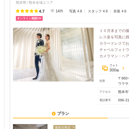
熊本県 / 熊本全域エリア
4.7
14
件
写真
4.8
スタッフ
4.9
衣装
4.6
オンライン相談OK
１０月末までの
レス姿を写真に
カラードレスで
チャペルフォト
カメラマン・ヘアメ
フォト
300
枚
〒86
住所
ウラサ
熊本市
アクセス
096-3
電話番号
プラン
撮影日限定