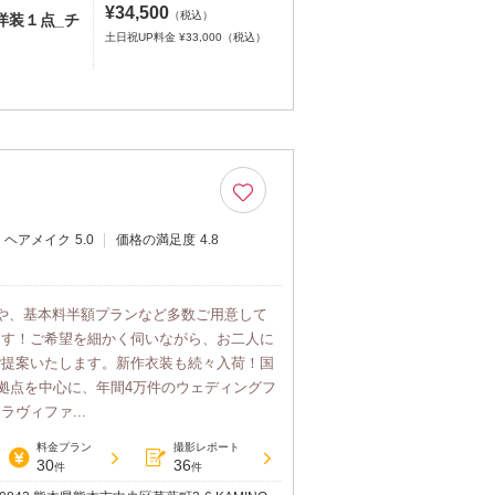
¥34,500
（税込）
】洋装１点_チ
土日祝UP料金 ¥33,000（税込）
ヘアメイク
5.0
価格の満足度
4.8
や、基本料半額プランなど多数ご用意して
ます！ご希望を細かく伺いながら、お二人に
ご提案いたします。新作衣装も続々入荷！国
5拠点を中心に、年間4万件のウェディングフ
ヴィファ...
料金プラン
撮影レポート
30
36
件
件