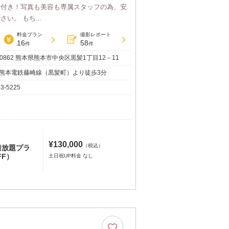
タ付き！写真も美容も専属スタッフの為、安
い。 もち...
料金プラン
撮影レポート
16
58
件
件
-0862 熊本県熊本市中央区黒髪1丁目12－11
熊本電鉄藤崎線（黒髪町）より徒歩3分
43-5225
¥130,000
（税込）
着放題プラ
FF）
土日祝UP料金 なし