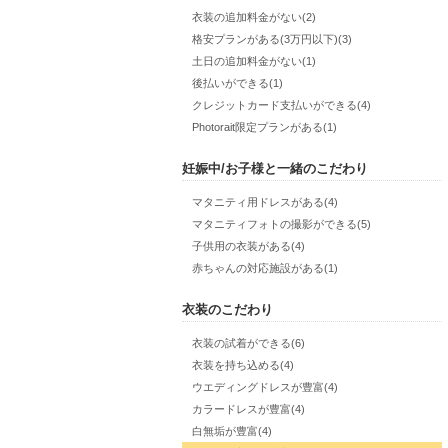
衣装の追加料金がない(2)
格安プランがある(3万円以下)(3)
土日の追加料金がない(1)
後払いができる(1)
クレジットカード支払いができる(4)
Photorait限定プランがある(1)
妊娠中/お子様と一緒のこだわり
マタニティ用ドレスがある(4)
マタニティフォトの撮影ができる(5)
子供用の衣装がある(4)
赤ちゃんの対応施設がある(1)
衣装のこだわり
衣装の試着ができる(6)
衣装を持ち込める(4)
ウエディングドレスが豊富(4)
カラードレスが豊富(4)
白無垢が豊富(4)