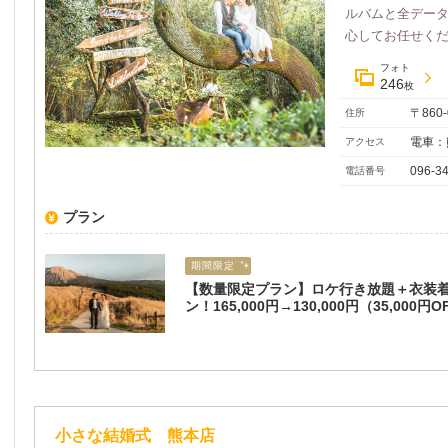
ルバムと全デー
心してお任せくださ
フォト
246
枚
〒860
住所
電車：
アクセス
096-3
電話番号
プラン
期間限定
【数量限定プラン】ロケ行き放題＋衣装
ン！165,000円→130,000円（35,000円O
小さな結婚式 熊本店