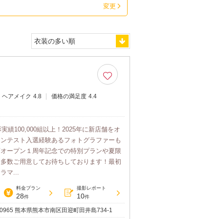
変更
ヘアメイク
4.8
価格の満足度
4.4
実績100,000組以上！2025年に新店舗をオ
コンテスト入選経験あるフォトグラファーも
店オープン１周年記念での特別プランや夏限
、多数ご用意してお待ちしております！最初
マ...
料金プラン
撮影レポート
28
10
件
件
-0965 熊本県熊本市南区田迎町田井島734-1