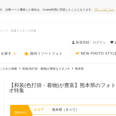
ます。以降ページ遷移した場合は、Cookie利用に同意したことになります。
詳しくはこちら
ディング・前撮りスタジオ特集
ィングの決め手が見つかるクチコミサイト-Photorait
新規登録・ログイン
トを探す
国内リゾートフォト
NEW PHOTO STYL
こだわり検索
和装(色打掛・着物)が豊富なスタジオ
熊本県
【和装(色打掛・着物)が豊富】熊本県のフォ
オ特集
エリア
:
熊本県（すべて）
選択中の