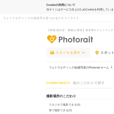
Cookieの利用について
当サイトはサービス向上のためCookieを利用してい
フォトウエディングの決め手が見つかるクチコミサイト
【和装(色打掛・着物)が豊富】熊本県のフォトウェ
-フォトウエデ
スタジオを探す
スポッ
フォトウエディング/結婚写真のPhotorait ホーム
他のこだわりで探す
COMMITMENTS
撮影場所のこだわり
スタジオで撮影できる(6)
海で撮影できる(5)