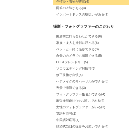
色打掛・着物が豊富(4)
両親の衣装がある(4)
インポートドレスの取扱いがある(1)
撮影・フォトグラファーのこだわり
撮影前に打ち合わせができる(6)
家族・友人を撮影に呼べる(6)
ペットと一緒に撮影できる(3)
自分のカメラでも撮影できる(5)
LGBTフレンドリー(5)
ソロウエディング対応可(6)
修正技術が自慢(4)
ヘアメイクのリハーサルができる(5)
夜景で撮影できる(3)
フォトグラファー指名ができる(4)
出張撮影(国内)をお願いできる(4)
女性のフォトグラファーがいる(3)
英語対応可(2)
中国語対応可(1)
結婚式当日の撮影をお願いできる(4)