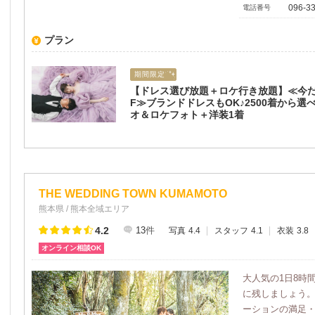
096-33
電話番号
プラン
期間限定
【ドレス選び放題＋ロケ行き放題】≪今だ
F≫ブランドドレスもOK♪2500着から選
オ＆ロケフォト＋洋装1着
THE WEDDING TOWN KUMAMOTO
熊本県 / 熊本全域エリア
4.2
13
件
写真
4.4
スタッフ
4.1
衣装
3.8
オンライン相談OK
大人気の1日8時
に残しましょう。
ーションの満足・