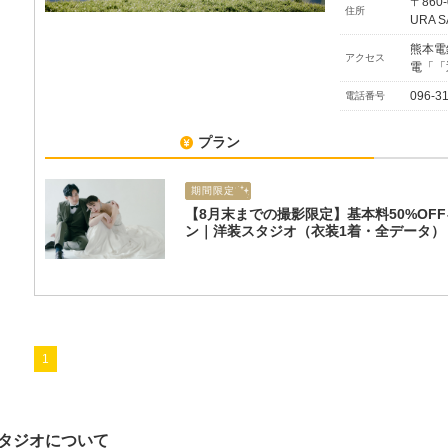
〒860
住所
URA S
熊本電
アクセス
電「「
096-3
電話番号
プラン
期間限定
【8月末までの撮影限定】基本料50%OF
ン｜洋装スタジオ（衣装1着・全データ）
1
タジオについて