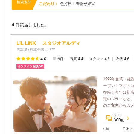
検索条件
こだわり
:
色打掛・着物が豊富
4
件該当しました。
LIL LINK スタジオアルディ
熊本県 / 熊本全域エリア
4.6
5
件
写真
4.4
スタッフ
4.6
衣装
4.6
オンライン相談OK
1999年創業・撮影
ープン！フォト
在籍！今年は新
定のプランなど
のご案内からカメラ
フォト
300
枚
〒862
住所