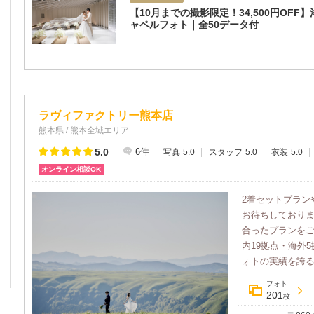
【10月までの撮影限定！34,500円OFF
ャペルフォト｜全50データ付
ラヴィファクトリー熊本店
熊本県 / 熊本全域エリア
5.0
6
件
写真
5.0
スタッフ
5.0
衣装
5.0
オンライン相談OK
2着セットプラン
お待ちしており
合ったプランを
内19拠点・海外
ォトの実績を誇るラ
フォト
201
枚