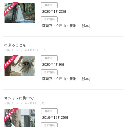
PICK UP
撮影日
2020年1月23日
撮影場所
藤崎宮・立田山・新港
（熊本）
出来ることを！
公開日：2020年4月13日（月）
PICK UP
撮影日
2020年4月9日
撮影場所
藤崎宮・立田山・新港
（熊本）
オシャレに街中で
公開日：2020年2月4日（火）
PICK UP
撮影日
2019年12月25日
撮影場所