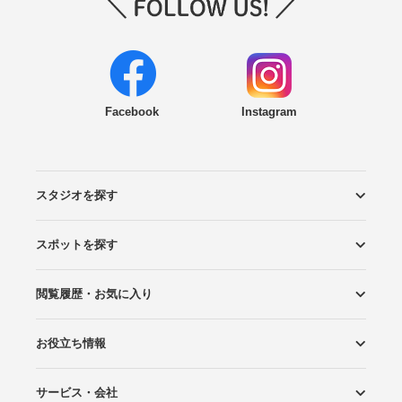
Facebook
Instagram
スタジオを探す
スポットを探す
エリアから探す
こだわりから探す
NEW PHOTO STYLE
プランから探す
フォトタイプ診断
フォトグラファーから探す
国内リゾートから探す
閲覧履歴・お気に入り
ロケーションから探す
スタジオから探す
お役立ち情報
閲覧スタジオ
お気に入り
サービス・会社
Wedding Photo マガジン
はじめてガイド