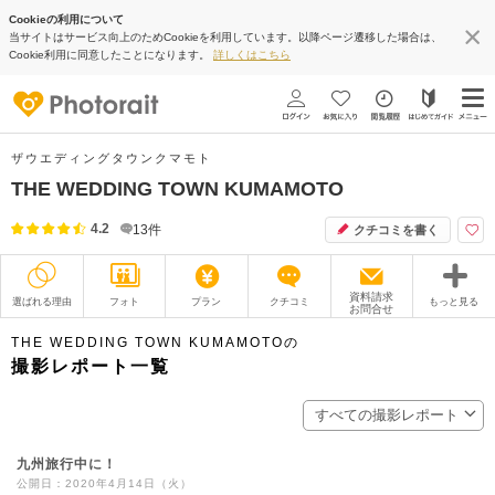
Cookieの利用について
当サイトはサービス向上のためCookieを利用しています。以降ページ遷移した場合は、
Cookie利用に同意したことになります。
詳しくはこちら
ザウエディングタウンクマモト
THE WEDDING TOWN KUMAMOTO
4.2
13
件
クチコミを書く
資料請求
選ばれる理由
フォト
プラン
クチコミ
もっと見る
お問合せ
撮影レポート
フォトグラファー
THE WEDDING TOWN KUMAMOTOの
撮影レポート一覧
衣装
ムービー
すべての撮影レポート
オプション
ブログ
九州旅行中に！
アクセス/TEL
スタジオトップ
公開日：2020年4月14日（火）