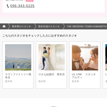
096-343-5225
フォトウエディング/結婚写真のPhotorait ホーム
熊本県のスタジオ
熊本全域のスタジオ
THE WEDDING TOWN KUMAMOTO
こちらのスタジオをチェックした人におすすめのスタジオ
ラヴィファクトリー熊
小さな結婚式 熊本店
LIL LINK スタジオ
L
本店
アルディ
熊本県
熊本県
熊本県