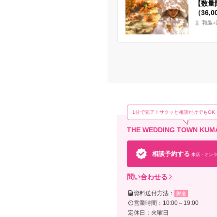
【数量限
（36,
和装+
1分で完了！サクッと相談だけでもOK
THE WEDDING TOWN 
相談予約する
来店・オンラ
問い合わせる
資料送付方法：
郵送
営業時間：10:00～19:00
定休日：火曜日