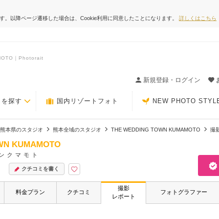
ます。以降ページ遷移した場合は、Cookie利用に同意したことになります。
詳しくはこちら
TO｜Photorait
ィングの決め手が見つかるクチコミサイト-Photorait
新規登録・ログイン
トを探す
国内リゾートフォト
NEW PHOTO STYL
熊本県のスタジオ
熊本全域のスタジオ
THE WEDDING TOWN KUMAMOTO
撮
OWN KUMAMOTO
ンクマモト
クチコミを書く
撮影
料金プラン
クチコミ
フォトグラファー
レポート