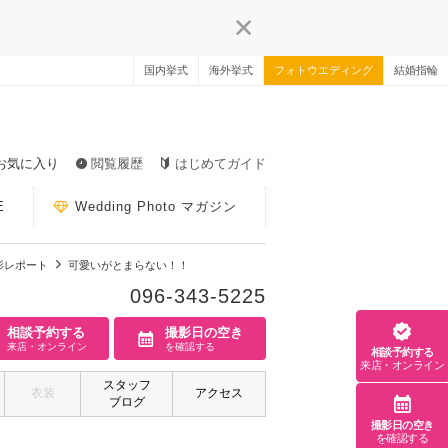
国内挙式
海外挙式
フォトウエディング
結婚指輪
お気に入り
閲覧履歴
はじめてガイド
E
Wedding Photo マガジン
影レポート
可愛いがとまらない！！
096-343-5225
相談予約する
撮影日の空き
来店・オンライン
を確認する
相談予約する
来店・オンライン
スタッフ
衣装
アクセス
ブログ
撮影日の空き
を確認する