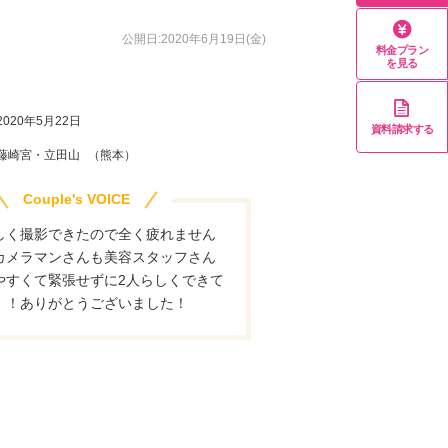
公開日:2020年6月19日(金)
料金プラン
を見る
2020年5月22日
資料請求する
藤崎宮・立田山
（熊本）
Couple's VOICE
しく撮影できたので全く疲れません
カメラマンさんも美容スタッフさん
やすくて緊張せずに2人らしくできて
！！ありがとうございました！