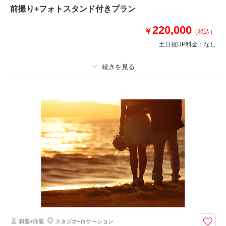
に必要なものすべてが入っているお得なプランです！衣装は新作・ブランド
前撮り+フォトスタンド付きプラン
も選び放題で美容もチェンジし放題だから、安心！スタジオもロケーション
も行き放題で出張費0円！追加料金なしの安心プラン！
220,000
￥
（税込）
土日祝UP料金：
なし
このプランで撮影可能な撮影レポート
撮影日：
2020年7月2日
撮影場所：
白川茶室・八景水谷公園・立田山・白川
プラン詳細
教会
（熊本）
撮影料
新婦衣装4着
新郎衣装3着
着付け
ヘアメイク
小物一式
アルバム 30 P
データ 300 カット
台紙付写真
相談予約する
撮影日の空き
来店・オンライン
を確認する
衣装追加
会食
挙式
家族と撮影
家族用衣装レンタル
ペットと撮影
その他含むもの
撮影DVDデータ・フォトスタンド・クリーニング代・撮影小物・ロケ出張
費
和装+洋装
スタジオ+ロケーション
前撮りに人気のフォトスタンドが付いてくるお得なプラン