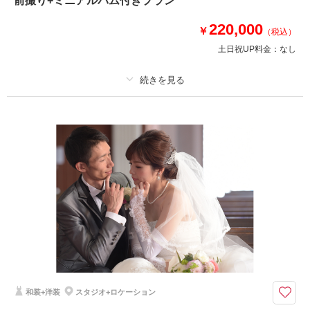
前撮り+ミニアルバム付きプラン
に必要なものすべてが入っているお得なプランです！衣装は新作・ブランド
も選び放題で美容もチェンジし放題だから、安心！スタジオもロケーション
220,000
￥
（税込）
も行き放題で出張費0円！追加料金なしの安心プラン！
土日祝UP料金：
なし
このプランで撮影可能な撮影レポート
撮影日：
2020年11月29日
プラン詳細
撮影場所：
藤崎宮・立田山・阿蘇
（熊本）
撮影料
新婦衣装4着
新郎衣装3着
着付け
ヘアメイク
小物一式
アルバム 30 P
データ 300 カット
台紙付写真
相談予約する
撮影日の空き
衣装追加
会食
挙式
来店・オンライン
を確認する
家族と撮影
家族用衣装レンタル
ペットと撮影
その他含むもの
撮影DVDデータ・ミニアルバム・クリーニング代・撮影小物・ロケ出張費
前撮りに人気のミニアルバムが付いてくるお得なプラン
和装+洋装
スタジオ+ロケーション
アルバム30P・衣装・美容・ロケ出張費・撮影小物・クリーニング代等撮影