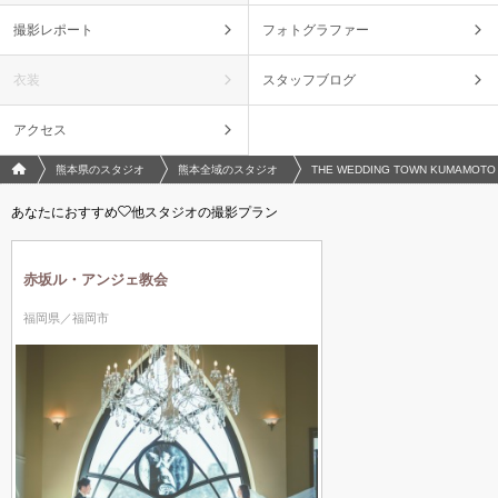
撮影DVDデータ・前撮り着用分クリーニング代・映像・キャンバスボー
撮影レポート
フォトグラファー
ド・当日衣装(クリーニング代別途）・当日スナップ・当日披露宴ヘアメイ
ク・着付け・撮影小物・ロケ出張費
衣装
スタッフブログ
サービスをすべて盛り込んだ最強プラン
アクセス
アルバム40P・衣装・美容・ロケ出張費・撮影小物・クリーニング代等撮影
に必要なものすべてが入っているお得なプランです！さらに、映像＋キャン
フォトウエディング/結婚写真のPhotorait ホーム
熊本県のスタジオ
熊本全域のスタジオ
THE WEDDING TOWN KUMAMOTO
バス＋当日衣装+当日美容+当日スナップ付き。フルサービスで満足度ナン
バーワン！
あなたにおすすめ
他スタジオの撮影プラン
このプランで撮影可能な撮影レポート
赤坂ル・アンジェ教会
撮影日：
2020年5月22日
福岡県／福岡市
撮影場所：
藤崎宮・立田山
（熊本）
相談予約する
撮影日の空き
来店・オンライン
を確認する