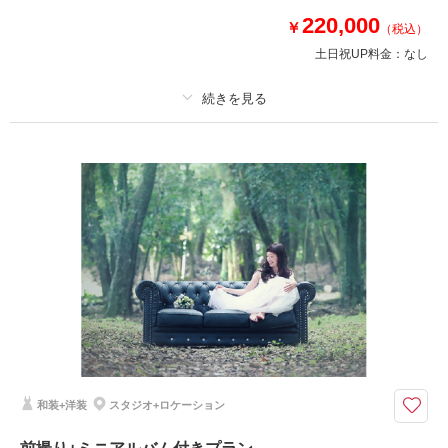
も行き放題で出張費0円！追加料金なしの安心プラン！
220,000
￥
（税込）
土日祝UP料金：
なし
このプランで撮影可能な撮影レポート
撮影日：
2020年5月1日
撮影場所：
水前寺公園・若宮海水浴場
（熊本）
プラン詳細
撮影料
新婦衣装4着
新郎衣装3着
着付け
ヘアメイク
小物一式
アルバム 30 P
データ 300 カット
台紙付写真
相談予約する
撮影日の空き
来店・オンライン
を確認する
衣装追加
会食
挙式
家族と撮影
家族用衣装レンタル
ペットと撮影
その他含むもの
撮影DVDデータ・キャンバスボード・クリーニング代・ロケ出張費・撮影
小物
和装+洋装
スタジオ+ロケーション
前撮りに人気のキャンバスボードが付いてくるお得なプラン
アルバム30P・衣装・美容・ロケ出張費・撮影小物・クリーニング代等撮影