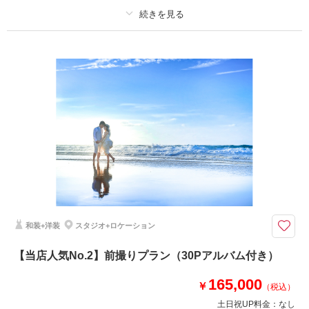
来店・オンライン
を確認する
適用条件：
月曜日限定 5時間撮影
プラン詳細
撮影料
新婦衣装2着
新郎衣装2着
着付け
ヘアメイク
小物一式
アルバム 10 P
データ 100 カット
台紙付写真
衣装追加
会食
挙式
家族と撮影
家族用衣装レンタル
ペットと撮影
その他含むもの
撮影DVDデータ・ロケ出張費・撮影小物
和装も洋装も着れて、価格を抑えられるプラン
和装+洋装
スタジオ+ロケーション
価格を抑えたいが洋装も和装も着て撮影したい！その声に答えるプランが前
【当店人気No.2】前撮りプラン（30Pアルバム付き）
撮りミニとして登場！お二人の思いが形になるオススメプラン！さらに、ア
ルバム10Pとデータの両方がついて132000円ととてもお得。
165,000
※場所により別途使用料・駐車場代が発生する可能性有り。
￥
（税込）
土日祝UP料金：
なし