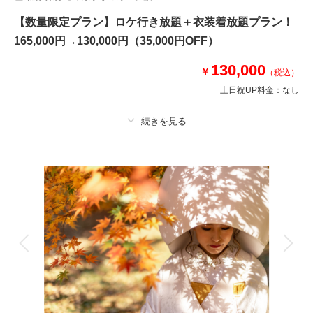
【数量限定プラン】ロケ行き放題＋衣装着放題プラン！
165,000円→130,000円（35,000円OFF）
130,000
￥
（税込）
土日祝UP料金：
なし
適用条件：
先着100組様限定！
プラン詳細
撮影料
新婦衣装4着
新郎衣装3着
着付け
ヘアメイク
小物一式
アルバム
データ 400 カット
台紙付写真
衣装追加
会食
挙式
家族と撮影
家族用衣装レンタル
ペットと撮影
その他含むもの
ブーケ・撮影小物・ロケ出張費