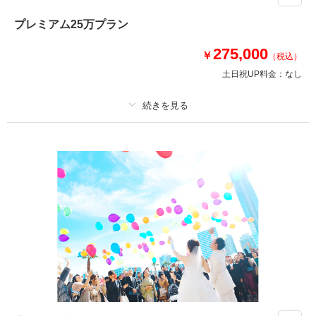
アルバム30P・衣装・美容・ロケ出張費・撮影小物・クリーニング代等撮影
プレミアム25万プラン
に必要なものすべてが入っているお得なプランです！衣装は新作・ブランド
も選び放題で美容もチェンジし放題だから、安心！スタジオもロケーション
275,000
￥
（税込）
も行き放題で出張費0円！追加料金なしの安心プラン！
土日祝UP料金：
なし
相談予約する
撮影日の空き
来店・オンライン
を確認する
プラン詳細
撮影料
新婦衣装4着
新郎衣装3着
着付け
ヘアメイク
小物一式
アルバム 30 P
データ 400 カット
台紙付写真
衣装追加
会食
挙式
家族と撮影
家族用衣装レンタル
ペットと撮影
その他含むもの
撮影DVDデータ・映像・キャンバスボード・前撮り着用分クリーニング
代・当日衣装(クリーニング代別途）・撮影小物・ロケ出張費