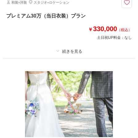
和装+洋装
スタジオ+ロケーション
前撮りに結婚式で使える人気アイテム満載！！
アルバム30P・衣装・美容・ロケ出張費・撮影小物・クリーニング代等撮影
プレミアム30万（当日衣装）プラン
に必要なものすべてが入っているお得なプランです！衣装は新作・ブランド
も選び放題で美容もチェンジし放題だから、安心！スタジオもロケーション
330,000
￥
（税込）
も行き放題で出張費0円！追加料金なしの安心プラン！
土日祝UP料金：
なし
相談予約する
撮影日の空き
来店・オンライン
を確認する
プラン詳細
撮影料
新婦衣装4着
新郎衣装3着
着付け
ヘアメイク
小物一式
アルバム 40 P
データ 400 カット
台紙付写真
衣装追加
会食
挙式
家族と撮影
家族用衣装レンタル
ペットと撮影
その他含むもの
撮影DVDデータ・前撮り着用分クリーニング代・当日衣装(クリーニング代
別途)・当日スナップ・撮影小物・ロケ出張費