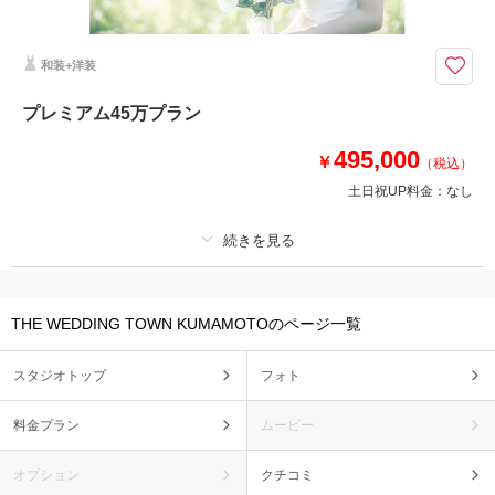
撮影DVDデータ・前撮り着用分クリーニング代・映像・キャンバスボー
ド・当日衣装(クリーニング代別途）・当日スナップ・撮影小物・ロケ出張
費
和装+洋装
前撮りも結婚式も充実したい
プレミアム45万プラン
アルバム40P・衣装・美容・ロケ出張費・撮影小物・クリーニング代等撮影
に必要なものすべてが入っているお得なプランです。さらに、映像＋キャン
495,000
￥
（税込）
バス＋当日衣装＋当日カメラマン付き。前撮りも結婚式もコストを大幅カッ
ト
土日祝UP料金：
なし
相談予約する
撮影日の空き
来店・オンライン
を確認する
プラン詳細
THE WEDDING TOWN KUMAMOTOのページ一覧
撮影料
新婦衣装4着
新郎衣装3着
着付け
ヘアメイク
小物一式
スタジオトップ
フォト
アルバム 40 P
データ 400 カット
台紙付写真
衣装追加
会食
挙式
料金プラン
ムービー
家族と撮影
家族用衣装レンタル
ペットと撮影
オプション
クチコミ
その他含むもの