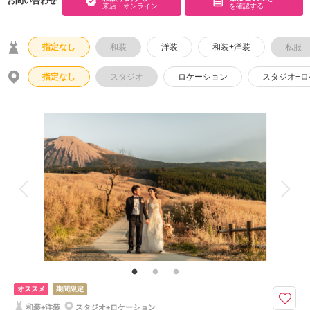
お問い合わせ
来店・オンライン
を確認する
指定なし
和装
洋装
和装+洋装
私服
指定なし
スタジオ
ロケーション
スタジオ+
オススメ
期間限定
和装+洋装
スタジオ+ロケーション