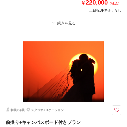
220,000
￥
（税込）
このプランで撮影可能な撮影レポート
土日祝UP料金：
なし
撮影日：
2020年3月11日
撮影場所：
シャワー通り・スタジオ・若宮海水浴場
（熊本）
プラン詳細
撮影料
新婦衣装4着
新郎衣装3着
着付け
ヘアメイク
小物一式
相談予約する
撮影日の空き
来店・オンライン
を確認する
アルバム 30 P
データ 300 カット
台紙付写真
衣装追加
会食
挙式
家族と撮影
家族用衣装レンタル
ペットと撮影
その他含むもの
撮影DVDデータ・映像・クリーニング代・撮影小物・ロケ出張費
前撮りに人気の映像が付いてくるお得なプラン
和装+洋装
スタジオ+ロケーション
アルバム30P・衣装・美容・ロケ出張費・撮影小物・クリーニング代等撮影
に必要なものすべてが入っているお得なプランです！衣装は新作・ブランド
前撮り+キャンバスボード付きプラン
も選び放題で美容もチェンジし放題だから、安心！スタジオもロケーション