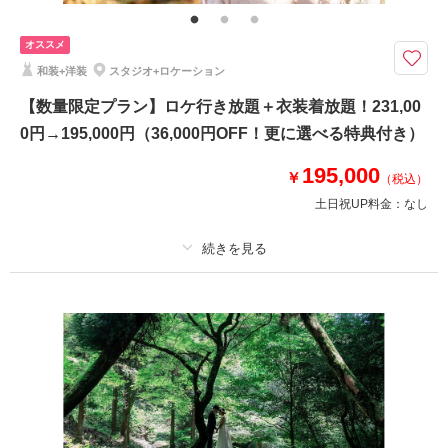
【スペシャルキャンペーン実施中】人気プランがさらにお得に！
オススメ
・新作、ブランド衣装が選び放題！
和装+洋装
スタジオ+ロケーション
・ヘアメイクチェンジ追加料金なし！
・ロケ出張費無料！（平均4ヶ所での撮影）
【数量限定プラン】ロケ行き放題＋衣装着放題！231,00
追加料金一切なしのとってもお得なプランになっています！
0円→195,000円（36,000円OFF！更に選べる特典付き）
まずはお気軽にご連絡ください♪
195,000
￥
（税込）
相談予約する
撮影日の空き
土日祝UP料金：
なし
来店・オンライン
を確認する
プラン詳細
撮影料
新婦衣装4着
新郎衣装3着
着付け
ヘアメイク
小物一式
アルバム
データ 400 カット
台紙付写真
衣装追加
会食
挙式
家族と撮影
家族用衣装レンタル
ペットと撮影