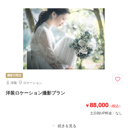
プラン詳細
撮影料
新婦衣装4着
新郎衣装3着
着付け
ヘアメイク
小物一式
アルバム 30 P
データ 400 カット
台紙付写真
衣装追加
会食
挙式
家族と撮影
家族用衣装レンタル
ペットと撮影
その他含むもの
ブーケ・撮影小物・ロケ出張費・クリーニング代・選べる特典
初回ご来店&ご成約で20,000円OFF！+50,000円相当の特典付き！
撮影日限定
アルバム30P・衣装・美容・ロケ出張費・撮影小物・クリーニング代等撮影
洋装
ロケーション
に必要なものすべてが入っているお得なプランです！衣装は新作・ブランド
も選び放題で美容もチェンジし放題だから、安心！スタジオもロケーション
洋装ロケーション撮影プラン
も行き放題で出張費0円！追加料金なしの安心プラン！
88,000
￥
（税込）
土日祝UP料金：
なし
相談予約する
撮影日の空き
来店・オンライン
を確認する