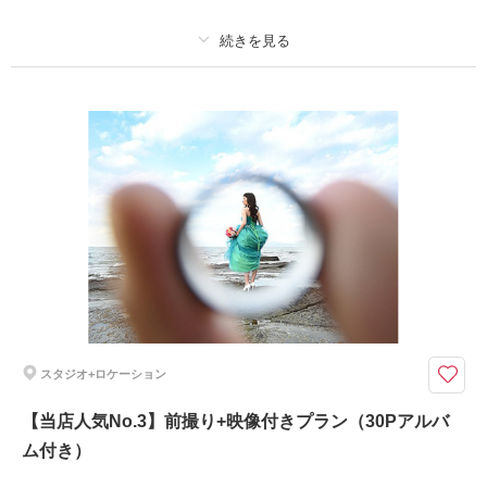
相談予約する
撮影日の空き
来店・オンライン
を確認する
プラン詳細
撮影料
新婦衣装4着
新郎衣装3着
着付け
ヘアメイク
小物一式
アルバム 30 P
データ 300 カット
台紙付写真
衣装追加
会食
挙式
家族と撮影
家族用衣装レンタル
ペットと撮影
その他含むもの
撮影DVDデータ・撮影小物・ロケ出張費
前撮りプラン｜撮影データ・アルバム30P・衣装選び放題・ロケ行き放題
スタジオ+ロケーション
30ページアルバムに衣装、美容、ロケ出張費、撮影に必要な小物全てが入
っているお得なプランです！また、衣装は新作、ブランドも着放題で美容も
【当店人気No.3】前撮り+映像付きプラン（30Pアルバ
チェンジし放題だから安心！ロケ撮影も行き放題で出張費0円！※場所によ
ム付き）
り別途使用料・駐車場代が発生する可能性有り。