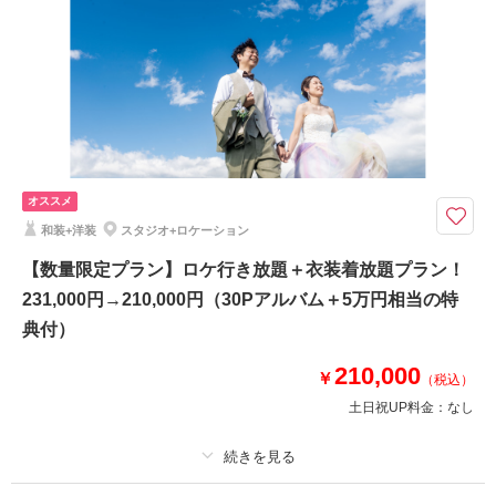
アルバム 30 P
データ 400 カット
台紙付写真
衣装追加
会食
挙式
家族と撮影
家族用衣装レンタル
ペットと撮影
その他含むもの
ブーケ・撮影小物・ロケ出張費
初回ご来店&ご成約で20,000円OFF！+50,000円相当の特典付き！
オススメ
アルバム30P・衣装・美容・ロケ出張費・撮影小物等撮影に必要なものすべ
和装+洋装
スタジオ+ロケーション
てが入っているお得なプランです！衣装は新作・ブランドも選び放題で美容
もチェンジし放題だから、安心！スタジオもロケーションも行き放題で出張
【数量限定プラン】ロケ行き放題＋衣装着放題プラン！
費0円！追加料金なしの安心プラン！
231,000円→210,000円（30Pアルバム＋5万円相当の特
典付）
相談予約する
撮影日の空き
210,000
来店・オンライン
を確認する
￥
（税込）
土日祝UP料金：
なし