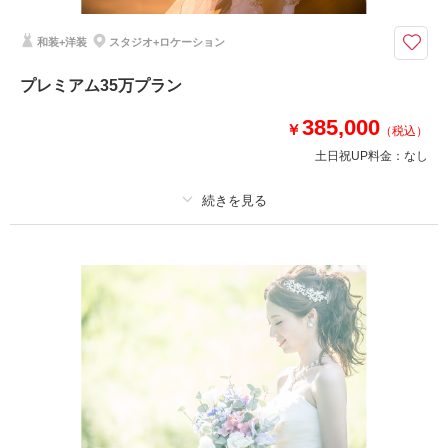
ド・当日スナップ・撮影小物・ロケ出張費
和装+洋装
スタジオ+ロケーション
映像とキャンバスボード更に当日スナップ付きプラン
アルバム40P・衣装・美容・ロケ出張費・撮影小物・クリーニング代等撮影
プレミアム35万プラン
に必要なものすべてが入っているお得なプランです！さらに、映像＋キャン
バスボード＋当日カメラマン付き
385,000
￥
（税込）
人気のアイテムが付いて、アルバムもボリューム満点！
土日祝UP料金：
なし
相談予約する
撮影日の空き
来店・オンライン
を確認する
プラン詳細
撮影料
新婦衣装4着
新郎衣装3着
着付け
ヘアメイク
小物一式
アルバム 40 P
データ 400 カット
台紙付写真
衣装追加
会食
挙式
家族と撮影
家族用衣装レンタル
ペットと撮影
その他含むもの