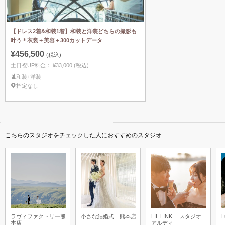
【ドレス2着&和装1着】和装と洋装どちらの撮影も
叶う＊衣裳＋美容＋300カットデータ
¥456,500
(税込)
土日祝UP料金：
¥33,000
(税込)
和装+洋装
指定なし
こちらのスタジオをチェックした人におすすめのスタジオ
ラヴィファクトリー熊
小さな結婚式 熊本店
LIL LINK スタジオ
L
本店
アルディ