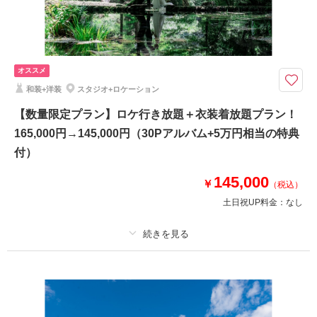
その他含むもの
ブーケ・撮影小物・ロケ出張費・クリーニング代・選べる特典
【スペシャルキャンペーン実施中】人気プランがさらにお得に！
オススメ
・新作、ブランド衣装が選び放題！
和装+洋装
スタジオ+ロケーション
・ヘアセットチェンジ料金無料！
・ロケ出張費無料！（平均4ヶ所での撮影）
【数量限定プラン】ロケ行き放題＋衣装着放題プラン！
・更に選べる特典も付いてくる！
165,000円→145,000円（30Pアルバム+5万円相当の特典
付）
追加料金一切なしのとってもお得なプランになっています！
まずはお気軽にご連絡ください♪
145,000
￥
（税込）
土日祝UP料金：
なし
相談予約する
撮影日の空き
来店・オンライン
を確認する
プラン詳細
撮影料
新婦衣装4着
新郎衣装3着
着付け
ヘアメイク
小物一式