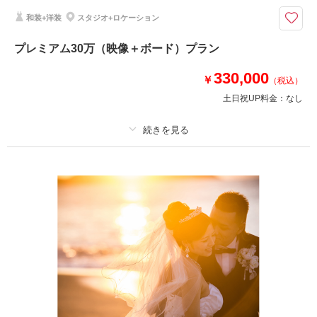
和装+洋装
スタジオ+ロケーション
当日衣装やスナップ撮影がついたプラン
アルバム40P・衣装・美容・ロケ出張費・撮影小物・クリーニング代等撮影
プレミアム30万（映像＋ボード）プラン
に必要なものすべてが入っているお得なプランです！さらに、前撮り＋披露
宴当日衣装＋当日カメラマン付き。
330,000
￥
（税込）
土日祝UP料金：
なし
相談予約する
撮影日の空き
来店・オンライン
を確認する
プラン詳細
撮影料
新婦衣装4着
新郎衣装3着
着付け
ヘアメイク
小物一式
アルバム 40 P
データ 400 カット
台紙付写真
衣装追加
会食
挙式
家族と撮影
家族用衣装レンタル
ペットと撮影
その他含むもの
撮影DVDデータ・前撮り着用分クリーニング代・映像・キャンバスボー