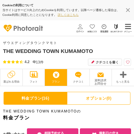
Cookieの利用について
当サイトはサービス向上のためCookieを利用しています。以降ページ遷移した場合は、
Cookie利用に同意したことになります。
詳しくはこちら
ザウエディングタウンクマモト
THE WEDDING TOWN KUMAMOTO
4.2
13
件
クチコミを書く
資料請求
選ばれる理由
フォト
プラン
クチコミ
もっと見る
お問合せ
撮影レポート
フォトグラファー
料金プラン(16)
オプション(0)
衣装
ムービー
THE WEDDING TOWN KUMAMOTOの
オプション
ブログ
料金プラン
アクセス/TEL
スタジオトップ
相談予約する
撮影日の空き