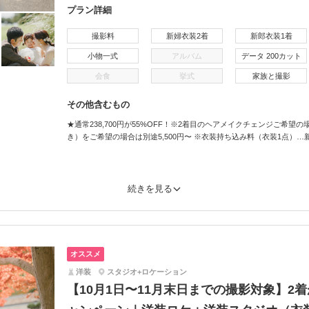
プラン詳細
撮影料
新婦衣装2着
新郎衣装1着
小物一式
アルバム
データ 200カット
会食
挙式
家族と撮影
その他含むもの
★通常238,700円が55%OFF！※2着目のヘアメイクチェンジご希望の場
き）をご希望の場合は別途5,500円〜 ※衣装持ち込み料（衣装1点）…新婦3
続きを見る
オススメ
洋装
スタジオ+ロケーション
【10月1日〜11月末日までの撮影対象】2