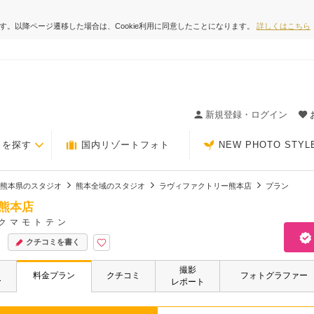
ます。以降ページ遷移した場合は、Cookie利用に同意したことになります。
詳しくはこちら
ィングの決め手が見つかるクチコミサイト-Photorait
新規登録・ログイン
トを探す
国内リゾートフォト
NEW PHOTO STYL
熊本県のスタジオ
熊本全域のスタジオ
ラヴィファクトリー熊本店
プラン
熊本店
クマモトテン
クチコミを書く
撮影
・
料金プラン
クチコミ
フォトグラファー
ー
レポート