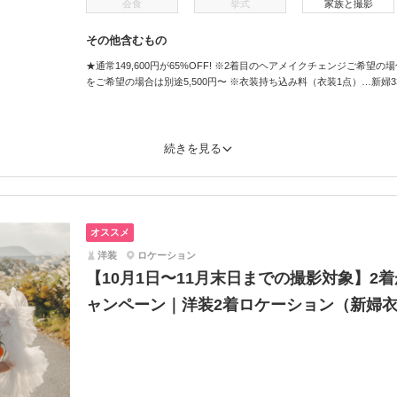
会食
挙式
家族と撮影
その他含むもの
★通常149,600円が65%OFF! ※2着目のヘアメイクチェンジご希望の
をご希望の場合は別途5,500円〜 ※衣装持ち込み料（衣装1点）…新婦33,0
続きを見る
オススメ
洋装
ロケーション
【10月1日〜11月末日までの撮影対象】2
ャンペーン｜洋装2着ロケーション（新婦衣