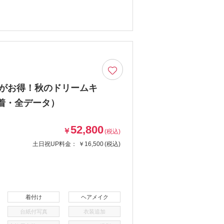
着がお得！秋のドリームキ
着・全データ）
52,800
￥
(税込)
土日祝UP料金：
￥16,500
(税込)
着付け
ヘアメイク
台紙付写真
衣装追加