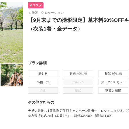
オススメ
洋装
ロケーション
【9月末までの撮影限定】基本料50%OFF
（衣装1着・全データ）
プラン詳細
撮影料
新婦衣装1着
新郎衣装1着
小物一式
アルバム
データ 100カット
会食
挙式
家族と撮影
その他含むもの
★早い者勝ち！期間限定半額キャンペーン開催中！ロケ＋スタジオ、
※衣装持ち込み料（衣装1点）…新婦¥33,000、新郎¥11,000