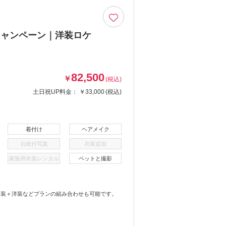
キャンペーン｜洋装ロケ
82,500
￥
(税込)
土日祝UP料金：
￥33,000
(税込)
着付け
ヘアメイク
台紙付写真
衣装追加
家族用衣装レンタル
ペットと撮影
和装＋洋装などプランの組み合わせも可能です。