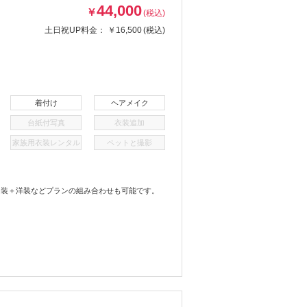
44,000
￥
(税込)
土日祝UP料金：
￥16,500
(税込)
着付け
ヘアメイク
台紙付写真
衣装追加
家族用衣装レンタル
ペットと撮影
和装＋洋装などプランの組み合わせも可能です。