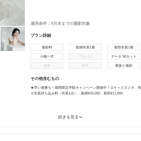
適用条件：
9月末までの撮影対象
プラン詳細
撮影料
新婦衣装1着
新郎衣装1着
小物一式
アルバム
データ 50カット
会食
挙式
家族と撮影
その他含むもの
★早い者勝ち！期間限定半額キャンペーン開催中！ロケ＋スタジオ、
※衣装持ち込み料（衣装1点）…新婦¥33,000、新郎¥11,000
続きを見る