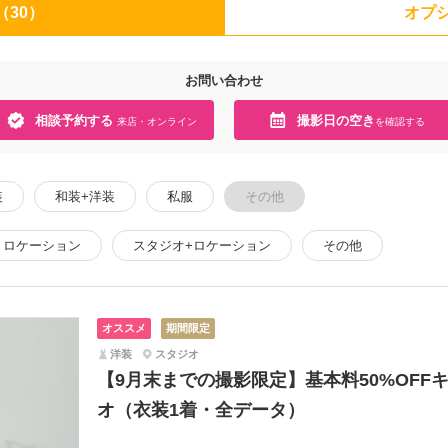
（30）
オプシ
お問い合わせ
相談予約する
撮影日の空き
来店・オンライン
を確認する
装
和装+洋装
私服
その他
ロケーション
スタジオ+ロケーション
その他
オススメ
期間限定
洋装
スタジオ
【9月末までの撮影限定】基本料50%OFF
オ（衣装1着・全データ）