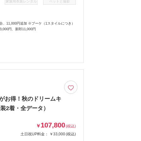
家族用衣装レンタル
ペットと撮影
場合、11,000円追加 ※ブーケ（1スタイルにつき）
00円、新郎11,000円
着がお得！秋のドリームキ
装2着・全データ）
107,800
￥
(税込)
土日祝UP料金：
￥33,000
(税込)