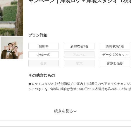
ャンペーン｜洋装ロケ＋洋装スタジオ（衣
プラン詳細
撮影料
新婦衣装2着
新郎衣装1着
小物一式
アルバム
データ 100カット
会食
挙式
家族と撮影
その他含むもの
★ロケ＋スタジオを特別価格でご案内！※2着目のヘアメイクチェンジご希
ルにつき）をご希望の場合は別途5,500円〜 ※衣装持ち込み料（衣装1点）…
続きを見る