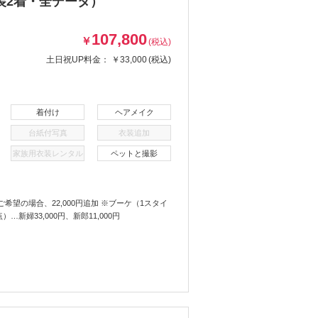
装2着・全データ）
107,800
￥
(税込)
土日祝UP料金：
￥33,000
(税込)
着付け
ヘアメイク
台紙付写真
衣装追加
家族用衣装レンタル
ペットと撮影
望の場合、22,000円追加 ※ブーケ（1スタイ
新婦33,000円、新郎11,000円