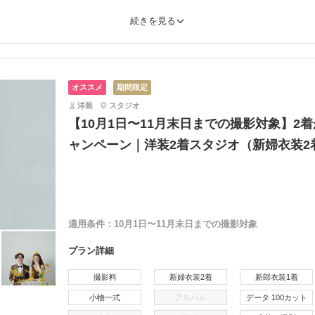
続きを見る
オススメ
期間限定
洋装
スタジオ
【10月1日〜11月末日までの撮影対象】2
ャンペーン｜洋装2着スタジオ（新婦衣装2
適用条件：
10月1日〜11月末日までの撮影対象
プラン詳細
撮影料
新婦衣装2着
新郎衣装1着
小物一式
アルバム
データ 100カット