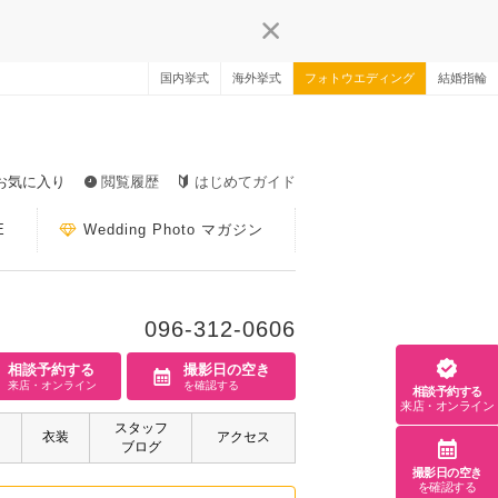
国内挙式
海外挙式
フォトウエディング
結婚指輪
お気に入り
閲覧履歴
はじめてガイド
E
Wedding Photo マガジン
096-312-0606
相談予約する
撮影日の空き
来店・オンライン
を確認する
相談予約する
来店・オンライン
スタッフ
衣装
アクセス
ブログ
撮影日の空き
を確認する