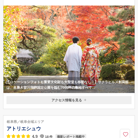
【ロケーションフォトも重要文化財も大聖堂も移動なし！】サクラヒルズ創寫舘
は、名勝木曽川飛騨国定公園を臨む7000坪の敷地すべて…
アクセス情報を見る
〒509-0123
岐阜県各務原市鵜沼宝積寺町3-82-2
JR鵜沼駅・名鉄新鵜沼駅より車で5分
岐阜県／岐阜全域エリア
058-379-0500
アトリエシュウ
4.9
18
件
撮影レポート掲載中