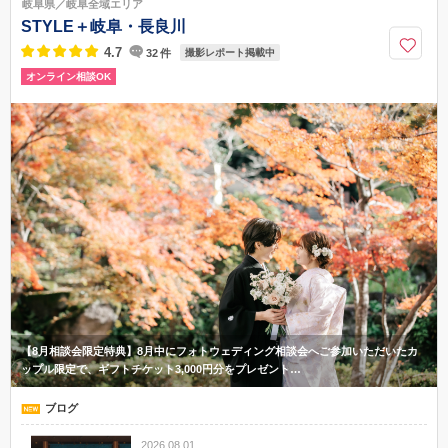
岐阜県／岐阜全域エリア
0572-21-1551
STYLE＋岐阜・長良川
4.7
32
件
撮影レポート掲載中
オンライン相談OK
【8月相談会限定特典】8月中にフォトウェディング相談会へご参加いただいたカ
ップル限定で、ギフトチケット3,000円分をプレゼント…
ブログ
2026.08.01