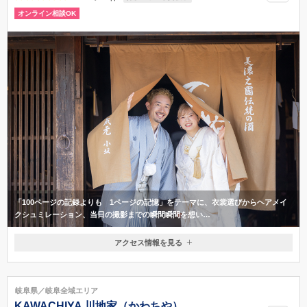
オンライン相談OK
「100ページの記録よりも 1ページの記憶」をテーマに、衣裳選びからヘアメイ
クシュミレーション、当日の撮影までの瞬間瞬間を想い…
アクセス情報を見る
〒505-0031
岐阜県美濃加茂市新池町1-9-18
JR美濃太田駅北口から車で5分
岐阜県／岐阜全域エリア
057-460-5574
KAWACHIYA 川地家（かわちや）