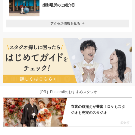
撮影場所のご紹介②
アクセス情報を見る
〒500-8175
岐阜県岐阜市長住町9-11 TANAKAビル4F ※お打合せは専属のドレスサロ
ン、フォーシス岐阜メゾンにて行います。お間違いのないよう、お気を付
けてお越しくださいませ。
・岐阜駅（JR）「北口」より徒歩約15分 ・名鉄岐阜駅（名鉄本線）よ
り車で約5分
058-252-3126
［PR］Photoraitのおすすめスタジオ
衣裳の取揃えが豊富！ロケもスタ
ジオも充実のスタジオ
愛知県