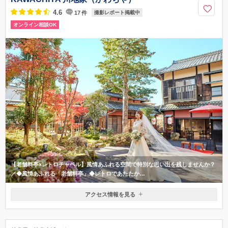
4.6
17
件
撮影レポート掲載中
オンライン相談OK
【老舗料亭×レトロチャペル】風情あふれる空間で特別な思い出を残しませんか？
／◆風情あふれる「老舗料亭」◆レトロであたたか…
アクセス情報を見る
〒507-0848
岐阜県多治見市日ノ出町2-34
JR多治見駅より車で10分 多治見市役所すぐ 無料駐車場40台完備