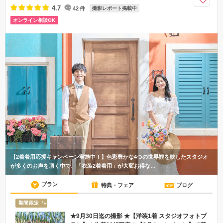
4.7
42
件
撮影レポート掲載中
オンライン相談OK
【2着着用応援キャンペーン実施中！】色彩豊かな4つの世界観を映したスタジオ
が多くのお声を頂く中で、「衣装2着着用」が大変お得な…
プラン
特典・フェア
ブログ
期間限定
★9月30日迄の撮影 ★【洋装1着 スタジオフォトプ