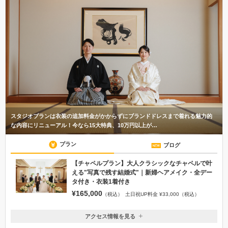
スタジオプランは衣装の追加料金がかからずにブランドドレスまで着れる魅力的
な内容にリニューアル！今なら15大特典、10万円以上が…
プラン
ブログ
【チャペルプラン】大人クラシックなチャペルで叶
える"写真で残す結婚式"｜新婦ヘアメイク・全デー
タ付き・衣装1着付き
¥165,000
（税込）
土日祝UP料金 ¥33,000（税込）
アクセス情報を見る
〒277-0842