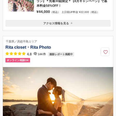
ラン】＊先着30組限定＊【8月キャンペーン】で基
本料金58%OFF！
¥44,000
（税込）
土日祝UP料金 ¥22,000（税込）
アクセス情報を見る
〒260-0024
千葉県千葉市中央区中央港1丁目22番7号 2階
千葉みなと駅 徒歩5分
千葉県／房総半島エリア
0120-255-410
Rita closet・Rita Photo
4.8
144
件
撮影レポート掲載中
オンライン相談OK