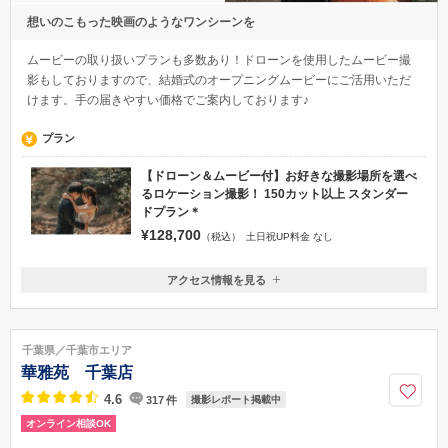
想いのこもった映画のようなワンシーンを
ムービーの取り扱いプランも多数あり！ドローンを使用したムービー撮
影もしておりますので、結婚式のオープニングムービーにご活用いただ
けます。手の届きやすい価格でご案内しております♪
プラン
【ドローン＆ムービー付】お好きな撮影場所を選べ
るロケーション撮影！ 150カット以上 スタンダー
ドプラン＊
¥128,700
（税込）
土日祝UP料金 なし
アクセス情報を見る
〒270-0021
千葉県松戸市小金原8丁目13-31 オメガフォー102
新松戸駅
千葉県／千葉市エリア
047-718-7190
華雅苑 千葉店
4.6
317
件
撮影レポート掲載中
オンライン相談OK