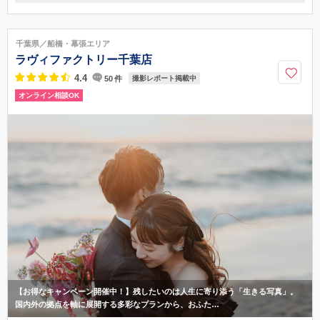
〒273-0013
千葉県船橋市若松2丁目2番1号 ららテラスTOKYO-BAY 2階
JR 「南船橋駅」から徒歩1分
千葉県／船橋・幕張エリア
047-407-1367
ラヴィファクトリー千葉店
4.4
50
件
撮影レポート掲載中
オンライン相談OK
【お得なキャンペーン開催中！】残したいのは人生に寄り添う「生きる写真」。
国内外の拠点を軸に展開する多彩なプランから、おふた…