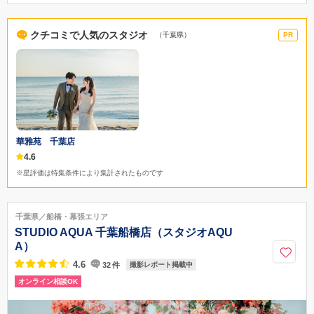
千葉県柏市末広町14-1 ザ・クレストホテル柏2階
JR・東武鉄道 柏駅西口から徒歩2分
クチコミで人気のスタジオ
（千葉県）
PR
04-7157-0328
華雅苑 千葉店
4.6
※星評価は特集条件により集計されたものです
千葉県／船橋・幕張エリア
STUDIO AQUA 千葉船橋店（スタジオAQU
A）
4.6
32
件
撮影レポート掲載中
オンライン相談OK