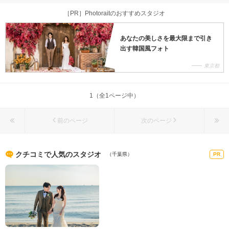
JR佐倉駅から徒歩3分
［PR］Photoraitのおすすめスタジオ
あなたの美しさを最大限まで引き
出す韓国風フォト
東京都
1（全1ページ中）
前のページ
次のページ
クチコミで人気のスタジオ
（千葉県）
PR