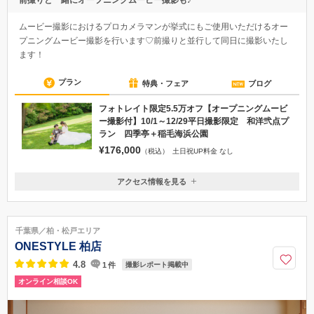
前撮りと一緒にオープニングムービー撮影も♪
ムービー撮影におけるプロカメラマンが挙式にもご使用いただけるオー
プニングムービー撮影を行います♡前撮りと並行して同日に撮影いたし
ます！
プラン
特典・フェア
ブログ
フォトレイト限定5.5万オフ【オープニングムービ
ー撮影付】10/1～12/29平日撮影限定 和洋弐点プ
ラン 四季亭＋稲毛海浜公園
¥176,000
（税込）
土日祝UP料金 なし
アクセス情報を見る
〒260-0033
千葉県千葉市中央区春日2-25-16 福岡ビル3階
JR総武線各駅停車西千葉駅徒歩1分
千葉県／柏・松戸エリア
043-306-1170
ONESTYLE 柏店
4.8
1
件
撮影レポート掲載中
オンライン相談OK