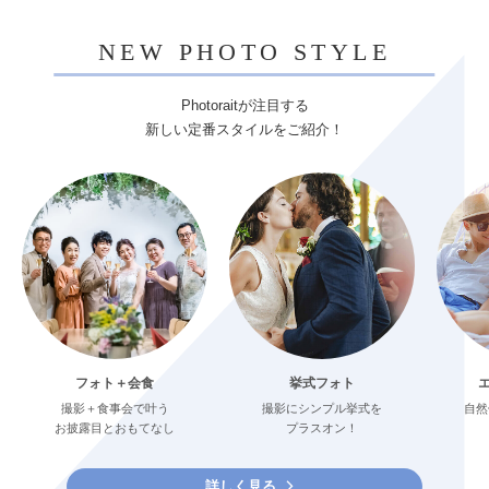
NEW PHOTO STYLE
Photoraitが注目する
新しい定番スタイルをご紹介！
フォト＋会食
挙式フォト
撮影＋食事会で叶う
撮影にシンプル挙式を
自然
お披露目とおもてなし
プラスオン！
詳しく見る