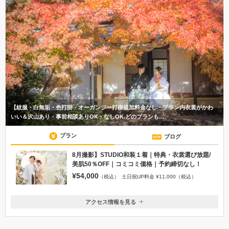
【紋服・白無垢・色打掛・オーガンジー打掛追加料金なし・プラン内衣裳がかわ
いい＆沢山あり・事前相談ありOK・なしOK.どのプランも…
プラン
ブログ
8月撮影】STUDIO和装１着｜特典・衣裳選び放題/
美肌50％OFF｜コミコミ価格｜予約締切なし！
¥54,000
（税込）
土日祝UP料金 ¥11,000（税込）
アクセス情報を見る
〒285-0817
千葉県佐倉市大崎台1-4-5コートヤード101