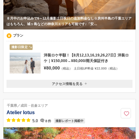
８月中のお申込みで9～12月撮影土日祝日の追加料金なし☆房州半島の千葉エリア
はもちろん、城ヶ島などの神奈川エリアも可能です♪「安…
プラン
撮影日限定
洋装ロケ半額！【8月12,13,16,19,26,27日】洋装ロ
ケ｜¥150,000→¥80,000/雨天保証付き
¥80,000
（税込）
土日祝UP料金 ¥22,000（税込）
アクセス情報を見る
〒290-0038
千葉県市原市五井西3-13-12
駐車場がございますので、お車でのご来店をおすすめしております。(J
千葉県／成田・佐倉エリア
R五井駅から徒歩25分)
Atelier lotus
0436-37-2615
5.0
8
件
撮影レポート掲載中