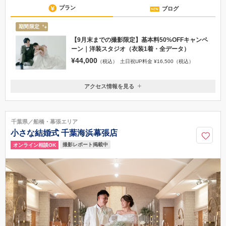
プラン
ブログ
期間限定
【9月末までの撮影限定】基本料50%OFFキャンペ
ーン｜洋装スタジオ（衣装1着・全データ）
¥44,000
（税込）
土日祝UP料金 ¥16,500（税込）
アクセス情報を見る
〒261-7102
千葉県千葉市美浜区中瀬2-6-1 WBGマリブイースト2F
JR京葉線「海浜幕張駅」南口より徒歩2分
千葉県／船橋・幕張エリア
043-350-0701
小さな結婚式 千葉海浜幕張店
撮影レポート掲載中
オンライン相談OK