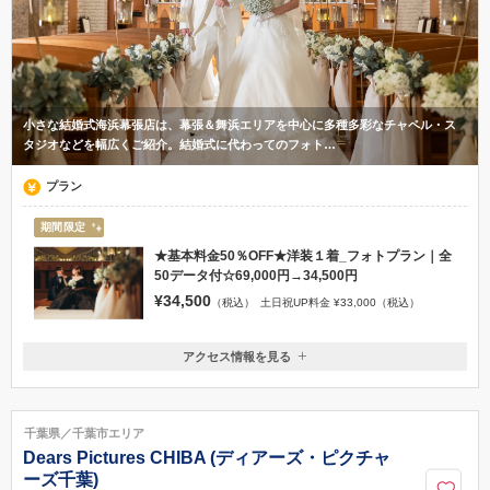
小さな結婚式海浜幕張店は、幕張＆舞浜エリアを中心に多種多彩なチャペル・ス
タジオなどを幅広くご紹介。結婚式に代わってのフォト…
プラン
期間限定
★基本料金50％OFF★洋装１着_フォトプラン｜全
50データ付☆69,000円→34,500円
¥34,500
（税込）
土日祝UP料金 ¥33,000（税込）
アクセス情報を見る
〒261-0023
千葉県千葉市美浜区中瀬2-6-1WBGマリブイースト2階
JR京葉線「海浜幕張」駅徒歩約2分
千葉県／千葉市エリア
0120-945-906
Dears Pictures CHIBA (ディアーズ・ピクチャ
ーズ千葉)