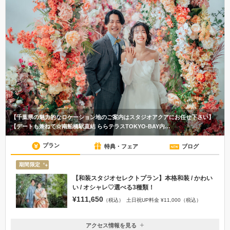
【千葉県の魅力的なロケーション地のご案内はスタジオアクアにお任せ下さい】
【デートも兼ねて☆南船橋駅直結 ららテラスTOKYO-BAY内…
プラン
特典・フェア
ブログ
期間限定
【和装スタジオセレクトプラン】本格和装 / かわい
い / オシャレ♡選べる3種類！
¥111,650
（税込）
土日祝UP料金 ¥11,000（税込）
アクセス情報を見る