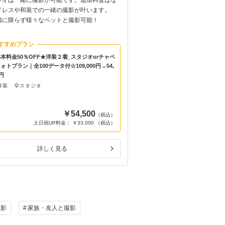
ドレスや和装での一緒の撮影が叶います。
家顔合わせを兼ねてのお食
猫に限らず様々なペットと撮影可能！
によってご案内いたします
すすめプラン
おすすめプラン
会食付プラン
本料金50％OFF★洋装２着_スタジオorチャペ
ォトプラン｜全100データ付☆109,000円→54,
【チャペルフォト＋６名様
0円
プレゼント＆フォト全データ
洋装
スタジオ
洋装
スタジオ
￥54,500
（税込）
土日祝UP料金： ￥33,000 （税込）
土日祝UP料金
詳しく見る
詳しく
撮影
家族・友人と撮影