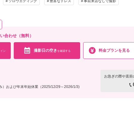
ソロウエディング
豊富なドレス
事前来店なしで撮影
問い合わせ（無料）
撮影日の空き
料金プランを見る
イン
を確認する
お急ぎの際や直前
び年末年始休業（2025/12/29～2026/1/3)