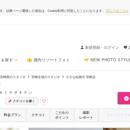
ます。以降ページ遷移した場合は、Cookie利用に同意したことになります。
詳しくはこちら
ィングの決め手が見つかるクチコミサイト-Photorait
新規登録・ログイン
トを探す
国内リゾートフォト
NEW PHOTO STYL
宮崎県のスタジオ
宮崎全域のスタジオ
小さな結婚式 宮崎店
店
キミヤザキテン
クチコミを書く
こだわり
撮影
料金プラン
クチコミ
フォトグラフ
ポイント
レポート