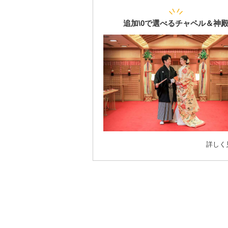
追加\0で選べるチャペル＆神
詳しく