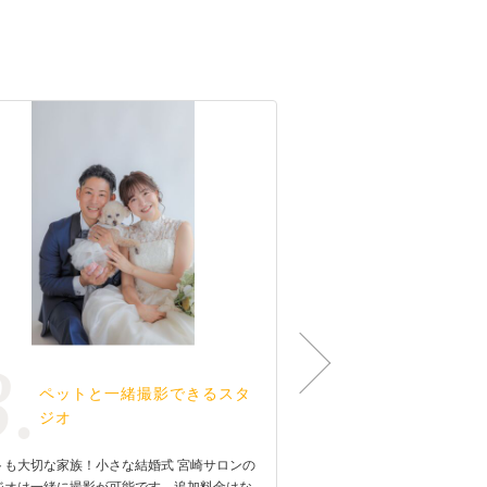
3.
4.
ペットと一緒撮影できるスタ
〈撮る×祝
ジオ
すフォト会
トも大切な家族！小さな結婚式 宮崎サロンの
フォトウェディングの後、
ジオは一緒に撮影が可能です。追加料金はな
お食事も可能。家族がせっ