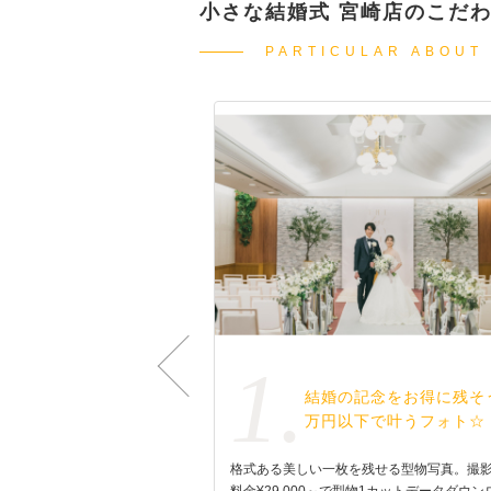
小さな結婚式 宮崎店のこだ
PARTICULAR ABOUT
1.
事前来館不要！スマホ
結婚の記念をお得に残そ
で完結！和装フォト！
万円以下で叶うフォト☆
ングは当社専用サイトによ
格式ある美しい一枚を残せる型物写真。撮
・タブレットで会場選びから
料金¥29,000～で型物1カットデータダウン