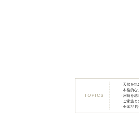
・天候を気
・本格的な
TOPICS
・宮崎を感
・ご家族と
・全国25