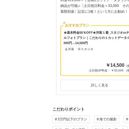
完結ができ事前来館が不要で
納品が可能♫〔土日祝日料金＋33,000 そ
伴い撮影期間も最短2週間でご
着類別途〕記念に1枚！という方にお勧め！
す。
おすすめプラン
シブプラン★和装１着_スタジ
★基本料金50％OFF★洋装１着_スタジオor
データ付☆衣装追加料金なし
ルフォトプラン｜こだわりの１カットデータ☆2
装が選べます！
000円→14,500円
洋装
スタジオ
￥128,000
￥14,500
（税込）
（
祝UP料金： ￥33,000 （税込）
土日祝UP料金： ￥33,000 
詳しく見る
詳しく見る
こだわりポイント
3万円以下のプラン
海での撮影