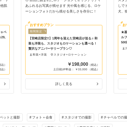
の他肌
あふれるお写真が残せます 光や風を感じる、ロケ
しで
ーションフォトだから残せる美しさを存分に！
犬、
おすすめプラン
お
期間限定
チャペ
★基
9,
ルフ
【宮崎店限定‼】1周年を迎えた宮崎店が送る♬和
50
装も洋装も、スタジオもロケーションも選べる！
贅沢なアニバーサリープラン♡
和装+洋装
スタジオ+ロケーション
￥198,000
税込）
（税込）
（税込）
土日祝UP料金： ￥33,000 （税込）
詳しく見る
ペットと撮影
フォト＋会食
スタジオでの撮影
チャペルでの