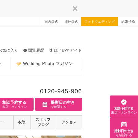
国内挙式
海外挙式
フォトウエディング
結婚指輪
お気に入り
閲覧履歴
はじめてガイド
E
Wedding Photo マガジン
0120-945-906
相談予約する
撮影日の空き
来店・オンライン
を確認する
相談予約する
来店・オンライン
スタッフ
ァー
衣装
アクセス
ブログ
撮影日の空き
を確認する