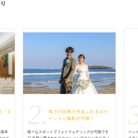
わり
2.
う！3
海での自然の光あふれるロケ
ーション撮影が可能！
影基本
様々なスポットでフォトウェディングが可能です
ペッ
ロード
◎ 自然に囲まれたロケーションでオリジナリティ
スタ