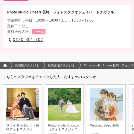
Photo studio J heart 長崎（フォトスタジオジェイハートナガサキ）
営業時間：平日：10:00～19:00 / 土日：10:00～19:00
定休日：なし
資料送付方法：
メール
0120-801-707
フォトウエディング/結婚写真のPhotorait ホーム
長崎県のスタジオ
長崎全域のスタジオ
Photo studio J heart 長
こちらのスタジオをチェックした人におすすめのスタジオ
ブライダルポケット長
Photo Studio Cocozo
Wedding Select長崎
s
崎フォトスタジオ
（フォトスタジオココ
ゾ）長崎・佐世保