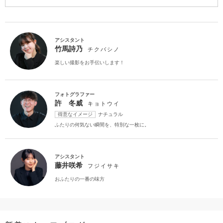
アクセス/TEL
スタジオトップ
こだわりポイント
アシスタント
竹馬詩乃
チクバシノ
楽しい撮影をお手伝いします！
フォトグラファー
許 冬威
キョトウイ
スタジオでの撮影
海での撮影
得意なイメージ
ナチュラル
ふたりの何気ない瞬間を、特別な一枚に。
アシスタント
藤井咲希
フジイサキ
おふたりの一番の味方
歴史的建造物での撮影
神社・寺院での撮影
子供用の衣装
持ち込み衣装
人気スポットでの撮影
衣装の試着