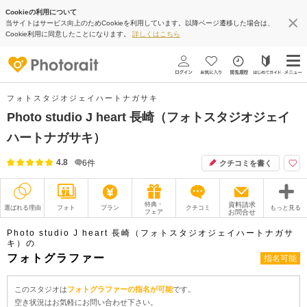
Cookieの利用について
当サイトはサービス向上のためCookieを利用しています。以降ページ遷移した場合は、
Cookie利用に同意したことになります。
詳しくはこちら
フォトスタジオジェイハートナガサキ
Photo studio J heart 長崎（フォトスタジオジェイ
ハートナガサキ）
4.8
6
件
クチコミを書く
特典・
資料請求
選ばれる理由
フォト
プラン
クチコミ
もっと見る
フェア
お問合せ
撮影レポート
フォトグラファー
Photo studio J heart 長崎（フォトスタジオジェイハートナガサ
キ）の
フォトグラファー
指名可能
衣装
ムービー
オプション
ブログ
このスタジオは
フォトグラファーの指名が可能
です。
空き状況はお気軽にお問い合わせ下さい。