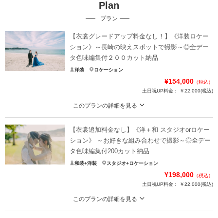
Plan
プラン
【衣裳グレードアップ料金なし！】《洋装ロケー
ション》～長崎の映えスポットで撮影～◎全デー
タ色味編集付２００カット納品
洋装
ロケーション
¥154,000
（税込）
土日祝UP料金：
￥22,000
(税込)
このプランの詳細を見る
店内のドレス、タキシード選び放題！ご希望の場所での撮影をご案内可能！
【衣裳追加料金なし】《洋＋和 スタジオorロケー
グラバー園や水辺の森など、お好きなロケーションで特別な一枚を残しません
か？
ション》 ～お好きな組み合わせで撮影～◎全デー
ブーケ、ベールの貸出や撮影小物のお持込み料金は一切なし。
タ色味編集付200カット納品
和装+洋装
スタジオ+ロケーション
※公共交通機関やお車での移動費は、お客様ご負担となります。
¥198,000
（税込）
※提携衣裳店のドレスに限り追加料金発生
土日祝UP料金：
￥22,000
(税込)
プラン詳細
このプランの詳細を見る
ドレスと伝統的な和装で、組み合わせ自由に撮影を堪能。
撮影料
新婦衣装1着
新郎衣装1着