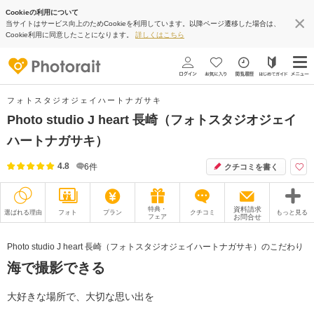
Cookieの利用について
当サイトはサービス向上のためCookieを利用しています。以降ページ遷移した場合は、
Cookie利用に同意したことになります。
詳しくはこちら
フォトスタジオジェイハートナガサキ
Photo studio J heart 長崎（フォトスタジオジェイ
ハートナガサキ）
4.8
6
件
クチコミを書く
特典・
資料請求
選ばれる理由
フォト
プラン
クチコミ
もっと見る
フェア
お問合せ
撮影レポート
フォトグラファー
Photo studio J heart 長崎（フォトスタジオジェイハートナガサキ）のこだわり
海で撮影できる
衣装
ムービー
オプション
ブログ
大好きな場所で、大切な思い出を