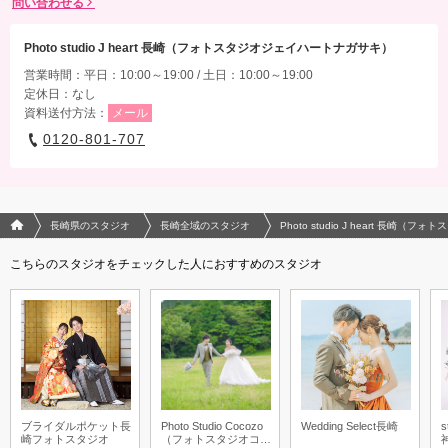
問い合わせる
Photo studio J heart 長崎（フォトスタジオジェイハートナガサキ）
営業時間：平日：10:00～19:00 / 土日：10:00～19:00
定休日：なし
資料送付方法：
メール
0120-801-707
フォトウエディング/結婚写真のPhotorait ホーム
長崎県のスタジオ
長崎全域のスタジオ
Photo studio J heart 長
こちらのスタジオをチェックした人におすすめのスタジオ
ブライダルポケット長
Photo Studio Cocozo
Wedding Select長崎
s
崎フォトスタジオ
（フォトスタジオココ