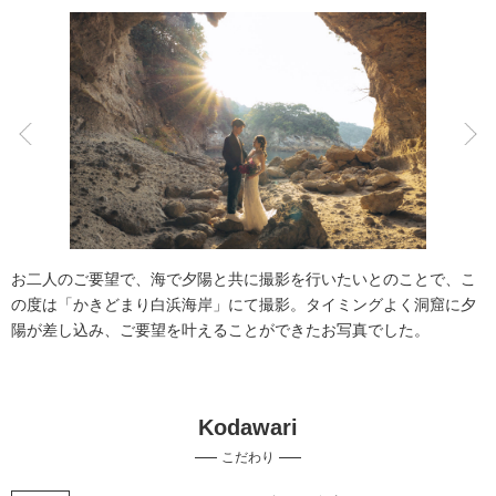
アクセス/TEL
スタジオトップ
こだわりポイント
スタジオでの撮影
海での撮影
お二人のご要望で、海で夕陽と共に撮影を行いたいとのことで、こ
の度は「かきどまり白浜海岸」にて撮影。タイミングよく洞窟に夕
陽が差し込み、ご要望を叶えることができたお写真でした。
Kodawari
歴史的建造物での撮影
神社・寺院での撮影
こだわり
子供用の衣装
持ち込み衣装
人気スポットでの撮影
衣装の試着