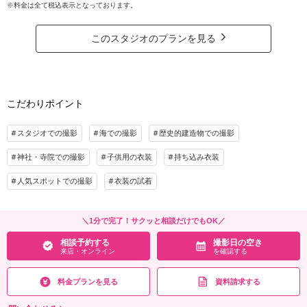
※料金は全て税込表示となっております。
洋装でスタジオ？和装でロケーション？
着付け
ヘアメイク
小物一式
どの衣装をどこで撮影したいか、組み合わせはお客様次第です！
アルバム
データ 200カット
台紙付写真
小物の貸出、お持込みに追加料金なし！
このスタジオのプランを見る
衣装追加
会食
挙式
※公共交通機関やお車での移動費は、お客様ご負担となります。
家族と撮影
家族用衣装レンタル
ペットと撮影
※提携衣裳店のドレスに限り追加料金発生
相談予約する
撮影日の空き
こだわりポイント
プラン詳細
来店・オンライン
を確認する
撮影料
新婦衣装2着
新郎衣装2着
スタジオでの撮影
海での撮影
歴史的建造物での撮影
着付け
ヘアメイク
小物一式
神社・寺院での撮影
子供用の衣装
持ち込み衣装
アルバム
データ 200カット
台紙付写真
衣装追加
会食
挙式
人気スポットでの撮影
衣装の試着
家族と撮影
家族用衣装レンタル
ペットと撮影
＼1分で完了！サクッと相談だけでもOK／
相談予約する
撮影日の空き
来店・オンライン
を確認する
相談予約する
撮影日の空き
来店・オンライン
を確認する
料金プランを見る
資料請求する