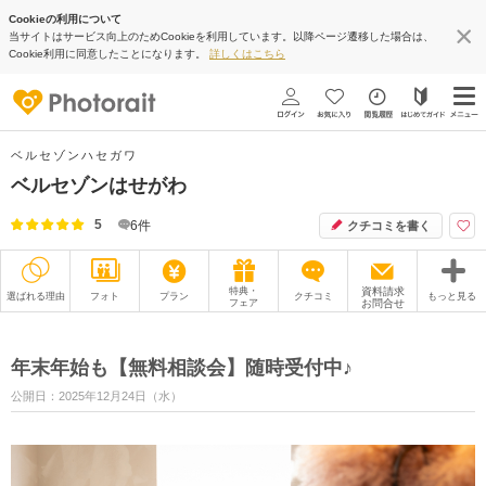
Cookieの利用について
当サイトはサービス向上のためCookieを利用しています。以降ページ遷移した場合は、
Cookie利用に同意したことになります。
詳しくはこちら
ベルセゾンハセガワ
ベルセゾンはせがわ
5
6
件
クチコミを書く
特典・
資料請求
選ばれる理由
フォト
プラン
クチコミ
もっと見る
フェア
お問合せ
撮影レポート
フォトグラファー
年末年始も【無料相談会】随時受付中♪
衣装
ムービー
公開日：2025年12月24日（水）
オプション
ブログ
アクセス/TEL
スタジオトップ