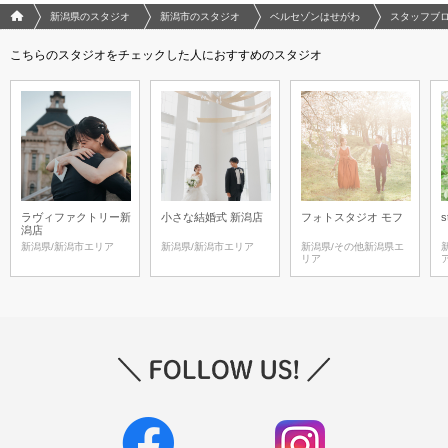
フォトウエディング/結婚写真のPhotorait ホーム
新潟県のスタジオ
新潟市のスタジオ
ベルセゾンはせがわ
スタッフブ
こちらのスタジオをチェックした人におすすめのスタジオ
ラヴィファクトリー新
小さな結婚式 新潟店
フォトスタジオ モフ
s
潟店
新潟県/新潟市エリア
新潟県/新潟市エリア
新潟県/その他新潟県エ
リア