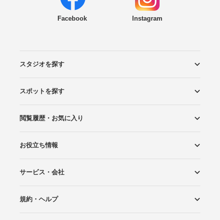
Facebook
Instagram
スタジオを探す
スポットを探す
エリアから探す
こだわりから探す
NEW PHOTO STYLE
プランから探す
フォトタイプ診断
フォトグラファーから探す
国内リゾートから探す
閲覧履歴・お気に入り
ロケーションから探す
スタジオから探す
お役立ち情報
閲覧スタジオ
お気に入り
サービス・会社
Wedding Photo マガジン
はじめてガイド
規約・ヘルプ
Photoraitとは
スタジオの掲載について
お問い合わせ
運営会社
サイトマップ