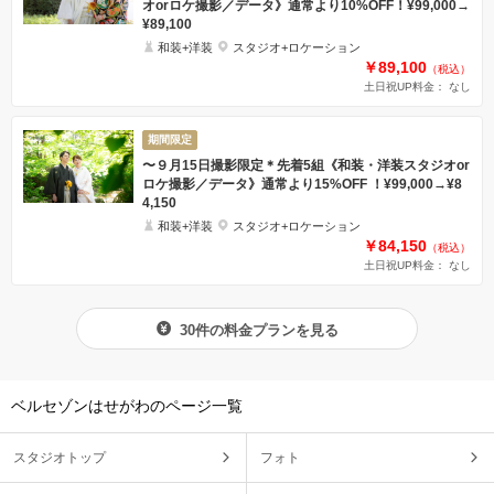
オorロケ撮影／データ》通常より10%OFF！¥99,000→
¥89,100
和装+洋装
スタジオ+ロケーション
￥89,100
（税込）
土日祝UP料金： なし
期間限定
〜９月15日撮影限定＊先着5組《和装・洋装スタジオor
ロケ撮影／データ》通常より15%OFF ！¥99,000→¥8
4,150
和装+洋装
スタジオ+ロケーション
￥84,150
（税込）
土日祝UP料金： なし
30件の料金プランを見る
ベルセゾンはせがわのページ一覧
スタジオトップ
フォト