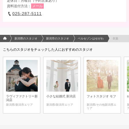
定休日：月曜日（予約営業あり）
資料送付方法：
メール
025-287-5111
フォトウエディング/結婚写真のPhotorait ホーム
新潟県のスタジオ
新潟市のスタジオ
ベルセゾンはせがわ
衣装
こちらのスタジオをチェックした人におすすめのスタジオ
ラヴィファクトリー新
小さな結婚式 新潟店
フォトスタジオ モフ
s
潟店
新潟県/新潟市エリア
新潟県/新潟市エリア
新潟県/その他新潟県エ
リア