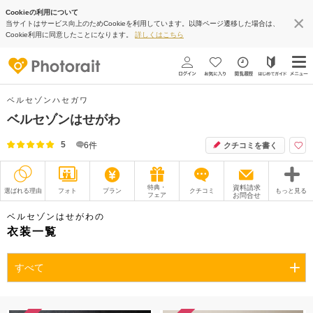
Cookieの利用について
当サイトはサービス向上のためCookieを利用しています。以降ページ遷移した場合は、
Cookie利用に同意したことになります。
詳しくはこちら
ベルセゾンハセガワ
ベルセゾンはせがわ
5
6
件
クチコミを書く
特典・
資料請求
選ばれる理由
フォト
プラン
クチコミ
もっと見る
フェア
お問合せ
撮影レポート
フォトグラファー
ベルセゾンはせがわの
衣装一覧
衣装
ムービー
すべて
オプション
ブログ
アクセス/TEL
スタジオトップ