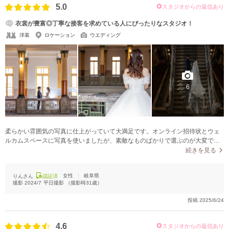
5.0
スタジオからの返信あり
衣裳が豊富◎丁寧な接客を求めている人にぴったりなスタジオ！
洋装
ロケーション
ウエディング
6
柔らかい雰囲気の写真に仕上がっていて大満足です。オンライン招待状とウェ
ルカムスペースに写真を使いましたが、素敵なものばかりで選ぶのが大変でし
た！2人で話している時のふとした瞬間も撮っていて下さり、自然体の写真がお
続きを見る
気に入りです♪
女性
岐阜県
りんさん
認証済
撮影
2024/7
平日撮影
（撮影時
31
歳）
投稿
2025/6/24
4.6
スタジオからの返信あり