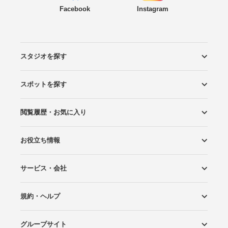
Facebook
Instagram
スタジオを探す
スポットを探す
エリアから探す
こだわりから探す
NEW PHOTO STYLE
プランから探す
フォトタイプ診断
フォトグラファーから探す
国内リゾートから探す
閲覧履歴・お気に入り
ロケーションから探す
スタジオから探す
お役立ち情報
閲覧スタジオ
お気に入り
サービス・会社
Wedding Photo マガジン
はじめてガイド
規約・ヘルプ
Photoraitとは
スタジオの掲載について
お問い合わせ
運営会社
サイトマップ
グループサイト
プライバシーポリシー
利用規約
ヘルプ