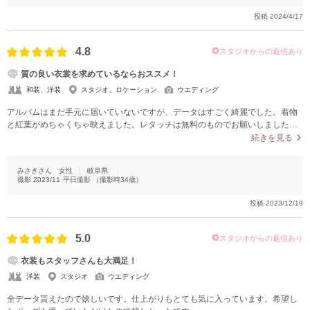
投稿
2024/4/17
4.8
スタジオからの返信あり
質の良い衣裳を求めているならおススメ！
和装、洋装
スタジオ、ロケーション
ウエディング
アルバムはまだ手元に届いていないですが、データはすごく綺麗でした。着物
と紅葉がめちゃくちゃ映えました。レタッチは無料のものでお願いしましたが
十分だと思います。
続きを見る
みさきさん
女性
岐阜県
撮影
2023/11
平日撮影
（撮影時
34
歳）
投稿
2023/12/19
5.0
スタジオからの返信あり
衣装もスタッフさんも大満足！
洋装
スタジオ
ウエディング
全データ貰えたので嬉しいです。仕上がりもとても気に入っています。希望し