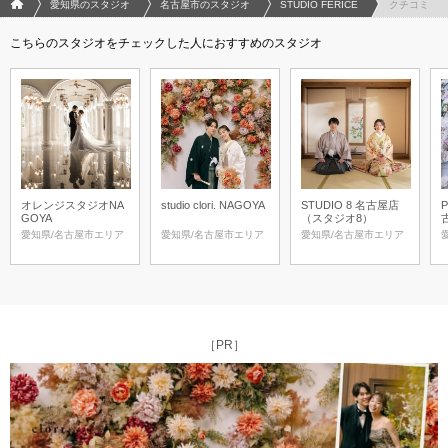
フォトウエディング/結婚写真のPhotorait ホーム
愛知県のスタジオ
名古屋市のスタジオ
STUDIO FERICE
クチコミ
こちらのスタジオをチェックした人におすすめのスタジオ
オレンジスタジオNA
studio clori. NAGOYA
STUDIO 8 名古屋店
P
GOYA
（スタジオ8）
愛知県/名古屋市エリア
愛知県/名古屋市エリア
愛知県/名古屋市エリア
［PR］