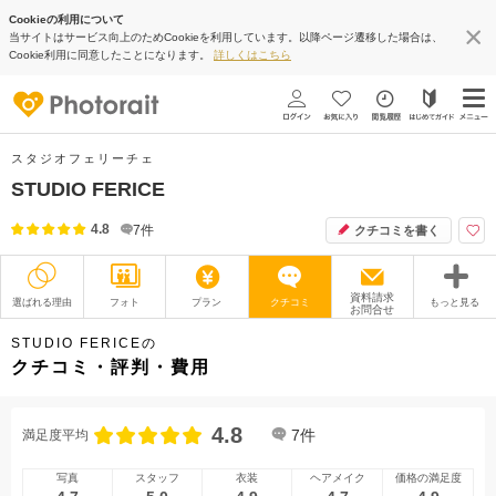
Cookieの利用について
当サイトはサービス向上のためCookieを利用しています。以降ページ遷移した場合は、
Cookie利用に同意したことになります。
詳しくはこちら
スタジオフェリーチェ
STUDIO FERICE
4.8
7
件
クチコミを書く
資料請求
選ばれる理由
フォト
プラン
クチコミ
もっと見る
お問合せ
撮影レポート
フォトグラファー
STUDIO FERICEの
クチコミ・評判・費用
衣装
ムービー
4.8
オプション
ブログ
7
件
満足度平均
アクセス/TEL
スタジオトップ
写真
スタッフ
衣装
ヘアメイク
価格の満足度