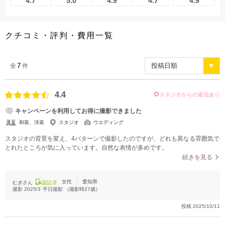
4.7
5.0
4.9
4.7
4.9
こだわりポイント
クチコミ・評判・費用一覧
7
全
件
4.4
スタジオからの返信あり
スタジオでの撮影
ソロウエディング
キャンペーンを利用してお得に撮影できました
和装、洋装
スタジオ
ウエディング
スタジオの背景を変え、4パターンで撮影したのですが、どれも異なる雰囲気で
とれたところが気に入っています。自然な表情が多めです。
続きを見る
豊富なカラードレス
マタニティフォト
女性
愛知県
むぎさん
認証済
撮影
2025/3
平日撮影
（撮影時
27
歳）
豊富なドレス
豊富な色打掛・着物
豊富な白無垢
投稿
2025/10/11
家族・友人と撮影
チャペルでの撮影
人気スポットでの撮影
庭園での撮影
3万円以下のプラン