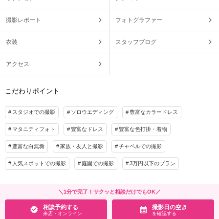
撮影レポート
フォトグラファー
衣装
スタッフブログ
アクセス
こだわりポイント
スタジオでの撮影
ソロウエディング
豊富なカラードレス
マタニティフォト
豊富なドレス
豊富な色打掛・着物
豊富な白無垢
家族・友人と撮影
チャペルでの撮影
人気スポットでの撮影
庭園での撮影
3万円以下のプラン
＼1分で完了！サクッと相談だけでもOK／
相談予約する
撮影日の空き
来店・オンライン
を確認する