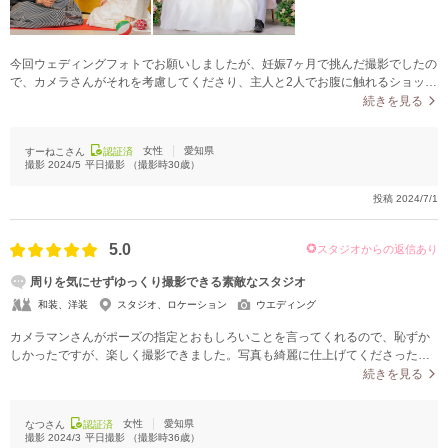
今回ウェディングフォトでお願いしましたが、妊娠7ヶ月で挑んだ撮影でしたの
で、カメラさんがそれを考慮してくださり、主人と2人でお腹に触れるショット
を撮ってくださり、その写真がとても気に入っています。また遊び心のあるシ
続きを見る
ーンや、キリッと締まった雰囲気のシーンなど様々な撮影方法を駆使して撮っ
てくださったので、2人のいろいろな表情で写真が仕上がっていてとても満足し
女性
愛知県
すーねこさん
認証済
ています。無料のレタッチサービスで十分綺麗に仕上げていただけました。
撮影
2024/5
平日撮影
（撮影時
30
歳）
投稿
2024/7/1
5.0
スタジオからの返信あり
周りを気にせずゆっくり撮影できる素敵なスタジオ
和装、洋装
スタジオ、ロケーション
ウエディング
カメラマンさんがポーズの指定とおもしろいことを言ってくれるので、恥ずか
しかったですが、楽しく撮影できました。写真も綺麗に仕上げてくださったの
で、大変満足しています。
続きを見る
女性
愛知県
なつさん
認証済
撮影
2024/3
平日撮影
（撮影時
36
歳）