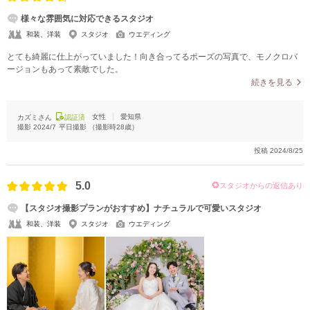
様々な雰囲気に対応できるスタジオ
和装、洋装
スタジオ
ウエディング
とても綺麗に仕上がっていました！向き合ってるポーズの写真で、モノクロバ
ージョンもあって素敵でした。
続きを見る
女性
愛知県
カズミさん
認証済
撮影
2024/7
平日撮影
（撮影時
28
歳）
投稿
2024/8/25
5.0
スタジオからの返信あり
【スタジオ撮影プランがおすすめ】ナチュラルで可愛いスタジオ
和装、洋装
スタジオ
ウエディング