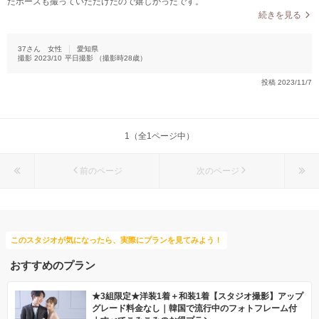
たポーズも撮っていただけたので嬉しかったです。
続きを見る
37さん
女性
愛知県
撮影
2023/10
平日撮影
（撮影時
28
歳）
投稿
2023/11/7
1（全1ページ中）
前のページ
次のページ
このスタジオが気になったら、実際にプランを見てみよう！
おすすめのプラン
★3組限定★洋装1着＋和装1着【スタジオ撮影】アップ
グレード料金なし｜韓国で流行中のフォトフレーム付