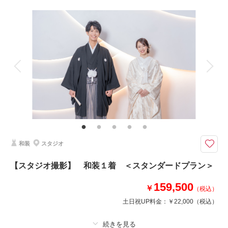
来店・オンライン
を確認する
撮影料
新婦衣装1着
新郎衣装1着
着付け
ヘアメイク
小物一式
アルバム
データ 70 カット
台紙付写真
衣装追加
会食
挙式
家族と撮影
家族用衣装レンタル
ペットと撮影
その他含むもの
スタジオシーン利用（２シーン）、新郎ヘアセット
《データ70カット美肌レタッチ加工付》豊富な背景シーンより２つのシー
ンを選んで撮影
和装
スタジオ
上質な衣裳を身にまとわれたおふたりが、美しく映るよう、考え抜かれた撮
影シーンの中から、お好きなシーンを選んで撮影していただけます！
【スタジオ撮影】 和装１着 ＜スタンダードプラン＞
天候や周りを気にすることなく、プライベート空間でおふたりの想いを撮影
してみませんか？
159,500
￥
（税込）
土日祝UP料金：
￥22,000
（税込）
相談予約する
撮影日の空き
来店・オンライン
を確認する