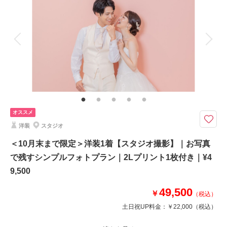
着付け
ヘアメイク
小物一式
アルバム
データ 70 カット
台紙付写真
衣装追加
会食
挙式
家族と撮影
家族用衣装レンタル
ペットと撮影
相談予約する
撮影日の空き
来店・オンライン
を確認する
その他含むもの
全データ、衣裳小物（末広、5点セット、ヘアアクセサリー、草履など）、
新郎ヘアセット、スタジオシーン利用（2シーン）
豊富な背景シーンより２つのシーンを選んで撮影
オススメ
上質な衣裳を身にまとわれたおふたりが、美しく映るよう、
洋装
スタジオ
考え抜かれた撮影シーンの中から、お好きなシーンを選んで撮影していただ
けます！
＜10月末まで限定＞洋装1着【スタジオ撮影】｜お写真
で残すシンプルフォトプラン｜2Lプリント1枚付き｜¥4
天候や周りを気にすることなく、プライベート空間でおふたりの想いを撮影
9,500
してみませんか？
49,500
￥
※他キャンペーンとの併用不可
（税込）
土日祝UP料金：
￥22,000
（税込）
このプランで撮影可能な撮影レポート