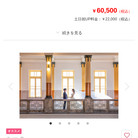
※他キャンペーンとの併用不可
60,500
￥
※写真データは含まれておりません
（税込）
※一部お衣裳対象外
土日祝UP料金：
￥22,000
（税込）
相談予約する
撮影日の空き
来店・オンライン
を確認する
プラン詳細
撮影料
新婦衣装1着
新郎衣装1着
着付け
ヘアメイク
小物一式
アルバム
データ
台紙付写真
衣装追加
会食
挙式
家族と撮影
家族用衣装レンタル
ペットと撮影
その他含むもの
衣裳小物（末広、5点セット、ヘアアクセサリー、草履など）、新郎ヘアセ
ット、スタジオシーン利用（1シーン）
「写真を1枚、特別な記念に」リーズナブルに叶える和装スタジオフォト。
オススメ
シンプルで分かりやすいフォトウェディングプランです。