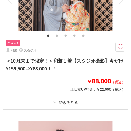
家族と撮影
家族用衣装レンタル
ペットと撮影
相談予約する
撮影日の空き
その他含むもの
来店・オンライン
を確認する
全データ、衣裳小物（アクセサリー、シャツ、パニエ、靴など）、新郎ヘア
セット、スタジオシーン利用（2シーン）
豊富な背景シーンより２つのシーンを選んで撮影
オススメ
上質な衣裳を身にまとわれたおふたりが、美しく映るよう、
和装
スタジオ
考え抜かれた撮影シーンの中から、お好きなシーンを選んで撮影していただ
けます！
＜10月末まで限定！＞和装１着【スタジオ撮影】今だけ
¥159,500⇒¥88,000！！
プライベート空間でおふたりの想いを撮影してみませんか？
88,000
￥
（税込）
※他キャンペーンとの併用不可
土日祝UP料金：
￥22,000
（税込）
※一部対象外お衣裳あり
このプランで撮影可能な撮影レポート
プラン詳細
撮影日：
2026年5月22日
撮影料
新婦衣装1着
新郎衣装1着
撮影場所：
スタジオ
（愛知）