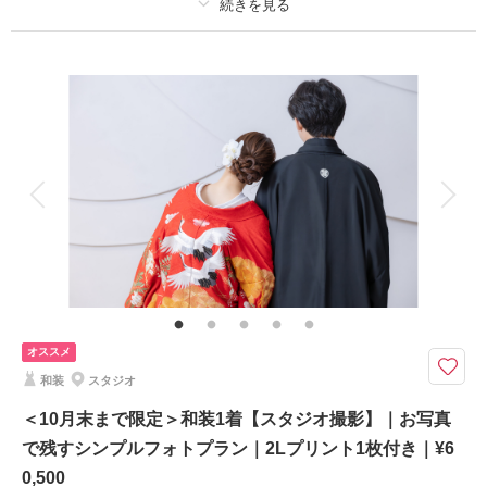
撮影日：
2026年5月31日
プラン詳細
撮影場所：
スタジオ
（愛知）
撮影料
新婦衣装1着
新郎衣装1着
着付け
ヘアメイク
小物一式
アルバム
データ
台紙付写真
相談予約する
撮影日の空き
衣装追加
会食
挙式
来店・オンライン
を確認する
家族と撮影
家族用衣装レンタル
ペットと撮影
その他含むもの
衣裳小物（ヘアアクセサリー、パニエなど）、スタジオシーン利用（1シー
ン）
「写真を1枚、特別な記念に」リーズナブルに叶える洋装スタジオフォト。
オススメ
シンプルで分かりやすいフォトウェディングプランです。
和装
スタジオ
「結婚写真を残したいけれど、費用はできるだけ抑えたい」というおふたり
におすすめのシンプルプラン。
＜10月末まで限定＞和装1着【スタジオ撮影】｜お写真
天候に左右されないスタジオで、フォトウェディングをお楽しみいただけま
で残すシンプルフォトプラン｜2Lプリント1枚付き｜¥6
す。
0,500