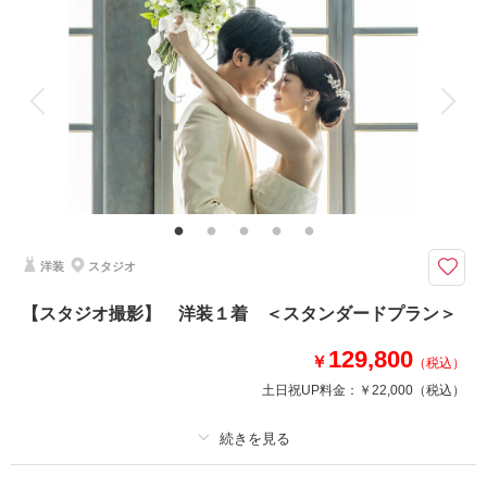
着付け
ヘアメイク
小物一式
アルバム
データ 170 カット
台紙付写真
衣装追加
会食
挙式
家族と撮影
家族用衣装レンタル
ペットと撮影
その他含むもの
全データ、衣裳小物（アクセサリー、シャツ、パニエ、靴など）、新郎ヘア
セット、スタジオシーン利用（2シーン）
洋装＋和装のロケ＆スタジオ撮影に小顔・痩身が付いてくる♪10月末までの
洋装
スタジオ
期間限定♪♪大容量の170カット
せっかくのウェディングフォト、シーンにもこだわりたいですよね♡
【スタジオ撮影】 洋装１着 ＜スタンダードプラン＞
ロケもスタジオも欲張っちゃいましょう♪
ロケ地は名古屋城、徳川園、東山動植物園、揚輝荘など
129,800
￥
（税込）
名古屋の人気スポットから１か所お選びいただけます
土日祝UP料金：
￥22,000
（税込）
※交通費・会場使用料等は別途必要となります
相談予約する
撮影日の空き
プラン詳細