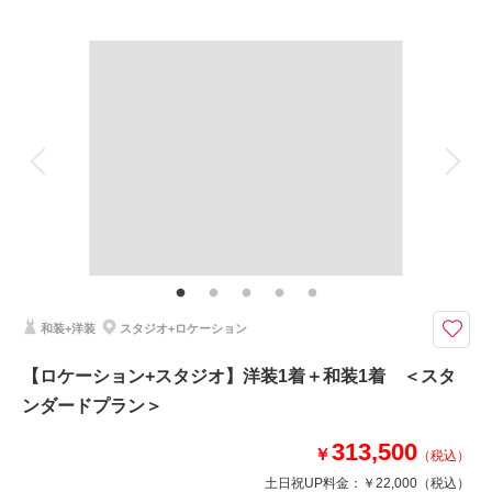
プラン詳細
撮影料
新婦衣装1着
新郎衣装1着
着付け
ヘアメイク
小物一式
アルバム
データ 100 カット
台紙付写真
衣装追加
会食
挙式
家族と撮影
家族用衣装レンタル
ペットと撮影
その他含むもの
全データ、衣裳小物（末広、5点セット、ヘアアクセサリー、草履など）、
新郎ヘアセット
日本庭園が美しい「古川美術館分館」でのウェディングフォト♪
和装+洋装
スタジオ+ロケーション
日本庭園やお座敷、お茶室の中で撮影ができる、ロケーション地「古川美術
館分館」での撮影プラン！
【ロケーション+スタジオ】洋装1着＋和装1着 ＜スタ
和装は白無垢、色打掛からお選びいただけます♪
ンダードプラン＞
※交通費・会場使用料等は別途必要となります。
313,500
￥
（税込）
土日祝UP料金：
￥22,000
（税込）