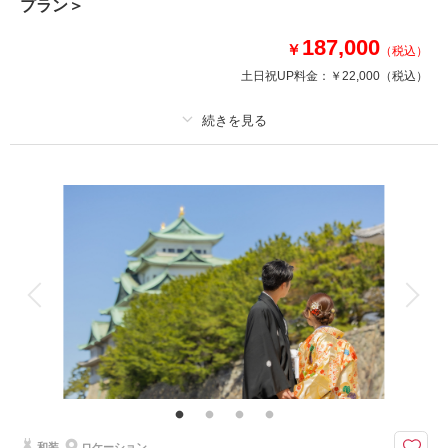
プラン＞
※交通費・会場使用料等は別途必要となります。
※掲載写真はイメージです
187,000
￥
（税込）
土日祝UP料金：
￥22,000
（税込）
相談予約する
撮影日の空き
来店・オンライン
を確認する
プラン詳細
撮影料
新婦衣装1着
新郎衣装1着
着付け
ヘアメイク
小物一式
アルバム
データ 100 カット
台紙付写真
衣装追加
会食
挙式
家族と撮影
家族用衣装レンタル
ペットと撮影
その他含むもの
全データ、衣裳小物（末広、5点セット、ヘアアクセサリー、草履など）、
新郎ヘアセット
赤い鳥居やアーチ状の橋が映える「揚輝荘」でのウェディングフォト♪
和装
ロケーション