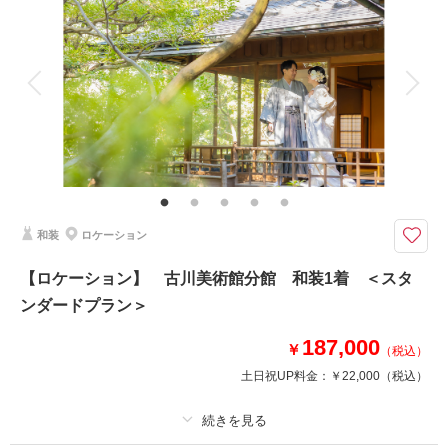
着付け
ヘアメイク
小物一式
アルバム
データ 100 カット
台紙付写真
衣装追加
会食
挙式
家族と撮影
家族用衣装レンタル
ペットと撮影
その他含むもの
全データ、衣裳小物（末広、5点セット、ヘアアクセサリー、草履など）、
新郎ヘアセット
池泉回遊式の日本庭園「徳川園荘」でのウェディングフォト♪
和装
ロケーション
日本らしい風景での撮影が叶う、ロケーション地「徳川園」での撮影プラ
ン！
【ロケーション】 古川美術館分館 和装1着 ＜スタ
和装は白無垢、色打掛からお選びいただけます♪
ンダードプラン＞
※交通費・会場使用料等は別途必要となります。
187,000
※掲載写真はイメージです
￥
（税込）
土日祝UP料金：
￥22,000
（税込）
相談予約する
撮影日の空き
来店・オンライン
を確認する