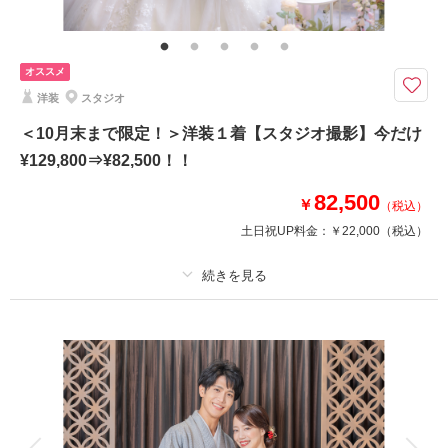
全データ、衣裳小物（アクセサリー、シャツ、パニエ、靴など）、新郎ヘア
セット、スタジオシーン利用（4シーン）、エッジフレーム（5×7）
♢衣裳・ヘアメイク・小物貸し出し・スタジオ背景4シーン♢特別な思い出
オススメ
をしっかり残したい方にイチオシの限定プランです！
洋装
スタジオ
★3組限定プラン★
＜10月末まで限定！＞洋装１着【スタジオ撮影】今だけ
●肌着など小物もレンタル無料！
¥129,800⇒¥82,500！！
●お衣裳はアップグレード料金なしで選べる！
●100カットデータお渡し!
82,500
￥
（税込）
●韓国で流行中のクリスタルフレーム（5×7サイズ）【17,600円相当】付き
土日祝UP料金：
￥22,000
（税込）
※他キャンペーン併用不可
※一部対象外お衣裳あり
プラン詳細
このプランで撮影可能な撮影レポート
撮影料
新婦衣装1着
新郎衣装1着
撮影日：
2025年7月7日
着付け
ヘアメイク
小物一式
撮影場所：
スタジオ
（愛知）
アルバム
データ 70 カット
台紙付写真
衣装追加
会食
挙式