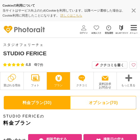
Cookieの利用について
当サイトはサービス向上のためCookieを利用しています。以降ページ遷移した場合は、
Cookie利用に同意したことになります。
詳しくはこちら
スタジオフェリーチェ
STUDIO FERICE
4.8
7
件
クチコミを書く
資料請求
選ばれる理由
フォト
プラン
クチコミ
もっと見る
お問合せ
撮影レポート
フォトグラファー
料金プラン(30)
オプション(70)
衣装
ムービー
STUDIO FERICEの
オプション
ブログ
料金プラン
アクセス/TEL
スタジオトップ
相談予約する
撮影日の空き