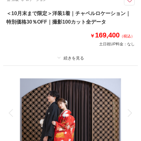
写真を残しませんか？
アップグレード料金なしでANTONIO RIVAのドレスが着れちゃうお得プラン
＜10月末まで限定＞洋装1着｜チャペルロケーション｜
♪
特別価格30％OFF｜撮影100カット全データ
360度どこから見ても美しい、
花嫁なら一度は着てみたいドレスブランド「ANTONIO RIVA」
169,400
新しいプランをご用意いたしました！
￥
（税込）
土日祝UP料金：
なし
※他プラン・キャンペーンとの併用不可
相談予約する
撮影日の空き
プラン詳細
来店・オンライン
を確認する
撮影料
新婦衣装1着
新郎衣装1着
着付け
ヘアメイク
小物一式
アルバム
データ 100 カット
台紙付写真
衣装追加
会食
挙式
家族と撮影
家族用衣装レンタル
ペットと撮影
その他含むもの
全データ、施設使用料、衣裳小物（アクセサリー、シャツ、パニエ、靴な