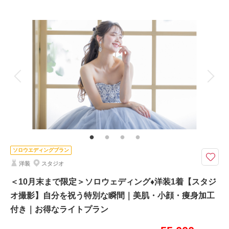
撮影場所：
プラン詳細
スタジオ
（愛知）
撮影料
新婦衣装2着
新郎衣装2着
着付け
ヘアメイク
小物一式
アルバム
データ 100 カット
台紙付写真
相談予約する
撮影日の空き
衣装追加
会食
挙式
来店・オンライン
を確認する
家族と撮影
家族用衣装レンタル
ペットと撮影
その他含むもの
全データ、衣裳小物（末広、5点セット、ヘアアクセサリー、草履、アクセ
サリー、シャツ、パニエ、靴など）、新郎ヘアセット、スタジオシーン利用
（4シーン）
ソロウエディングプラン
和装2着でも洋装2着でも！もちろん和装洋装両方でも！
洋装
スタジオ
・衣裳店が運営するフォトスタジオ
・ANTONIORIVA等のインポートも取り扱いあり
＜10月末まで限定＞ソロウェディング♦洋装1着【スタジ
・アンティーク、パレス、フラワー等、充実したスタジオシーン
オ撮影】自分を祝う特別な瞬間｜美肌・小顔・痩身加工
付き｜お得なライトプラン
※他キャンペーンとの併用不可
スタジオ背景の詳細はフォトギャラリーをチェック