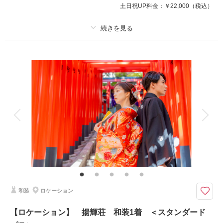
土日祝UP料金：
￥22,000
（税込）
プラン詳細
撮影料
新婦衣装1着
新郎衣装1着
着付け
ヘアメイク
小物一式
アルバム
データ 100 カット
台紙付写真
衣装追加
会食
挙式
家族と撮影
家族用衣装レンタル
ペットと撮影
その他含むもの
全データ、衣裳小物（アクセサリー、シャツ、パニエ、靴など）、新郎ヘア
セット
まるでプリンセス！ロマンティックな大階段でのフォト♪
和装
ロケーション
お城のような大階段・ステンドグラスが魅力な、ロケーション地「市政資料
館」での撮影プラン！
【ロケーション】 揚輝荘 和装1着 ＜スタンダード