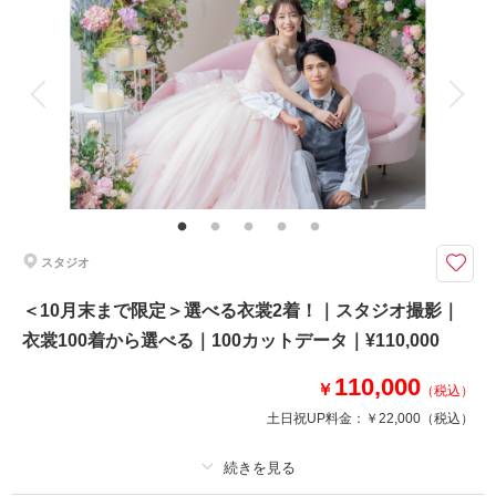
着付け
ヘアメイク
小物一式
相談予約する
撮影日の空き
来店・オンライン
を確認する
アルバム
データ 100 カット
台紙付写真
衣装追加
会食
挙式
家族と撮影
家族用衣装レンタル
ペットと撮影
その他含むもの
全データ、衣裳小物（末広、5点セット、ヘアアクセサリー、草履、パニエ
など）、新郎ヘアセット、スタジオシーン利用（4シーン）
和装も洋装もしっかり残せる★迷っているならこちらのプラン！
スタジオ
・衣裳店が運営するフォトスタジオ
・ANTONIORIVA等のインポートも取り扱いあり
＜10月末まで限定＞選べる衣裳2着！｜スタジオ撮影｜
・アンティーク、パレス、フラワー等、充実したスタジオシーン
衣裳100着から選べる｜100カットデータ｜¥110,000
※他キャンペーンとの併用不可
110,000
スタジオ背景の詳細はフォトギャラリーをチェック
￥
（税込）
土日祝UP料金：
￥22,000
（税込）
このプランで撮影可能な撮影レポート
撮影日：
2024年1月19日