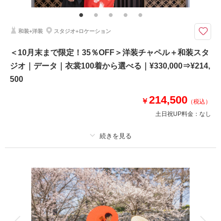
ど）、新郎ヘアセット
♢チャペルロケーションプラン♢ データ100カット付き ♢ チャペルで、ふ
和装+洋装
スタジオ+ロケーション
たりの特別をそっと残せます♪
新登場!!– 10月末日までの平日撮影限定 –本格的なチャペルで撮影が叶う特
＜10月末まで限定！35％OFF＞洋装チャペル＋和装スタ
別なプラン♪
ジオ｜データ｜衣裳100着から選べる｜¥330,000⇒¥214,
※月木金のみのご案内となります。
500
※交通費は別途必要となります。
※他キャンペーン併用不可
214,500
￥
（税込）
土日祝UP料金：
なし
相談予約する
撮影日の空き
来店・オンライン
を確認する
プラン詳細
撮影料
新婦衣装2着
新郎衣装2着
着付け
ヘアメイク
小物一式
アルバム
データ 170 カット
台紙付写真
衣装追加
会食
挙式