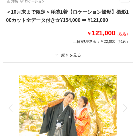
洋装
ロケーション
上質な衣裳を身にまとわれたおふたりが、美しく映るよう、
考え抜かれた撮影シーンの中から、お好きなシーンを選んで撮影していただ
＜10月末まで限定＞洋装1着【ロケーション撮影】撮影1
けます！
00カット全データ付き☆¥154,000 ⇒ ¥121,000
プライベート空間でおふたりの想いを撮影してみませんか？
121,000
￥
（税込）
※他キャンペーンとの併用不可
土日祝UP料金：
￥22,000
（税込）
※写真データは含まれておりません
相談予約する
プラン詳細
撮影日の空き
来店・オンライン
を確認する
撮影料
新婦衣装1着
新郎衣装1着
着付け
ヘアメイク
小物一式
アルバム
データ 100 カット
台紙付写真
衣装追加
会食
挙式
家族と撮影
家族用衣装レンタル
ペットと撮影
その他含むもの
全データ、衣裳小物（アクセサリー、シャツ、パニエ、靴など）、新郎ヘア