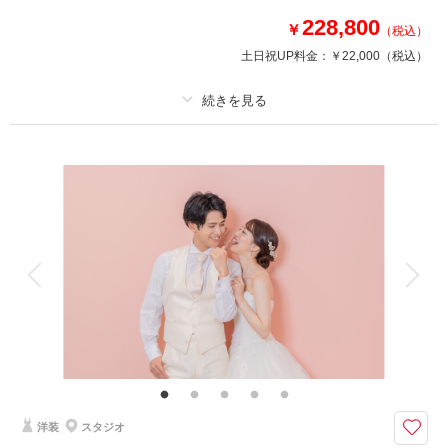
名古屋の人気スポットから１か所お選びいただけます
228,800
￥
（税込）
※交通費・会場使用料等は別途必要となります
土日祝UP料金：
￥22,000
（税込）
相談予約する
撮影日の空き
来店・オンライン
を確認する
プラン詳細
撮影料
新婦衣装2着
新郎衣装2着
着付け
ヘアメイク
小物一式
アルバム
データ 200 カット
台紙付写真
衣装追加
会食
挙式
家族と撮影
家族用衣装レンタル
ペットと撮影
その他含むもの
フォトレタッチ 美肌加工（ベーシック）
《データ200カット美肌レタッチ加工付》豊富な背景シーンより４つのシー
ンを選んで撮影
洋装
スタジオ
考え抜かれた撮影シーンの中から、お好きなシーンを選んで撮影していただ