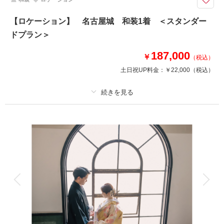
自然に囲まれた和装の撮影が叶う、ロケーション地「揚輝荘」での撮影プラ
ン！
【ロケーション】 名古屋城 和装1着 ＜スタンダー
和装は白無垢、色打掛からお選びいただけます♪
ドプラン＞
※交通費・会場使用料等は別途必要となります
187,000
￥
（税込）
土日祝UP料金：
￥22,000
（税込）
相談予約する
撮影日の空き
来店・オンライン
を確認する
プラン詳細
撮影料
新婦衣装1着
新郎衣装1着
着付け
ヘアメイク
小物一式
アルバム
データ 100 カット
台紙付写真
衣装追加
会食
挙式
家族と撮影
家族用衣装レンタル
ペットと撮影
その他含むもの
全データ、衣裳小物（末広、5点セット、ヘアアクセサリー、草履など）、