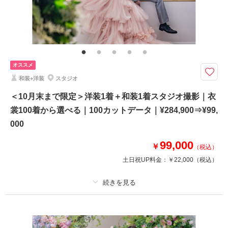
その他含むもの
全データ、衣裳小物（末広、5点セット、ヘアアクセサリー、草履など）、
新郎ヘアセット
≪四季折々のロケーション≫日本らしい庭園や美しい風景と和装の撮影を♡
オススメ
＜10月末までに撮影の方＞
和装+洋装
スタジオ
徳川園や名古屋城、揚輝荘など和装が映えるロケ地がたくさん♪
撮影100カットで大満足なロケ撮影！
＜10月末まで限定＞洋装1着＋和装1着スタジオ撮影｜衣
裳100着から選べる｜100カットデータ｜¥284,900⇒¥99,
※交通費・会場使用料等は別途必要となります
000
※他プラン・キャンペーンとの併用不可
99,000
￥
（税込）
このプランで撮影可能な撮影レポート
土日祝UP料金：
￥22,000
（税込）
撮影日：
2023年11月14日
撮影場所：
揚輝荘
（愛知）
プラン詳細
撮影料
新婦衣装2着
新郎衣装2着