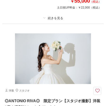
55,000
￥
（税込）
土日祝UP料金：
￥22,000
（税込）
相談予約する
撮影日の空き
来店・オンライン
を確認する
プラン詳細
撮影料
新婦衣装1着
新郎衣装
着付け
ヘアメイク
小物一式
アルバム
データ 30 カット
台紙付写真
衣装追加
会食
挙式
家族と撮影
家族用衣装レンタル
ペットと撮影
その他含むもの
全データ、衣裳小物（アクセサリー、パニエ、靴など）、ブーケ、スタジオ
シーン利用（2シーン）、キレイ加工
洋装
スタジオ
頑張ってきた自分へのご褒美にもおすすめ♪自分らしくきれいな瞬間を残し
ましょう！小顔・痩身が叶うキレイ加工付きのお得プラン！
◎ANTONIO RIVA◎ 限定プラン【スタジオ撮影】洋装
憧れの衣裳を着てきれいな瞬間を残したい、そんな夢が叶うソロプラン♪