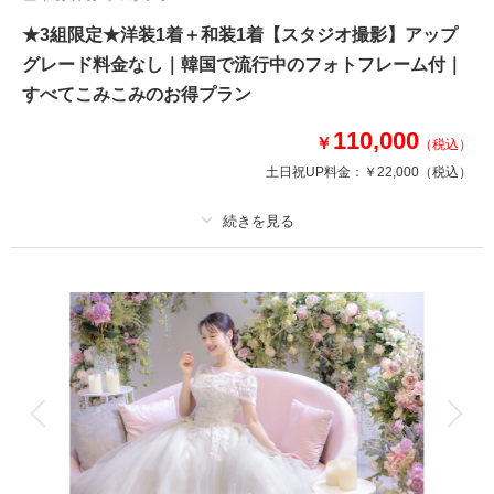
★3組限定★洋装1着＋和装1着【スタジオ撮影】アップ
グレード料金なし｜韓国で流行中のフォトフレーム付｜
すべてこみこみのお得プラン
110,000
￥
（税込）
土日祝UP料金：
￥22,000
（税込）
プラン詳細
撮影料
新婦衣装2着
新郎衣装2着
着付け
ヘアメイク
小物一式
アルバム
データ 100 カット
台紙付写真
衣装追加
会食
挙式
家族と撮影
家族用衣装レンタル
ペットと撮影
その他含むもの