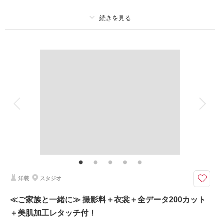
相談予約する
撮影日の空き
来店・オンライン
を確認する
プラン詳細
撮影料
新婦衣装2着
新郎衣装2着
着付け
ヘアメイク
小物一式
アルバム
データ 170 カット
台紙付写真
衣装追加
会食
挙式
家族と撮影
家族用衣装レンタル
ペットと撮影
その他含むもの
全データ、衣裳小物（アクセサリー、シャツ、パニエ、靴など）、新郎ヘア
セット、スタジオシーン利用（2シーン）
ロケーション＋スタジオの注目プラン☆洋装も和装も希望が全部叶う、大満
洋装
スタジオ
足のプラン♪♪
せっかくのウェディングフォト、シーンにもこだわりたいですよね♡
≪ご家族と一緒に≫ 撮影料＋衣裳＋全データ200カット
ロケもスタジオも欲張っちゃいましょう♪
＋美肌加工レタッチ付！
ロケ地は名古屋城、徳川園、東山動植物園、揚輝荘など