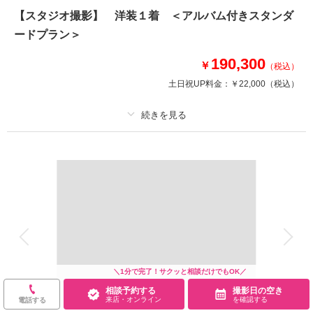
けます！
【スタジオ撮影】 洋装１着 ＜アルバム付きスタンダ
天候や周りを気にすることなく、プライベート空間でおふたりの想いを撮影
ードプラン＞
してみませんか？
ご家族とも一緒に撮影できる充実プランです♪
190,300
￥
（税込）
土日祝UP料金：
￥22,000
（税込）
相談予約する
撮影日の空き
来店・オンライン
を確認する
プラン詳細
撮影料
新婦衣装1着
新郎衣装1着
着付け
ヘアメイク
小物一式
アルバム 10 P
データ 70 カット
台紙付写真
衣装追加
会食
挙式
家族と撮影
家族用衣装レンタル
ペットと撮影
＼1分で完了！サクッと相談だけでもOK／
その他含むもの
相談予約する
撮影日の空き
フォトレタッチ 美肌加工（ベーシック）、新郎ヘアセット
来店・オンライン
を確認する
電話する