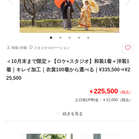
家族と撮影
家族用衣装レンタル
ペットと撮影
その他含むもの
全データ、施設使用料、衣裳小物（アクセサリー、シャツ、パニエ、靴な
ど）、新郎ヘアセット、スタジオシーン利用（2シーン）
♢ドレスはチャペルロケーション、和装はスタジオで撮影♢データ170カッ
和装+洋装
スタジオ+ロケーション
ト付き♢
新登場!! – 10月末日までの平日撮影限定 –チャペルでの洋装ロケ＋スタジオ
＜10月末まで限定＞【ロケ+スタジオ】和装1着＋洋装1
での和装撮影が一度に叶う特別プラン♪
着｜キレイ加工｜衣裳100着から選べる｜¥335,500⇒¥2
※月木金のみのご案内となります。
25,500
※交通費は別途必要となります。
※他キャンペーン併用不可
225,500
￥
（税込）
土日祝UP料金：
￥22,000
（税込）
相談予約する
撮影日の空き
来店・オンライン
を確認する
プラン詳細
撮影料
新婦衣装2着
新郎衣装2着