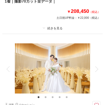
1着｜撮影70カット全データ｜
小顔・痩身が叶うキレイ加工が付いてくる！
208,450
結婚式で着れなかったドレスで撮りたい、前撮りで後悔したので撮り直した
￥
（税込）
い
土日祝UP料金：
￥22,000
（税込）
など様々なお悩みをお持ちの方へ！
一番きれいな瞬間を楽しく残しましょう♡
プラン詳細
このプランで撮影可能な撮影レポート
撮影料
新婦衣装1着
新郎衣装1着
撮影日：
2025年9月3日
撮影場所：
スタジオ
（愛知）
着付け
ヘアメイク
小物一式
アルバム
データ 70 カット
台紙付写真
衣装追加
会食
挙式
家族と撮影
家族用衣装レンタル
ペットと撮影
相談予約する
撮影日の空き
来店・オンライン
を確認する
その他含むもの
全データ、衣裳小物（アクセサリー、シャツ、パニエ、靴など）、新郎ヘア
セット、スタジオシーン利用（2シーン）
今だけの特別価格でご用意！着てみたかったANTONIO RIVAのドレスでお
洋装
ロケーション