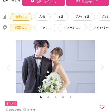
お問い合わせ
来店・オンライン
を確認する
こだわりポイント
指定なし
和装
洋装
和装+洋装
私服
指定なし
スタジオ
ロケーション
スタジオ+
スタジオでの撮影
ソロウエディング
豊富なカラードレス
マタニティフォト
豊富なドレス
豊富な色打掛・着物
豊富な白無垢
家族・友人と撮影
チャペルでの撮影
人気スポットでの撮影
オススメ
庭園での撮影
3万円以下のプラン
和装+洋装
スタジオ