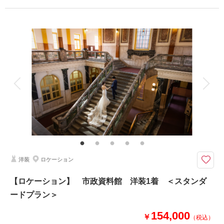
プラン詳細
撮影料
新婦衣装1着
新郎衣装1着
着付け
ヘアメイク
小物一式
アルバム
データ 70 カット
台紙付写真
衣装追加
会食
挙式
家族と撮影
家族用衣装レンタル
ペットと撮影
《データ70カット美肌レタッチ加工付》豊富な背景シーンより２つのシー
ンを選んで撮影
上質な衣裳を身にまとわれたおふたりが、美しく映るよう、考え抜かれた撮
影シーンの中から、お好きなシーンを選んで撮影していただけます！
天候や周りを気にすることなく、プライベート空間でおふたりの想いを撮影
洋装
ロケーション
してみませんか？
【ロケーション】 市政資料館 洋装1着 ＜スタンダ
ードプラン＞
相談予約する
撮影日の空き
来店・オンライン
を確認する
154,000
￥
（税込）