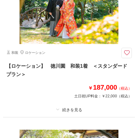
衣装追加
会食
挙式
家族と撮影
家族用衣装レンタル
ペットと撮影
その他含むもの
全データ、衣裳小物（アクセサリー、シャツ、パニエ、靴など）、新郎ヘア
セット
和装
ロケーション
たくさんの草花に囲まれた「庭園フラリエ」でのウェディングフォト♪
おとぎ話に出てくるようなお花がたくさんの庭園、ロケーション地「庭園フ
【ロケーション】 徳川園 和装1着 ＜スタンダード
ラリエ」での撮影プラン！
プラン＞
洋装プランにプラス33,000円（税込）で和装に変更可能です♪
187,000
※交通費・会場使用料等は別途必要となります。
￥
（税込）
※掲載写真はイメージです
土日祝UP料金：
￥22,000
（税込）
相談予約する
撮影日の空き
来店・オンライン
を確認する
プラン詳細
撮影料
新婦衣装1着
新郎衣装1着