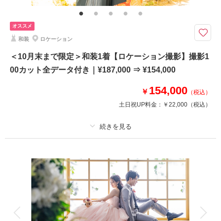
セット
季節の景色とともに、おふたりらしい一枚を。開放感あふれるロケーション
オススメ
で、自然な笑顔を残す洋装フォトウェディング。
和装
ロケーション
＜10月末までに撮影の方＞
名古屋市市政資料館や庭園フラリエなどでの洋装が映えるロケ地がたくさん
＜10月末まで限定＞和装1着【ロケーション撮影】撮影1
♪
00カット全データ付き｜¥187,000 ⇒ ¥154,000
撮影100カットで大満足なロケ撮影！
154,000
￥
（税込）
※交通費・会場使用料等は別途必要となります
※他プラン・キャンペーンとの併用不可
土日祝UP料金：
￥22,000
（税込）
相談予約する
撮影日の空き
来店・オンライン
を確認する
プラン詳細
撮影料
新婦衣装1着
新郎衣装1着
着付け
ヘアメイク
小物一式
アルバム
データ 100 カット
台紙付写真
衣装追加
会食
挙式
家族と撮影
家族用衣装レンタル
ペットと撮影