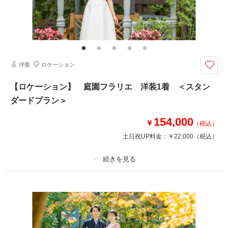
その他含むもの
全データ、衣裳小物（末広、5点セット、ヘアアクセサリー、草履など）、
新郎ヘアセット
和装×タキシードがカッコいい！
洋装
ロケーション
レトロな雰囲気でおしゃれな写真が撮れる、ロケーション地「陶磁器会館」
での撮影プラン！
【ロケーション】 庭園フラリエ 洋装1着 ＜スタン
ダードプラン＞
※交通費・会場使用料等は別途必要となります
※掲載写真はイメージです
154,000
￥
（税込）
土日祝UP料金：
￥22,000
（税込）
相談予約する
撮影日の空き
来店・オンライン
を確認する
プラン詳細
撮影料
新婦衣装1着
新郎衣装1着
着付け
ヘアメイク
小物一式
アルバム
データ 100 カット
台紙付写真