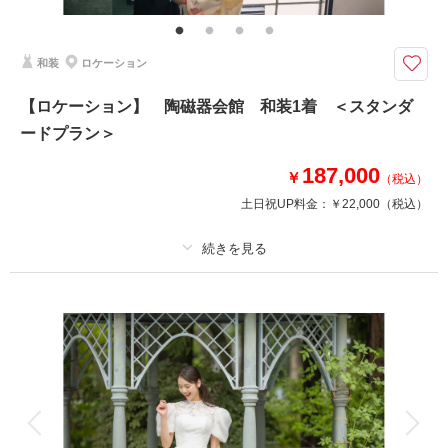
新郎ヘアセット
名古屋を代表する「名古屋城」でのウェディングフォト♪
和装
ロケーション
お城を背景に撮影ができる、ロケーション地「名古屋城」での撮影プラン！
和装は白無垢、色打掛からお選びいただけます♪
【ロケーション】 陶磁器会館 和装1着 ＜スタンダ
ードプラン＞
※交通費・会場使用料等は別途必要となります。
187,000
￥
（税込）
相談予約する
撮影日の空き
土日祝UP料金：
￥22,000
（税込）
来店・オンライン
を確認する
プラン詳細
撮影料
新婦衣装1着
新郎衣装1着
着付け
ヘアメイク
小物一式
アルバム
データ 100 カット
台紙付写真
衣装追加
会食
挙式
家族と撮影
家族用衣装レンタル
ペットと撮影