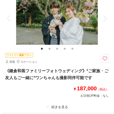
アルバム
データ 100 カット
台紙付写真
相談予約する
撮影日の空き
来店・オンライン
を確認する
衣装追加
会食
挙式
家族と撮影
家族用衣装レンタル
ペットと撮影
その他含むもの
撮影データ（約100カット）・白無垢or色打掛・紋付袴・ヘアメイク・着付
け・撮影アテンド・撮影小物・和ブーケ・移動費・施設利用料
＜四季折々の自然を堪能＞撮影に必要なものが全てプランに含まれています
ファミリー撮影プラン
【データ約100カット・衣装一式・美容・移動・申請等全て込】
和装
ロケーション
⚫︎ロケ地：鎌倉・３つの寺院よりご指定下さい
⚫︎データ：約100カット（色味補正などレタッチ済）
《鎌倉和装ファミリーフォトウェディング》*ご家族・ご
⚫︎納期：約3週間
友人もご一緒に*ワンちゃんも撮影同伴可能です
⚫︎所要時間：お支度から撮影終了まで3.5-4時間
⚫︎多少雨天でも撮影可能
187,000
￥
（税込）
⚫︎衣装２着目羽織り替え+￥5,500
土日祝UP料金：
なし
このプランで撮影可能な撮影レポート
撮影日：
2025年7月5日