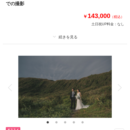
での撮影
⚫︎衣装：国内外からセレクトしたドレスより１着お選びください
⚫︎その他 : ブーケ、アクセサリー類レンタル有
143,000
￥
（税込）
土日祝UP料金：
なし
このプランで撮影可能な撮影レポート
撮影日：
2026年5月27日
撮影場所：
サザンビーチ
（神奈川）
プラン詳細
撮影料
新婦衣装1着
新郎衣装1着
着付け
ヘアメイク
小物一式
アルバム
データ 150 カット
台紙付写真
相談予約する
撮影日の空き
来店・オンライン
を確認する
衣装追加
会食
挙式
家族と撮影
家族用衣装レンタル
ペットと撮影
その他含むもの
150カットデータ（納期約3週間/レタッチ済）・ヘアメイク・撮影アテン
ド・アクセサリー類レンタル・ベールレンタル・ブーケ＆ブートニアレンタ
ル
オススメ