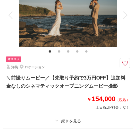
アルバム
データ 100 カット
台紙付写真
衣装追加
会食
挙式
相談予約する
撮影日の空き
家族と撮影
家族用衣装レンタル
ペットと撮影
来店・オンライン
を確認する
その他含むもの
撮影データ（約100カット）・白無垢or色打掛・紋付袴・ヘアメイク・着付
け・撮影アテンド・撮影小物・和ブーケ・移動費・施設利用料
オススメ
8月までのご予約対象＜木々の新緑がまぶしい「緑」の季節＞【全データ・
衣装一式・美容・移動・申請等全て込】
洋装
ロケーション
⚫︎ロケ地：鎌倉・妙本寺他
＼前撮りムービー／【先取り予約で3万円OFF】追加料
⚫︎データ：撮影全データ約100カット（色味補正などレタッチ済）
金なしのシネマティックオープニングムービー撮影
⚫︎納期：約3週間
⚫︎所要時間：お支度から撮影終了まで3.5-4時間
154,000
￥
⚫︎多少雨天でも撮影可能
（税込）
⚫︎衣装２着目羽織り替え+￥5,500
土日祝UP料金：
なし
このプランで撮影可能な撮影レポート
プラン詳細
撮影日：
2024年6月30日