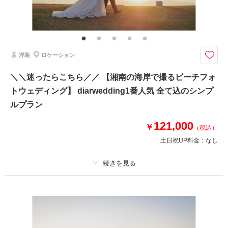
その他含むもの
撮影データ+DVD1枚（納期約1ヶ月）・著作権フリー音源提供・ヘアメイ
ク・撮影アテンド・アクセサリー類レンタル・ブーケ＆ブートニアレンタ
ル・ベールレンタル
洋装
ロケーション
9.10.11月撮影対象《江ノ島・城ヶ島》追加料金なしでドローン撮影◎ 衣装
やヘアメイク等、必要なものは全て込のオールインパック
＼＼迷ったらこちら／／ 【湘南の海岸で撮るビーチフォ
●ロケ地： 片瀬江ノ島海岸周辺、城ヶ島など、ご相談ください
トウェディング】 diarwedding1番人気 全て込のシンプ
●データ＋DVD1枚
●納期:約ひと月程度
ルプラン
●衣装:国内外からセレクトしたドレスより1着レンタル
●お花・アクセサリー類: 無料でレンタル
121,000
￥
（税込）
その他、撮影代金やロケ地への移動等、全て含まれております
土日祝UP料金：
なし
相談予約する
撮影日の空き
来店・オンライン
を確認する
プラン詳細
撮影料
新婦衣装1着
新郎衣装1着
着付け
ヘアメイク
小物一式