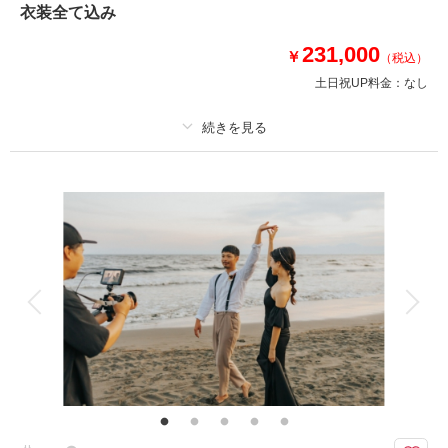
⚫︎納期：約3週間
衣装全て込み
⚫︎所要時間：お支度から撮影終了まで途中移動含め約7時間
⚫︎多少雨天でも撮影可能
231,000
￥
（税込）
※日没の関係で撮影不可な撮影月あり
土日祝UP料金：
なし
このプランで撮影可能な撮影レポート
撮影日：
2024年9月21日
プラン詳細
撮影場所：
鎌倉・妙本寺 / 片瀬江ノ島海岸
（神奈
川）
撮影料
新婦衣装1着
新郎衣装1着
着付け
ヘアメイク
小物一式
アルバム
データ 150 カット
台紙付写真
衣装追加
会食
挙式
相談予約する
撮影日の空き
来店・オンライン
を確認する
家族と撮影
家族用衣装レンタル
ペットと撮影
その他含むもの
撮影データ（約150カット）・白無垢or色打掛・紋付袴・洋装ドレス・洋装
新郎衣装・ヘアメイク・着付け・撮影アテンド・撮影小物・ブーケレンタ
ル・移動費・施設利用料