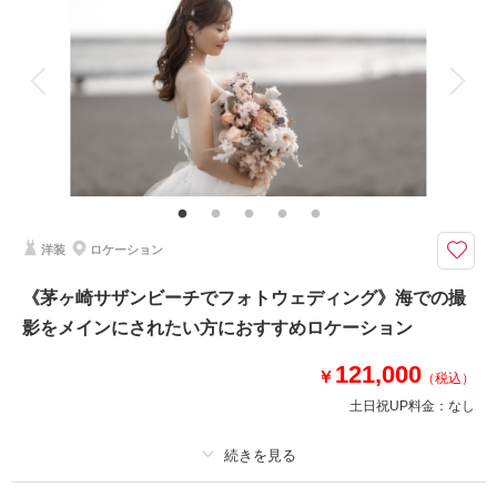
着付け
ヘアメイク
小物一式
アルバム
データ 100 カット
台紙付写真
衣装追加
会食
挙式
家族と撮影
家族用衣装レンタル
ペットと撮影
その他含むもの
撮影データ100カット(レタッチ済み)・映像データ・DVD・ヘアメイク・撮
影アテンド・ドレス・アクセサリー類・セミオーダーブーケ
鎌倉寺院での和装撮影＆ムービー撮影のセット// 撮影に必要なものは全て揃
洋装
ロケーション
っていますので記載のプラン価格以外に追加料金発生しません
妙本寺、瑞泉寺、海蔵寺、他ご希望があればお気軽にご相談ください。
《茅ヶ崎サザンビーチでフォトウェディング》海での撮
鎌倉のお支度スペースにて着付け・ヘアメイク後、お車にて移動。移動費も
影をメインにされたい方におすすめロケーション
プランに含まれております。
ご家族やご友人の見学も大歓迎！
121,000
【納期】
￥
（税込）
写真・約3週間以内
土日祝UP料金：
なし
映像・約1ヶ月程度
相談予約する
撮影日の空き
プラン詳細