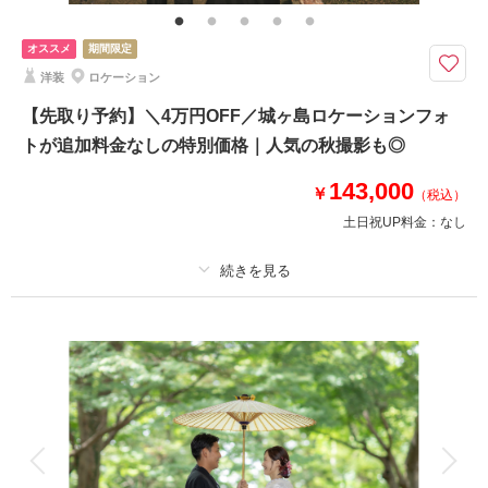
ド・アクセサリー類レンタル・ブーケ＆ブートニアレンタル・ベールレンタ
ル
オススメ
期間限定
8月までのお問い合わせでお得に♩◆ひと月3組までの特別価格 ￥121,000
洋装
ロケーション
→￥110,000
【先取り予約】＼4万円OFF／城ヶ島ロケーションフォ
⚫︎江ノ島周辺ロケーション
トが追加料金なしの特別価格｜人気の秋撮影も◎
⚫︎データ：約100カット（色味補正等レタッチ済）
⚫︎納期：約3週間
143,000
￥
⚫︎衣装：国内外からセレクトしたドレスより１着お選び下さい
（税込）
⚫︎ブーケ・ヘッドアクセサリー類無料レンタル
土日祝UP料金：
なし
このプランで撮影可能な撮影レポート
適用条件：
8月までにご予約の方対象
撮影日：
2024年9月16日
プラン詳細
撮影場所：
片瀬江ノ島海岸
（神奈川）
撮影料
新婦衣装1着
新郎衣装1着
着付け
ヘアメイク
小物一式
アルバム
データ 150 カット
台紙付写真
相談予約する
撮影日の空き
衣装追加
会食
挙式
来店・オンライン
を確認する