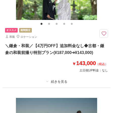
家族と撮影
家族用衣装レンタル
ペットと撮影
その他含むもの
撮影データ150カット（納期3週間/レタッチ済）・ヘアメイク・撮影アテン
ド・アクセサリー類レンタル・ブーケ＆ブートニアレンタル・ベールレンタ
ル
オススメ
期間限定
8月までにお問い合わせでお得に♩｜全データ（レタッチ込）、ドレス・美
和装
ロケーション
容・移動込のオールインパック◆
＼鎌倉・和装／【4万円OFF】追加料金なし◆古都・鎌
●ロケ地：城ヶ島
倉の和装前撮り特別プラン(¥187,000➔¥143,000)
●データ:約150カット(色味補正等レタッチ済)
●納期:約3週間
143,000
￥
●衣装:国内外からセレクトしたドレスより1着レンタル（持込無料/ドレスグ
（税込）
レードUP料金なし）
土日祝UP料金：
なし
●ブーケ・アクセサリー類無料レンタル
適用条件：
8月までにご予約の方対象
このプランで撮影可能な撮影レポート
プラン詳細
撮影日：
2024年7月19日
撮影場所：
城ヶ島
（神奈川）
撮影料
新婦衣装1着
新郎衣装1着
着付け
ヘアメイク
小物一式