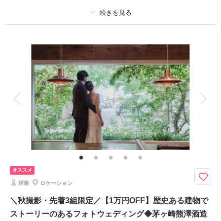
このプランで撮影可能な撮影レポート
プラン詳細
撮影日：
2024年7月8日
撮影場所：
片瀬江ノ島海岸
（神奈川）
撮影料
新婦衣装1着
新郎衣装1着
着付け
ヘアメイク
小物一式
アルバム
データ 100 カット
台紙付写真
衣装追加
会食
挙式
相談予約する
撮影日の空き
家族と撮影
家族用衣装レンタル
ペットと撮影
来店・オンライン
を確認する
その他含むもの
100カットデータ（納期約3週間/レタッチ済）・ヘアメイク・撮影アテン
ド・アクセサリー類レンタル・ベールレンタル・ブーケ＆ブートニアレンタ
ル
オススメ
9・10・11月撮影◆ひと月3組限定◆茅ヶ崎もしくは辻堂海岸をロケ地にお
洋装
ロケーション
選びいただけます
⚫︎茅ヶ崎サザンビーチ周辺or辻堂海岸等、近隣のビーチロケーション撮影
＼秋撮影・先着3組限定／【1万円OFF】歴史ある建物で
⚫︎データ：約100カット（色味補正等レタッチ済）
ストーリーのあるフォトウェディング◆茅ヶ崎熊澤酒造
⚫︎納期：約3週間