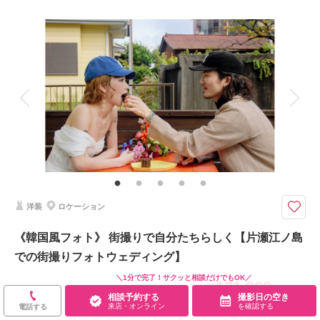
来店・オンライン
を確認する
撮影料
新婦衣装1着
新郎衣装1着
着付け
ヘアメイク
小物一式
アルバム
データ 100 カット
台紙付写真
衣装追加
会食
挙式
家族と撮影
家族用衣装レンタル
ペットと撮影
その他含むもの
100カットデータ（納期約3週間/レタッチ済）・ヘアメイク・撮影アテン
ド・アクセサリー類レンタル・ベールレンタル・セミオーダーブーケ（撮影
後記念にお持ち帰り可）
洋装
ロケーション
*茅ヶ崎サザンビーチでのビーチフォトウェディング*茅ヶ崎のお支度場所か
ら車送迎
《韓国風フォト》 街撮りで自分たちらしく【片瀬江ノ島
⚫︎茅ヶ崎サザンビーチ周辺ロケーション撮影
での街撮りフォトウェディング】
⚫︎データ：約100カット（色味補正等レタッチ済）
⚫︎納期：約3週間
＼1分で完了！サクッと相談だけでもOK／
121,000
⚫︎衣装：国内外からセレクトしたドレスより１着お選びください
￥
（税込）
相談予約する
撮影日の空き
⚫︎お花：セミオーダードライフラワーブーケ＆ブートニア作成（お持ち帰り
来店・オンライン
を確認する
土日祝UP料金：
なし
電話する
◎）