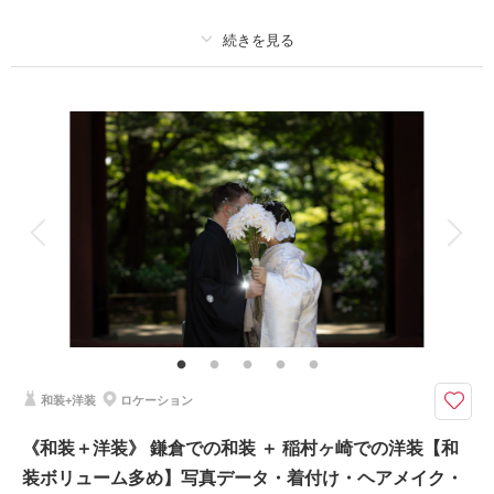
※愛犬同伴には諸注意事項がございます。
プラン詳細
このプランで撮影可能な撮影レポート
撮影料
新婦衣装1着
新郎衣装1着
撮影日：
2026年3月9日
撮影場所：
鎌倉・妙本寺
（神奈川）
着付け
ヘアメイク
小物一式
アルバム
データ 150 カット
台紙付写真
衣装追加
会食
挙式
家族と撮影
家族用衣装レンタル
ペットと撮影
相談予約する
撮影日の空き
来店・オンライン
を確認する
その他含むもの
撮影データ（約150カット）・新郎新婦和装衣装・新郎新婦洋装衣装・ヘア
メイク・着付け・撮影アテンド・撮影小物・ブーケ・移動費・施設利用料
【和装も洋装もどちらも撮れる】鎌倉で和装撮影後、茅ヶ崎のお仕度場所へ
和装+洋装
ロケーション
移動して近隣の海岸にて洋装撮影を行います
⚫︎ロケ地：鎌倉寺院（お支度サロンから車で約5分）&茅ヶ崎サザンビーチ
《和装＋洋装》 鎌倉での和装 ＋ 稲村ヶ崎での洋装【和
または辻堂海岸付近
装ボリューム多め】写真データ・着付け・ヘアメイク・
⚫︎データ：約150カット