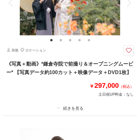
家族と撮影
家族用衣装レンタル
ペットと撮影
相談予約する
撮影日の空き
来店・オンライン
を確認する
その他含むもの
撮影データ150カット(レタッチ済み)・映像データ・DVD・ヘアメイク・撮
影アテンド・ドレス・アクセサリー類・セミオーダーブーケ
城ケ島など三浦エリアにて撮影。大自然ならではの迫力のオープニングムー
和装
ロケーション
ビーが撮影できます！
ダイナミックなロケーションで映像＆スチールを同時進行で撮影します。
《写真＋動画》*鎌倉寺院で前撮り＆オープニングムービ
ドローン撮影も可能なエリア。
ー* 【写真データ約100カット＋映像データ＋DVD1枚】
ドローン撮影の追加料金は一切発生しません。
お支度を整え車移動→現地解散も可能です。
297,000
￥
（税込）
【納期】
土日祝UP料金：
なし
写真・約3週間以内
映像・約1ヶ月程度
プラン詳細
相談予約する
撮影日の空き
来店・オンライン
を確認する
撮影料
新婦衣装1着
新郎衣装1着