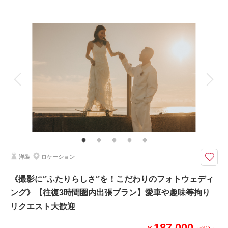
撮影場所：
城ヶ島
（神奈川）
プラン詳細
撮影料
新婦衣装1着
新郎衣装1着
着付け
ヘアメイク
小物一式
アルバム
データ 150 カット
台紙付写真
相談予約する
撮影日の空き
来店・オンライン
を確認する
衣装追加
会食
挙式
家族と撮影
家族用衣装レンタル
ペットと撮影
その他含むもの
撮影データ150カット（納期3週間/レタッチ済）・ヘアメイク・撮影アテン
ド・アクセサリー類レンタル・ベールレンタル・セミオーダードライブーケ
カメラマン車同乗◎現地解散◎ 持込◎ 《ドレス・ヘアメイク・オーダーブ
洋装
ロケーション
ーケ・150カット》表示価格より追加料金一切なし♪
●往復3時間圏内・三浦エリア・ご希望のロケ地にて撮影（要相談）
《撮影に‘’ふたりらしさ‘’を！こだわりのフォトウェディ
●データ:約150カット(色味補正等レタッチ済)
ング》【往復3時間圏内出張プラン】愛車や趣味等拘り
●納期:約3週間
●衣装:ドレス1着レンタル
リクエスト大歓迎
●お花:セミオーダーでお好みのドライフラワーブーケ＆ブートニア作成(お
持ち帰り◎)
187,000