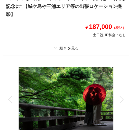
●データ:約150カット(色味補正等レタッチ済)
記念に* 【城ケ島や三浦エリア等の出張ロケーション撮
●納期:約3週間
●衣装:国内外からセレクトしたドレスより1着レンタル
影】
●お花:セミオーダーでお好みのドライフラワーブーケ＆ブートニア作成(お
持ち帰り◎)
187,000
￥
（税込）
土日祝UP料金：
なし
このプランで撮影可能な撮影レポート
撮影日：
2024年9月18日
撮影場所：
城ヶ島
（神奈川）
プラン詳細
撮影料
新婦衣装1着
新郎衣装1着
着付け
ヘアメイク
小物一式
アルバム
データ 150 カット
台紙付写真
相談予約する
撮影日の空き
来店・オンライン
を確認する
衣装追加
会食
挙式
家族と撮影
家族用衣装レンタル
ペットと撮影
その他含むもの
150カットデータ（納期約3週間/レタッチ済）・ヘアメイク・撮影アテン
ド・アクセサリー類レンタル・ベールレンタル・セミオーダーブーケブーケ