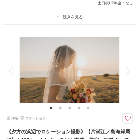
土日祝UP料金：
なし
このプランで撮影可能な撮影レポート
撮影日：
2023年10月29日
撮影場所：
片瀬江ノ島海岸
（神奈川）
プラン詳細
撮影料
新婦衣装1着
新郎衣装1着
着付け
ヘアメイク
小物一式
アルバム
データ 100 カット
台紙付写真
相談予約する
撮影日の空き
来店・オンライン
を確認する
衣装追加
会食
挙式
家族と撮影
家族用衣装レンタル
ペットと撮影
その他含むもの
100カットデータ（納期約3週間/レタッチ済）・ヘアメイク・撮影アテン
ド・アクセサリー類レンタル・ベールレンタル・セミオーダーブーケブーケ
（撮影後記念にお持ち帰り可）※誠に恐縮ですがロケ地への移動は（車の定
員の為）ご自身のお車での移動をお願いしています
洋装
ロケーション
ワンちゃんやお連れの方も一緒に撮影大歓迎です！お二人での撮影時の見守
《夕方の浜辺でロケーション撮影》【片瀬江ノ島海岸周
り同伴者をお願いしております。 難しい場合は一度ご相談下さい