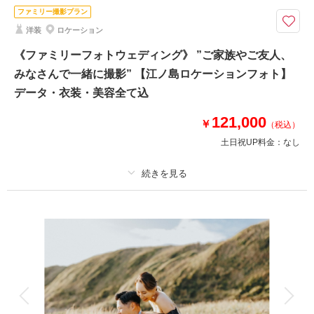
ファミリー撮影プラン
撮影時間を日没に合わせてタイムライン作成～茅ヶ崎のお支度場所から車送
洋装
ロケーション
迎
⚫︎片瀬江ノ島周辺の海・緑のロケーション
《ファミリーフォトウェディング》 ”ご家族やご友人、
⚫︎データ：約100カット（レタッチ済）
みなさんで一緒に撮影” 【江ノ島ロケーションフォト】
⚫︎納期：約3週間
データ・衣装・美容全て込
⚫︎衣装：新郎新婦各1着※新郎衣装はサイズによりご用意頂く事がございま
す
121,000
￥
⚫︎お花：セミオーダードライフラワーブーケ＆ブートニア作成（お持ち帰り
（税込）
◎）
土日祝UP料金：
なし
このプランで撮影可能な撮影レポート
プラン詳細
撮影日：
2023年12月3日
撮影場所：
片瀬江ノ島海岸
（神奈川）
撮影料
新婦衣装1着
新郎衣装1着
着付け
ヘアメイク
小物一式
アルバム
データ 100 カット
台紙付写真
衣装追加
会食
挙式
相談予約する
撮影日の空き
来店・オンライン
を確認する
家族と撮影
家族用衣装レンタル
ペットと撮影