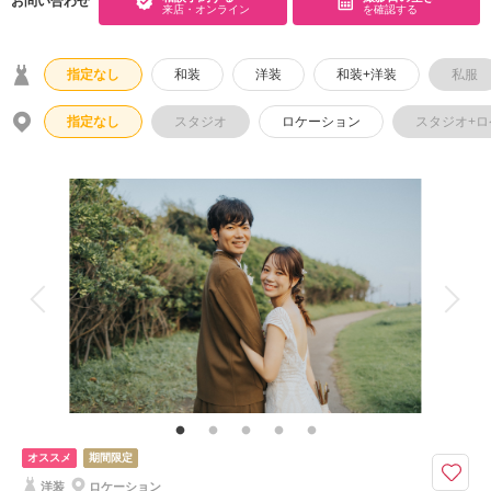
お問い合わせ
来店・オンライン
を確認する
こだわりポイント
指定なし
和装
洋装
和装+洋装
私服
指定なし
スタジオ
ロケーション
スタジオ+
海での撮影
ペットと撮影
動画の作成
衣装追加無料
家族・友人と撮影
神社・寺院での撮影
人気スポットでの撮影
持ち込み衣装
豊富なドレス
ドローン撮影
豊富な色打掛・着物
オススメ
期間限定
ヘアメイクリハーサル
洋装
ロケーション