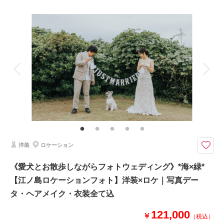
プラン詳細
撮影場所：
片瀬江ノ島海岸
（神奈川）
撮影料
新婦衣装1着
新郎衣装1着
着付け
ヘアメイク
小物一式
アルバム
データ 100 カット
台紙付写真
衣装追加
会食
挙式
相談予約する
撮影日の空き
来店・オンライン
を確認する
家族と撮影
家族用衣装レンタル
ペットと撮影
その他含むもの
100カットデータ（納期約3週間/レタッチ済）・ヘアメイク・撮影アテン
ド・アクセサリー類レンタル・ベールレンタル・セミオーダーブーケ（撮影
後記念にお持ち帰り可）
洋装
ロケーション
光・影・余白。ムードで残すフォトウェディング。
⚫︎片瀬江ノ島周辺ロケーション撮影
《愛犬とお散歩しながらフォトウェディング》*海×緑*
⚫︎データ：約100カット（色味補正等レタッチ済）
【江ノ島ロケーションフォト】洋装×ロケ｜写真デー
⚫︎納期：約3週間
⚫︎衣装：国内外からセレクトしたドレスより１着お選びください
タ・ヘアメイク・衣装全て込
⚫︎お花：セミオーダーでお好みのドライフラワーブーケ＆ブートニア作成
（お持ち帰り◎）
121,000
￥
（税込）