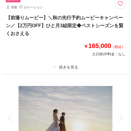
9・10・11月撮影対象※平日朝お仕度スタート限定プランとなります◆￥1
洋装
ロケーション
54,000→￥143,000 まるジブリのようなロケ地
⚫︎ロケ地: 茅ヶ崎熊沢酒造敷地内
【前撮りムービー】＼秋の先行予約ムービーキャンペー
⚫︎データ：約150カット（色味補正等レタッチ済）
ン／【2万円OFF】ひと月3組限定◆ベストシーズンを賢
⚫︎納期：約3週間
くおさえる
⚫︎衣装：国内外からセレクトしたドレスより１着お選びください
⚫︎その他：アクセサリー、ブーケ等レンタル有（無料）
165,000
￥
（税込）
土日祝UP料金：
なし
このプランで撮影可能な撮影レポート
撮影日：
2026年5月27日
撮影場所：
熊澤酒造、サザンビーチちがさき
（神
プラン詳細
奈川）
撮影料
新婦衣装1着
新郎衣装1着
着付け
ヘアメイク
小物一式
アルバム
データ
台紙付写真
相談予約する
撮影日の空き
来店・オンライン
を確認する
衣装追加
会食
挙式
家族と撮影
家族用衣装レンタル
ペットと撮影