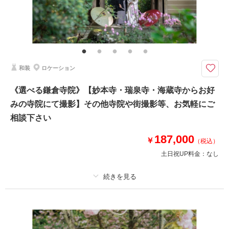
その他含むもの
撮影データ（約100カット）・白無垢or色打掛・紋付袴・ヘアメイク・着付
け・撮影アテンド・撮影小物・和ブーケ・移動費・施設利用料
＜四季折々の自然を堪能＞新郎新婦お着物一式〜撮影小物まで全てがプラン
和装
ロケーション
に含まれております。2着目掛け替え￥5,500
⚫︎ロケ地：鎌倉・妙本寺（お支度サロンから車で約5分）
《選べる鎌倉寺院》【妙本寺・瑞泉寺・海蔵寺からお好
⚫︎データ：約100カット（色味補正などレタッチ済）
みの寺院にて撮影】その他寺院や街撮影等、お気軽にご
⚫︎納期：約3週間
⚫︎所要時間：お支度から撮影終了まで3.5-4時間
相談下さい
⚫︎多少雨天でも撮影可能
⚫︎衣装２着目羽織り替え+￥5,500
187,000
￥
（税込）
土日祝UP料金：
なし
このプランで撮影可能な撮影レポート
撮影日：
2026年5月24日
撮影場所：
鎌倉・妙本寺
（神奈川）
プラン詳細
撮影料
新婦衣装1着
新郎衣装1着
着付け
ヘアメイク
小物一式