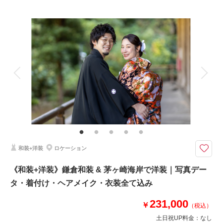
プラン詳細
撮影場所：
海蔵寺 / 妙本寺
（神奈川）
撮影料
新婦衣装1着
新郎衣装1着
着付け
ヘアメイク
小物一式
アルバム
データ 100 カット
台紙付写真
相談予約する
撮影日の空き
衣装追加
会食
挙式
来店・オンライン
を確認する
家族と撮影
家族用衣装レンタル
ペットと撮影
その他含むもの
撮影データ（約100カット）・白無垢or色打掛・紋付袴・ヘアメイク・着付
け・撮影アテンド・撮影小物・和ブーケ・移動費・施設利用料
＜お子様やご友人の参加も大歓迎＞新郎新婦お着物一式〜撮影小物まで全て
和装+洋装
ロケーション
がプランに含まれております。移動はご自身でお願いしております
⚫︎ロケ地：鎌倉・妙本寺
《和装+洋装》鎌倉和装 & 茅ヶ崎海岸で洋装｜写真デー
⚫︎データ：約100カット
タ・着付け・ヘアメイク・衣装全て込み
⚫︎納期：約3週間
⚫︎所要時間：お支度から撮影終了まで3.5-4時間
231,000
⚫︎多少雨天でも撮影可能
￥
（税込）
⚫︎衣装２着目羽織り替え+￥5,500
土日祝UP料金：
なし