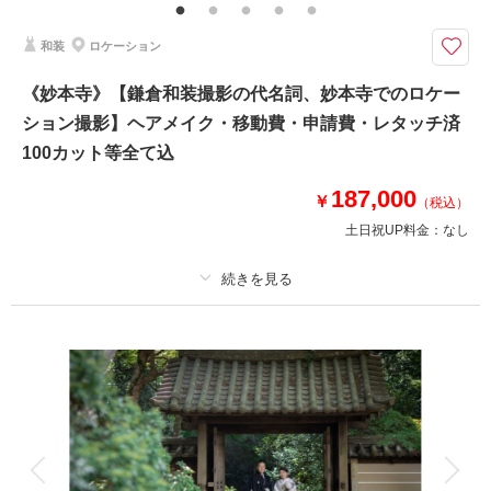
（撮影後記念にお持ち帰り可）
和装
ロケーション
お散歩しながら一緒に撮影ができる// もちろんお二人だけでの撮影も行いま
す
《妙本寺》【鎌倉和装撮影の代名詞、妙本寺でのロケー
⚫︎葉山・三浦エリアロケーション撮影
ション撮影】ヘアメイク・移動費・申請費・レタッチ済
⚫︎データ：約150カット（色味補正等レタッチ済）
⚫︎納期：約3週間
100カット等全て込
⚫︎衣装：国内外からセレクトしたドレスより１着お選びください
⚫︎お花：セミオーダーでお好みのドライフラワーブーケ＆ブートニア作成
187,000
￥
（税込）
（お持ち帰り◎）
土日祝UP料金：
なし
このプランで撮影可能な撮影レポート
撮影日：
2024年11月26日
プラン詳細
撮影場所：
城ヶ島
（神奈川）
撮影料
新婦衣装1着
新郎衣装1着
着付け
ヘアメイク
小物一式
アルバム
データ 100 カット
台紙付写真
衣装追加
会食
挙式
相談予約する
撮影日の空き
来店・オンライン
を確認する
家族と撮影
家族用衣装レンタル
ペットと撮影