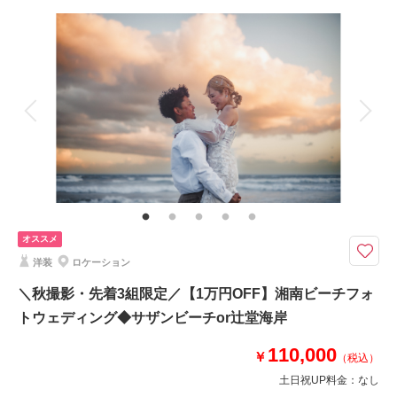
撮影場所：
妙本寺
（神奈川）
撮影料
新婦衣装1着
新郎衣装1着
着付け
ヘアメイク
小物一式
アルバム
データ
台紙付写真
衣装追加
会食
挙式
相談予約する
撮影日の空き
来店・オンライン
を確認する
家族と撮影
家族用衣装レンタル
ペットと撮影
その他含むもの
撮影データ+DVD1枚（納期約1ヶ月）・著作権フリー音源提供・ヘアメイ
ク・撮影アテンド・アクセサリー類・レンタルブーケ＆ブートニアレンタ
ル・ベールレンタル
オススメ
8月までのご予約対象《江ノ島・城ヶ島》追加料金なしでドローン撮影◎ 衣
洋装
ロケーション
装やヘアメイク等、必要なものは全て込のオールインパック
●ロケ地： 片瀬江ノ島海岸周辺、城ヶ島など、ご相談ください
＼秋撮影・先着3組限定／【1万円OFF】湘南ビーチフォ
●データ＋DVD1枚
トウェディング◆サザンビーチor辻堂海岸
●納期:約ひと月程度
●衣装:国内外からセレクトしたドレスより1着レンタル
110,000
￥
（税込）
●お花・アクセサリー類: 無料でレンタル
その他、撮影代金やロケ地への移動等、全て含まれております
土日祝UP料金：
なし