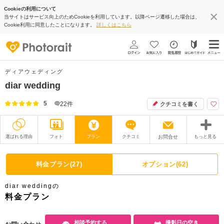
Cookieの利用について
当サイトはサービス向上のためCookieを利用しています。以降ページ遷移した場合は、
Cookie利用に同意したことになります。
詳しくはこちら
ディアウェディング
diar wedding
5
22
件
クチコミを書く
選ばれる理由
フォト
プラン
クチコミ
お問合せ
もっと見る
撮影レポート
フォトグラファー
料金プラン(27)
オプション(62)
衣装
ムービー
diar weddingの
オプション
ブログ
料金プラン
アクセス/TEL
スタジオトップ
相談予約する
撮影日の空き