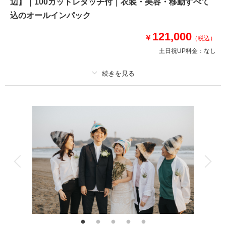
辺】｜100カットレタッチ付｜衣装・美容・移動すべて
⚫︎片瀬江ノ島周辺ロケーション撮影
⚫︎データ：約100カット（色味補正等レタッチ済）
込のオールインパック
⚫︎納期：約3週間
⚫︎衣装：国内外からセレクトしたドレスより１着お選びください
121,000
￥
（税込）
⚫︎お花：セミオーダーでお好みのドライフラワーブーケ＆ブートニア作成
土日祝UP料金：
なし
（お持ち帰り◎）
このプランで撮影可能な撮影レポート
プラン詳細
撮影日：
2024年5月17日
撮影場所：
片瀬海岸 江ノ島周辺エリア
（神奈
撮影料
新婦衣装1着
新郎衣装1着
川）
着付け
ヘアメイク
小物一式
アルバム
データ 100 カット
台紙付写真
衣装追加
会食
挙式
相談予約する
撮影日の空き
家族と撮影
家族用衣装レンタル
ペットと撮影
来店・オンライン
を確認する
その他含むもの
100カットデータ（納期約3週間/レタッチ済）・ヘアメイク・撮影アテン
ド・アクセサリー類レンタル・ベールレンタル・セミオーダーブーケ（撮影
後記念にお持ち帰り可）