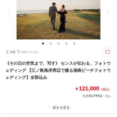
アルバム
データ 100 カット
台紙付写真
衣装追加
会食
挙式
家族と撮影
家族用衣装レンタル
ペットと撮影
その他含むもの
100カットデータ（納期約3週間/レタッチ済）・ヘアメイク・撮影アテン
ド・アクセサリー類レンタル・ベールレンタル・セミオーダーブーケ（撮影
後記念にお持ち帰り可）
洋装
ロケーション
海・空・緑、自然の光を存分に浴びた’フォトジェニックな写真’’に自信があ
ります！
《その日の空気まで、写す》 センスが伝わる、フォトウ
⚫︎江ノ島近隣湘南エリア周辺ロケーション
ェディング 【江ノ島海岸周辺で撮る湘南ビーチフォトウ
⚫︎データ：約100カット（色味補正等レタッチ済）
⚫︎納期：約3週間
ェディング】全部込み
⚫︎衣装：国内外からセレクトしたドレスより１着お選び下さい
⚫︎お花：セミオーダーでドライフラワーブーケ＆ブートニア作成（お持ち帰
121,000
￥
（税込）
り◎）
土日祝UP料金：
なし
このプランで撮影可能な撮影レポート
撮影日：
2025年10月24日