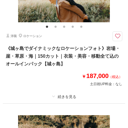
その他含むもの
100カットデータ（納期約3週間/レタッチ済）・ヘアメイク・撮影アテン
ド・アクセサリー類レンタル・ベールレンタル・セミオーダーブーケブーケ
（撮影後記念にお持ち帰り可）
洋装
ロケーション
お二人の大切な記念日、みなさんで一緒に撮影◎徒歩で移動しながら片瀬海
岸周辺のロケ地で撮影【表示価格より追加料金一切なし】
《城ヶ島でダイナミックなロケーションフォト》岩場・
⚫︎片瀬江ノ島周辺ロケーション撮影
崖・草原・海｜150カット｜衣装・美容・移動全て込の
⚫︎データ：約100カット（色味補正等レタッチ済）
⚫︎納期：約3週間
オールインパック【城ヶ島】
⚫︎衣装：国内外からセレクトしたドレスより１着お選びください
⚫︎お花：セミオーダーでお好みのドライフラワーブーケ＆ブートニア作成
187,000
￥
（税込）
（お持ち帰り◎）
土日祝UP料金：
なし
このプランで撮影可能な撮影レポート
撮影日：
2025年1月28日
プラン詳細
撮影場所：
片瀬江ノ島海岸
（神奈川）
撮影料
新婦衣装1着
新郎衣装1着
着付け
ヘアメイク
小物一式