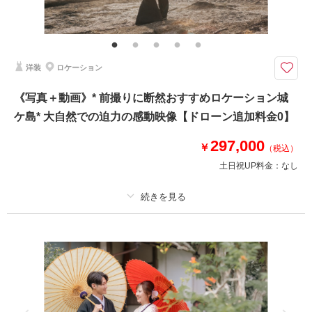
撮影データ100カット(レタッチ済み)・映像データ・DVD・ヘアメイク・撮
影アテンド・ドレス・アクセサリー類・セミオーダーブーケ
写真は全データ約100カット（レタッチ済）、映像はデータ＆DVD１枚納品
洋装
ロケーション
[片瀬海岸はドローン飛行不可エリアとなります]
写真と動画、両方セットのフォトウェディングプラン。
《写真＋動画》* 前撮りに断然おすすめロケーション城
撮影地は片瀬海岸周辺の海や緑のあるエリアとなります。
ケ島* 大自然での迫力の感動映像【ドローン追加料金0】
（近隣でご希望のロケ地ご希望がありましたらお気軽にご相談ください）
297,000
【納期】
￥
（税込）
写真: 約3週間以内
土日祝UP料金：
なし
映像: 約1ヶ月程度
このプランで撮影可能な撮影レポート
プラン詳細
撮影日：
2023年11月2日
撮影料
新婦衣装1着
新郎衣装1着
撮影場所：
江ノ島周辺 片瀬海岸
（神奈川）
着付け
ヘアメイク
小物一式
アルバム
データ 150 カット
台紙付写真
衣装追加
会食
挙式