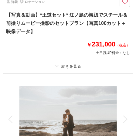
洋装
ロケーション
【和装も洋装も1日で叶う贅沢プラン】納品写真の割合は和装が多めとなり
ます
【写真＆動画】*王道セット* 江ノ島の海辺でスチール＆
⚫︎ロケ地：鎌倉・妙本寺 / 稲村ヶ崎（鎌倉周辺海岸）
前撮りムービー撮影のセットプラン【写真100カット＋
⚫︎データ：約150カット（画像補正あり）
⚫︎納期：約3週間
映像データ】
⚫︎所要時間：お支度から撮影終了まで5〜5.5時間
⚫︎多少雨天でも撮影可能
231,000
￥
（税込）
※和装、洋装ともにお仕度は鎌倉の系列サロン一角にて行います
土日祝UP料金：
なし
このプランで撮影可能な撮影レポート
撮影日：
2024年11月22日
プラン詳細
撮影場所：
稲村ケ崎 妙本寺
（神奈川）
撮影料
新婦衣装1着
新郎衣装1着
着付け
ヘアメイク
小物一式
アルバム
データ 100 カット
台紙付写真
衣装追加
会食
挙式
相談予約する
撮影日の空き
来店・オンライン
を確認する
家族と撮影
家族用衣装レンタル
ペットと撮影
その他含むもの