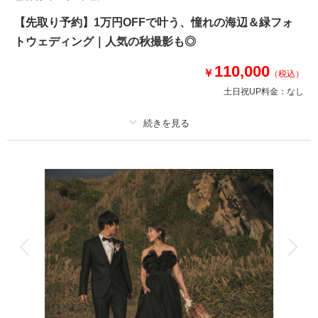
【先取り予約】1万円OFFで叶う、憧れの海辺＆緑フォ
トウェディング｜人気の秋撮影も◎
110,000
￥
（税込）
土日祝UP料金：
なし
適用条件：
8月までの撮影申し込み
プラン詳細
撮影料
新婦衣装1着
新郎衣装1着
着付け
ヘアメイク
小物一式
アルバム
データ 100 カット
台紙付写真
衣装追加
会食
挙式
家族と撮影
家族用衣装レンタル
ペットと撮影
その他含むもの
100カットデータ（納期約3週間/レタッチ済）・ヘアメイク・撮影アテン