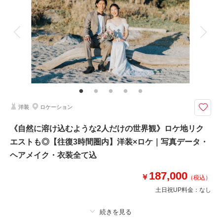
アルバム
データ 150 カット
台紙付写真
衣装追加
会食
挙式
相談予約する
撮影日の空き
来店・オンライン
を確認する
家族と撮影
家族用衣装レンタル
ペットと撮影
その他含むもの
撮影データ150カット（納期3週間/レタッチ済）・ヘアメイク・撮影アテン
ド・アクセサリー類レンタル・ベールレンタル・セミオーダードライブーケ
カメラマン車同乗◎現地解散◎ 《ドレス・ヘアメイク・オーダーブーケ・
洋装
ロケーション
全データ150カット付》表示価格より追加料金一切なし♪
●ロケ地：城ヶ島
《自然に溶け込むような2人だけの世界観》ロケ地リク
●データ:約150カット(色味補正等レタッチ済)
エストも◎【往復3時間圏内】洋装×ロケ｜写真データ・
●納期:約3週間
●衣装:国内外からセレクトしたドレスより1着レンタル（持込無料/ドレスグ
ヘアメイク・衣装全て込
レードUP料金なし）
●お花:セミオーダードライフラワーブーケ＆ブートニア作成(お持ち帰り◎)
187,000
￥
（税込）
土日祝UP料金：
なし
このプランで撮影可能な撮影レポート
撮影日：
2024年1月24日