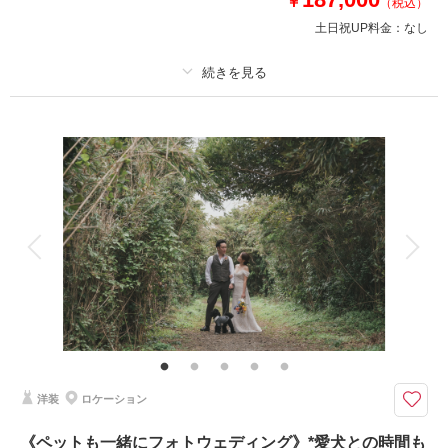
￥
（税込）
土日祝UP料金：
なし
このプランで撮影可能な撮影レポート
撮影日：
2025年6月23日
撮影場所：
城ヶ島
（神奈川）
プラン詳細
撮影料
新婦衣装1着
新郎衣装1着
着付け
ヘアメイク
小物一式
アルバム
データ 150 カット
台紙付写真
相談予約する
撮影日の空き
来店・オンライン
を確認する
衣装追加
会食
挙式
家族と撮影
家族用衣装レンタル
ペットと撮影
その他含むもの
撮影データ150カット（納期3週間/レタッチ済）・ヘアメイク・撮影アテン
ド・アクセサリー類レンタル・ベールレンタル・セミオーダードライブーケ
【お好みアイテムで2人らしい撮影】趣味を取り入れた”オリジナルフォト
洋装
ロケーション
ウェディング” 愛車、キャンプ、スノボ等お気軽にご相談下さい
●往復3時間圏内・三浦エリア等穴場ロケーション撮影
《ペットも一緒にフォトウェディング》*愛犬との時間も