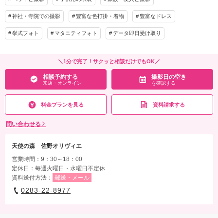
来店・オンライン
を確認する
衣装追加
会食
挙式
神社・寺院での撮影
豊富な色打掛・着物
豊富なドレス
家族と撮影
家族用衣装レンタル
ペットと撮影
挙式フォト
マタニティフォト
データ即日受け取り
その他含むもの
ドレス1着・タキシード1着・ご新婦様ヘアメイク・着付け・髪飾り・靴・パニエ・ワ
イシャツ・アクセサリー・ベール・グローブ・ブーケ・ブートニア・スタジオ撮影・
＼1分で完了！サクッと相談だけでもOK／
お庭撮影・教会使用料・ブライズルーム使用料・撮影小物・アルバム・全データ・修
相談予約する
撮影日の空き
整済みデータ
来店・オンライン
を確認する
相談予約する
撮影日の空き
来店・オンライン
を確認する
料金プランを見る
資料請求する
問い合わせる
天使の森 佐野オリヴィエ
営業時間：9：30～18：00
定休日：毎週火曜日・水曜日不定休
資料送付方法：
郵送・メール
0283-22-8977