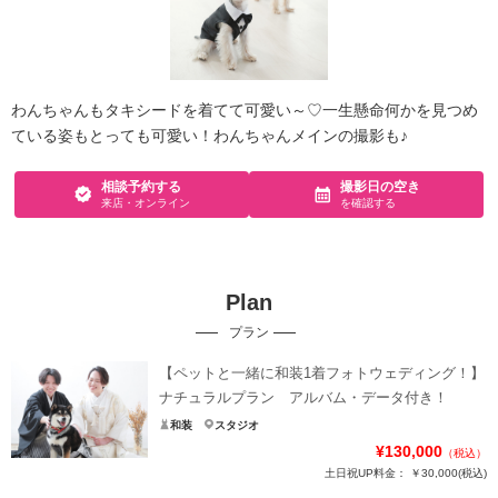
わんちゃんもタキシードを着てて可愛い～♡一生懸命何かを見つめ
ている姿もとっても可愛い！わんちゃんメインの撮影も♪
相談予約する
撮影日の空き
来店・オンライン
を確認する
Plan
プラン
【ペットと一緒に和装1着フォトウェディング！】
ナチュラルプラン アルバム・データ付き！
和装
スタジオ
¥130,000
（税込）
土日祝UP料金：
￥30,000
(税込)