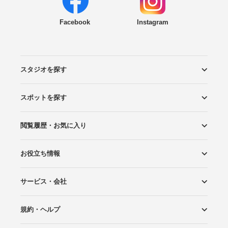
Facebook
Instagram
スタジオを探す
スポットを探す
エリアから探す
こだわりから探す
NEW PHOTO STYLE
プランから探す
フォトタイプ診断
フォトグラファーから探す
国内リゾートから探す
閲覧履歴・お気に入り
ロケーションから探す
スタジオから探す
お役立ち情報
閲覧スタジオ
お気に入り
サービス・会社
Wedding Photo マガジン
はじめてガイド
規約・ヘルプ
Photoraitとは
スタジオの掲載について
お問い合わせ
運営会社
サイトマップ