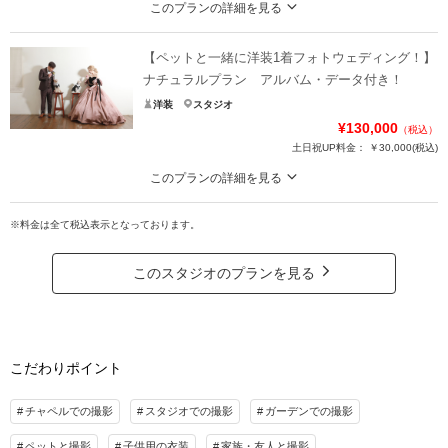
このプランの詳細を見る
ペットも家族の一員！可愛いペットと一緒に撮影出来ます♪
【ペットと一緒に洋装1着フォトウェディング！】
お二人の思い出の物や一緒にお写真に残したいものがあれば是非お持込みくだ
さい！
ナチュラルプラン アルバム・データ付き！
お衣装お持込みもOK！全データ当日お渡しOK！
洋装
スタジオ
体調不良などによるお日にち変更可能！
¥130,000
（税込）
土日祝UP料金：
￥30,000
(税込)
プラン詳細
このプランの詳細を見る
撮影料
新婦衣装1着
新郎衣装1着
ペットも家族の一員！可愛いペットと一緒に撮影出来ます♪
着付け
ヘアメイク
小物一式
※料金は全て税込表示となっております。
※当店のお衣装レンタルの場合、ペットを抱っこすることは出来ません。
アルバム 16P
データ 100カット
台紙付写真
お二人の思い出の物や一緒にお写真に残したいものがあれば是非お持込みくだ
さい！
衣装追加
会食
挙式
このスタジオのプランを見る
お衣装お持込みもOK！全データ当日お渡しOK！
家族と撮影
家族用衣装レンタル
ペットと撮影
体調不良などによるお日にち変更可能！
その他含むもの
プラン詳細
打掛1着・紋服1着・ご新婦様ヘアメイク・着付け・髪飾り・和装小物一式・ブライズ
こだわりポイント
撮影料
新婦衣装1着
新郎衣装1着
ルーム使用料・スタジオ撮影・お庭撮影・撮影小物・アルバム・全データ・修整済み
データ
着付け
ヘアメイク
小物一式
チャペルでの撮影
スタジオでの撮影
ガーデンでの撮影
アルバム 16P
データ 100カット
台紙付写真
相談予約する
撮影日の空き
ペットと撮影
子供用の衣装
家族・友人と撮影