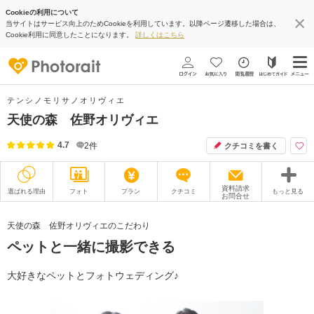
Cookieの利用について
当サイトはサービス向上のためCookieを利用しています。以降ページ遷移した場合は、
Cookie利用に同意したことになります。
詳しくはこちら
テンシノモリサノオリヴィエ
天使の森 佐野オリヴィエ
4.7
2
件
クチコミを書く
資料請求
選ばれる理由
フォト
プラン
クチコミ
もっと見る
お問合せ
撮影レポート
フォトグラファー
天使の森 佐野オリヴィエのこだわり
ペットと一緒に撮影できる
衣装
ムービー
オプション
ブログ
大好きなペットとフォトウェディング♪
アクセス/TEL
スタジオトップ