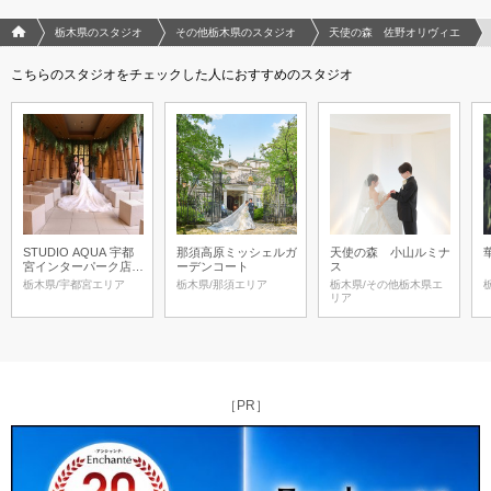
フォトウエディング/結婚写真のPhotorait ホーム
栃木県のスタジオ
その他栃木県のスタジオ
天使の森 佐野オリヴィエ
こちらのスタジオをチェックした人におすすめのスタジオ
STUDIO AQUA 宇都
那須高原ミッシェルガ
天使の森 小山ルミナ
宮インターパーク店
ーデンコート
ス
（スタジオAQUA）
栃木県/宇都宮エリア
栃木県/那須エリア
栃木県/その他栃木県エ
リア
［PR］