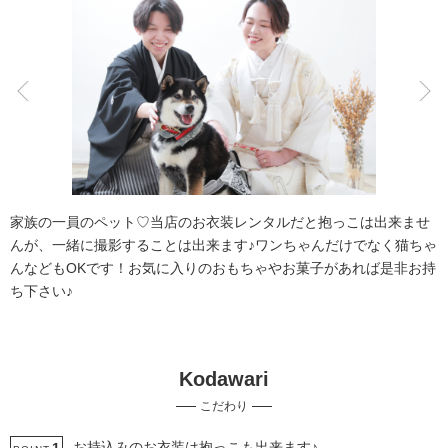
こだわりポイント
チャペルでの撮影
スタジオでの撮影
家族の一員のペット♡当店のお衣装レンタルだと抱っこは出来ませ
んが、一緒に撮影することは出来ます♪ワンちゃんだけでなく猫ちゃ
んなどもOKです！お気に入りのおもちゃやお菓子があれば是非お持
ち下さい♪
ガーデンでの撮影
ペットと撮影
Kodawari
子供用の衣装
家族・友人と撮影
神社・寺院での撮影
こだわり
豊富な色打掛・着物
豊富なドレス
挙式フォト
マタニティフォト
データ即日受け取り
お持込みのお衣装は抱っこも出来ます♪