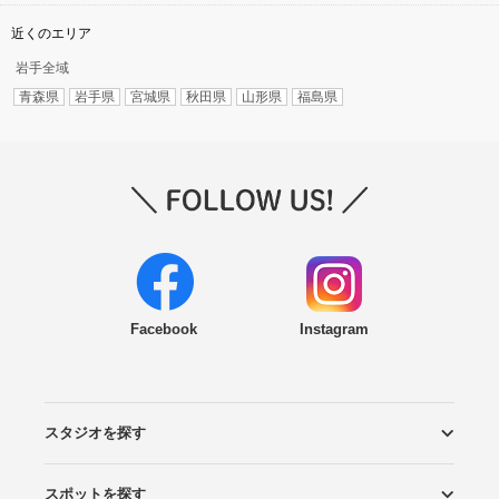
近くのエリア
岩手全域
青森県
岩手県
宮城県
秋田県
山形県
福島県
Facebook
Instagram
スタジオを探す
スポットを探す
エリアから探す
こだわりから探す
NEW PHOTO STYLE
プランから探す
フォトタイプ診断
フォトグラファーから探す
国内リゾートから探す