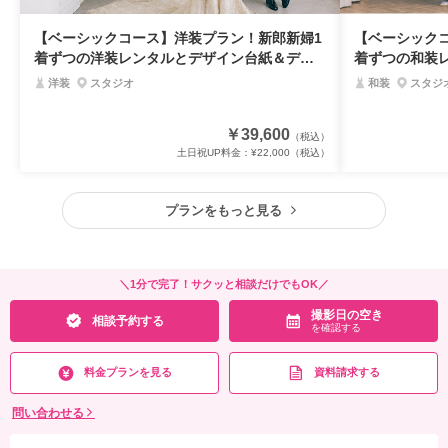
【ベーシックコース】洋装プラン！新郎新婦1
【ベーシック
着ずつの洋装レンタルとデザイン台紙＆デー
着ずつの和装
タ付きプラン
タ付きプラン
洋装
スタジオ
和装
スタジ
￥39,600
（税込）
土日祝UP料金：
¥22,000
（税込）
プランをもっと見る
＼1分で完了！サクッと相談だけでもOK／
撮影日の空き
相談予約する
を確認する
料金プランを見る
資料請求する
問い合わせる