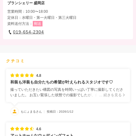
ブランシェリー 盛岡店
営業時間：10:00〜18:00
定休日：水曜日・第一火曜日・第三火曜日
資料送付方法：
郵送
019-654-2304
クチコミ
4.8
和装も洋装も自分たちの希望が叶えられるスタジオです♡
撮っていただきたい構図の写真を時間いっぱい丁寧に撮影してくださ
いました。 お互い緊張した状態での撮影でしたが、自然な笑顔をバッ
… 続きを見る
チリ切り取ってくださり、大満足の仕上がりでした。
もにょまるさん
投稿日：2026/1/12
4.6
アットホームなウェディングフォト