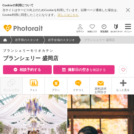
Cookieの利用について
当サイトはサービス向上のためCookieを利用しています。以降ページ遷移した場合は、
Cookie利用に同意したことになります。
詳しくはこちら
フォトウエディング/結婚写真のPhotorait ホーム
岩手県のスタジオ
岩手全域のスタジオ
ブランシェリー 盛岡店
ブランシェリーモリオカテン
ブランシェリー 盛岡店
相談予約する
撮影日の空き
を確認する
資料請求
選ばれる理由
フォト
プラン
クチコミ
もっと見る
お問合せ
撮影レポート
フォトグラファー
衣装
ムービー
オプション
ブログ