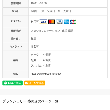
10:00〜18:00
営業時間
水曜日・第一火曜日・第三火曜日
定休日
お支払い
利用可
スタジオ , ロケーション , 出張撮影
撮影場所
郵送
受け渡し
指名可
カメラマン
4 週間
データ
4 週間
写真
納期
4 週間
アルバム
https://www.blancherie.jp/
URL
メールで送る
ブランシェリー 盛岡店のページ一覧