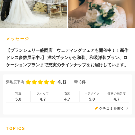
メッセージ
【ブランシェリー盛岡店 ウェディングフェアも開催中！！新作
ドレス多数展示中♪】 洋装プランから和装、和装洋装プラン、ロ
ケーションプランまで充実のラインナップをお届けしています。
4.8
3
件
満足度平均
写真
スタッフ
衣装
ヘアメイク
価格の満足度
5.0
4.7
4.7
5.0
4.7
クチコミを書く
TOPICS