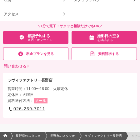
衣装
スタッフブログ
アクセス
＼1分で完了！サクッと相談だけでもOK／
相談予約する
撮影日の空き
来店・オンライン
を確認する
料金プランを見る
資料請求する
問い合わせる
ラヴィファクトリー長野店
営業時間：11:00〜18:00 火曜定休
定休日：火曜日
資料送付方法：
メール
026-269-7011
フォトウエディング/結婚写真のPhotorait ホーム
長野県のスタジオ
長野市のスタジオ
ラヴィファクトリー長野店
クチ