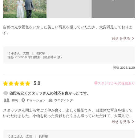
自然の光や景色をいかした美しい写真を撮っていただき、大変満足しておりま
す。
続きを見る
ミキさん
女性
滋賀県
撮影
2022/10
平日撮影
（撮影時
28
歳）
投稿
2023/1/20
5.0
スタジオからの返信あり
値段も安くスタッフさんの対応も良かったです。
和装
ロケーション
ウエディング
スタッフさん同士もすごく仲が良く、楽しく撮影でき、自然体な写真を撮って
いただけました。小物を使った撮影もたくさん撮っていただけて、大満足で
す！
続きを見る
くまこさん
女性
長野県