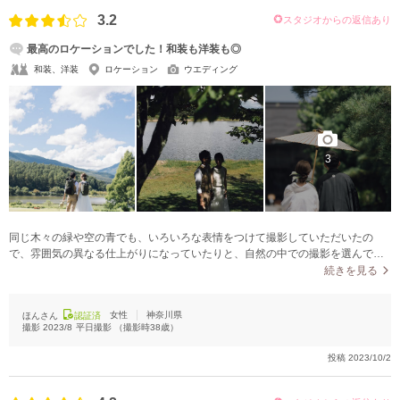
3.2
スタジオからの返信あり
最高のロケーションでした！和装も洋装も◎
和装、洋装
ロケーション
ウエディング
3
同じ木々の緑や空の青でも、いろいろな表情をつけて撮影していただいたの
で、雰囲気の異なる仕上がりになっていたりと、自然の中での撮影を選んでよ
かったと思える仕上がりでした。天気の良い日だったので光の具合もステキで
続きを見る
した。
女性
神奈川県
ほんさん
認証済
撮影
2023/8
平日撮影
（撮影時
38
歳）
投稿
2023/10/2