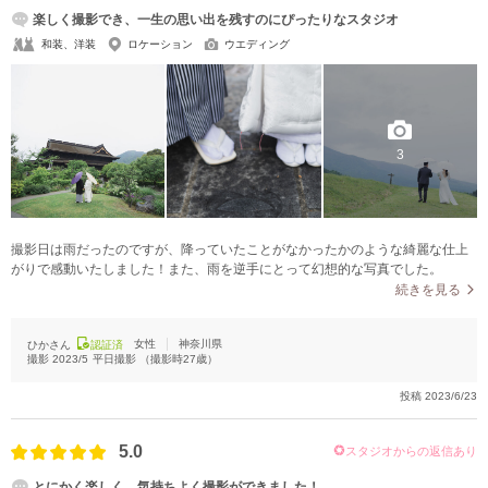
楽しく撮影でき、一生の思い出を残すのにぴったりなスタジオ
和装、洋装
ロケーション
ウエディング
3
撮影日は雨だったのですが、降っていたことがなかったかのような綺麗な仕上
がりで感動いたしました！また、雨を逆手にとって幻想的な写真でした。
続きを見る
女性
神奈川県
ひかさん
認証済
撮影
2023/5
平日撮影
（撮影時
27
歳）
投稿
2023/6/23
5.0
スタジオからの返信あり
とにかく楽しく、気持ちよく撮影ができました！