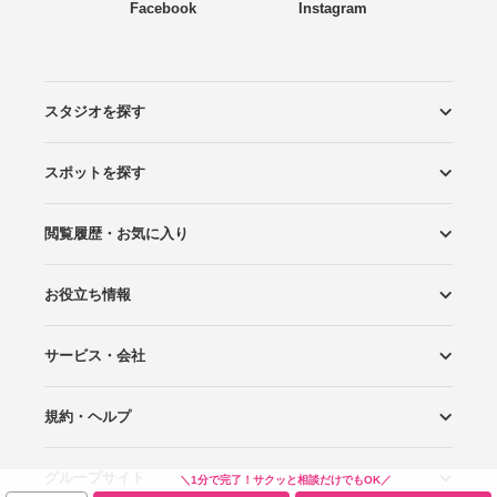
Facebook
Instagram
スタジオを探す
スポットを探す
エリアから探す
こだわりから探す
NEW PHOTO STYLE
プランから探す
フォトタイプ診断
フォトグラファーから探す
国内リゾートから探す
閲覧履歴・お気に入り
ロケーションから探す
スタジオから探す
お役立ち情報
閲覧スタジオ
お気に入り
サービス・会社
Wedding Photo マガジン
はじめてガイド
規約・ヘルプ
Photoraitとは
スタジオの掲載について
お問い合わせ
運営会社
サイトマップ
グループサイト
プライバシーポリシー
利用規約
ヘルプ
＼1分で完了！サクッと相談だけでもOK／