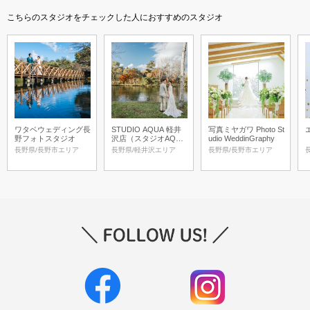
こちらのスタジオをチェックした人におすすめのスタジオ
ワタベウェディング長
STUDIO AQUA 軽井
写真ミヤガワ Photo St
野フォトスタジオ
沢店（スタジオAQU
udio WeddinGraphy
A）
長野県/長野市エリア
長野県/軽井沢エリア
長野県/長野市エリア