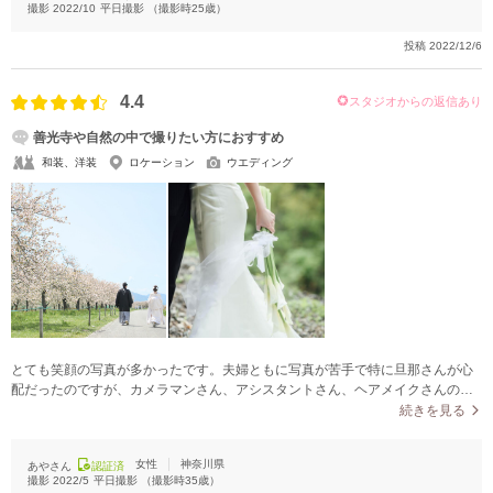
撮影
2022/10
平日撮影
（撮影時
25
歳）
投稿
2022/12/6
4.4
スタジオからの返信あり
善光寺や自然の中で撮りたい方におすすめ
和装、洋装
ロケーション
ウエディング
とても笑顔の写真が多かったです。夫婦ともに写真が苦手で特に旦那さんが心
配だったのですが、カメラマンさん、アシスタントさん、ヘアメイクさんの声
かけが上手ですごい自然な笑顔の写真ばっかりでした！
続きを見る
女性
神奈川県
あやさん
認証済
撮影
2022/5
平日撮影
（撮影時
35
歳）