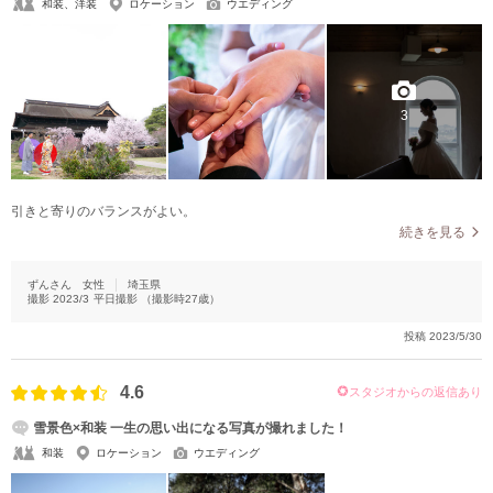
和装、洋装
ロケーション
ウエディング
3
引きと寄りのバランスがよい。
続きを見る
ずんさん
女性
埼玉県
撮影
2023/3
平日撮影
（撮影時
27
歳）
投稿
2023/5/30
4.6
スタジオからの返信あり
雪景色×和装 一生の思い出になる写真が撮れました！
和装
ロケーション
ウエディング