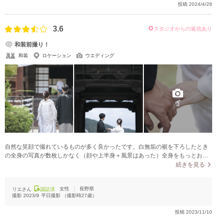
投稿
2024/4/28
3.6
スタジオからの返信あり
和装前撮り！
和装
ロケーション
ウエディング
3
自然な笑顔で撮れているものが多く良かったです。白無垢の裾を下ろしたとき
の全身の写真が数枚しかなく（顔や上半身＋風景はあった）全身をもっとお願
いすれば良かったです。
続きを見る
女性
長野県
リエさん
認証済
撮影
2023/9
平日撮影
（撮影時
27
歳）
投稿
2023/11/10