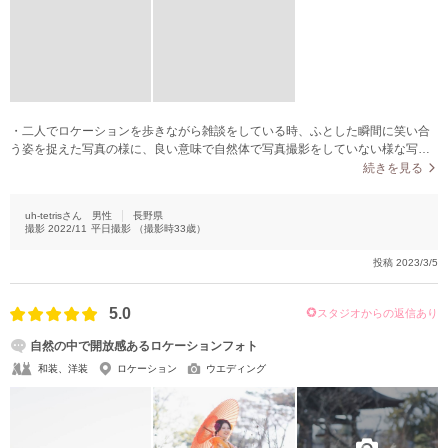
・二人でロケーションを歩きながら雑談をしている時、ふとした瞬間に笑い合
う姿を捉えた写真の様に、良い意味で自然体で写真撮影をしていない様な写真
を撮影してくれます。
続きを見る
uh-tetrisさん
男性
長野県
撮影
2022/11
平日撮影
（撮影時
33
歳）
投稿
2023/3/5
5.0
スタジオからの返信あり
自然の中で開放感あるロケーションフォト
和装、洋装
ロケーション
ウエディング