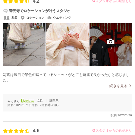
4.2
スタジオからの返信あり
善光寺でロケーションが叶うスタジオ
和装
ロケーション
ウエディング
3
写真は遠目で景色の写っているショットがとても綺麗で良かったなと感じまし
た。
続きを見る
女性
静岡県
みえさん
認証済
撮影
2023/6
平日撮影
（撮影時
28
歳）
投稿
2023/6/26
4.6
スタジオからの返信あり