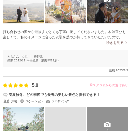
6
打ち合わせの際から最後までとても丁寧に接してくださいました。衣装選びも
楽しくて、私のイメージに合った衣装を幾つか持ってきていただいたので、自
分好みの素敵な衣装を選ぶことができました。本番は緊張しましたが、普段だ
続きを見る
と自分ではできないメイクやヘアスタイルにしてくださり、支度から楽しかっ
たです。カメラマンさんも楽しい方だったのでリラックスして撮影することが
ともさん
女性
長野県
できました。仕上がった写真は、かっちりとした写真から、オフショットのよ
撮影
2022/11
平日撮影
（撮影時
31
歳）
うな写真まで、自然体なとても素敵な写真に仕上がりました。ラヴィファクト
リーさんで、撮影できて本当に良かったです。ありがとうございました。
投稿
2023/3/5
5.0
スタジオからの返信あり
春夏秋冬、どの季節でも長野の美しい景色と撮影できる！
洋装
ロケーション
ウエディング
3