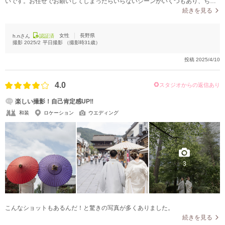
いです。お任せでお願いしてしまったらいらないシーンがいくつもあり、ちょ
っと疲れてしまいました、、
続きを見る
女性
長野県
h.nさん
認証済
撮影
2025/2
平日撮影
（撮影時
31
歳）
投稿
2025/4/10
4.0
スタジオからの返信あり
楽しい撮影！自己肯定感UP‼︎
和装
ロケーション
ウエディング
3
こんなショットもあるんだ！と驚きの写真が多くありました。
続きを見る