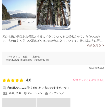
元から光の表現をお得意とするカメラマンさんをご指名させていただいたの
で、光の反射が美しい写真ばかりなのが気に入っています。特に陽の光に照ら
された雪が舞う写真は、とても幻想的でした。カメラマンさんの声掛けや指示
続きを見る
も的確でわかりやすく、リラックスして撮影に臨むことができたので、明るい
表情の写真ばかりでした。
すーさささん
女性
東京都
撮影
2023/1
土日祝撮影
（撮影時
30
歳）
投稿
2023/4/9
4.8
スタジオからの返信あり
自然体な二人の姿を残したい方におすすめです！
和装、洋装
ロケーション
ウエディング