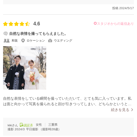
投稿
2024/5/17
4.6
スタジオからの返信あり
自然な表情を撮ってもらえました。
和装
ロケーション
ウエディング
自然な表情をしている瞬間を撮っていただいて、とても気に入っています。私
は面と向かって写真を撮られると顔が引きつってしまい、どちらかというと写
真を撮られるのが苦手です。こんなに素敵に撮ってもらえてすごく嬉しく、デ
続きを見る
ータが納品されてからは毎日見ています。
女性
三重県
kikiさん
認証済
撮影
2024/3
平日撮影
（撮影時
28
歳）