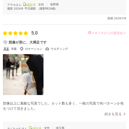
女性
長野県
アヤカさん
認証済
撮影
2024/6
平日撮影
（撮影時
29
歳）
投稿
2024/7/8
5.0
スタジオからの返信あり
想像が形に、大満足です
洋装
ロケーション
ウエディング
想像以上に素敵な写真でした。カット数も多く、一枚の写真で何パターンか色
をつけて頂きました。
続きを見る
女性
埼玉県
みくちゃむさん
認証済