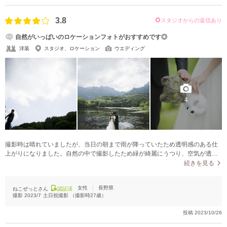
3.8
スタジオからの返信あり
自然がいっぱいのロケーションフォトがおすすめです◎
洋装
スタジオ、ロケーション
ウエディング
4
撮影時は晴れていましたが、当日の朝まで雨が降っていたため透明感のある仕
上がりになりました。自然の中で撮影したため緑が綺麗にうつり、空気が透き
通っていて幻想的な写真になりました。
続きを見る
女性
長野県
ねこぜっとさん
認証済
撮影
2023/7
土日祝撮影
（撮影時
27
歳）
投稿
2023/10/26