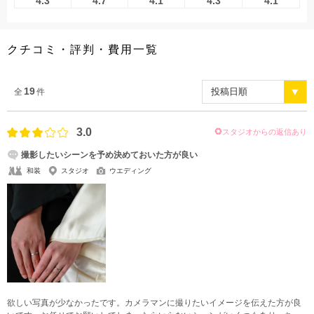
4.3
4.7
4.1
4.3
4.1
クチコミ・評判・費用一覧
19
全
件
3.0
スタジオからの返信あり
撮影したいシーンを予め決めておいた方が良い
和装
スタジオ
ウエディング
欲しい写真が少なかったです。カメラマンに撮りたいイメージを伝えた方が良