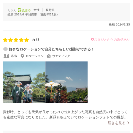
女性
長野県
ちさん
認証済
撮影
2024/6
平日撮影
（撮影時
22
歳）
投稿
2024/7/25
5.0
スタジオからの返信あり
好きなロケーションで自分たちらしい撮影ができる！
和装
ロケーション
ウエディング
撮影時、とっても天気が良かったので出来上がった写真も自然光の中でとって
も素敵な写真になりました。新緑も映えていてロケーションフォトでの撮影に
してよかったと思いました。
続きを見る