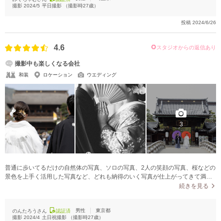
撮影
2024/5
平日撮影
（撮影時
27
歳）
投稿
2024/6/26
4.6
スタジオからの返信あり
撮影中も楽しくなる会社
和装
ロケーション
ウエディング
3
普通に歩いてるだけの自然体の写真、ソロの写真、2人の笑顔の写真、桜などの
景色を上手く活用した写真など、どれも納得のいく写真が仕上がってきて満足
です。自分達では思いつかないような写真の写り方も教えてくれて、照れなが
続きを見る
らも楽しい様子の写真も撮れた。
男性
東京都
のんたろうさん
認証済
撮影
2024/4
土日祝撮影
（撮影時
27
歳）