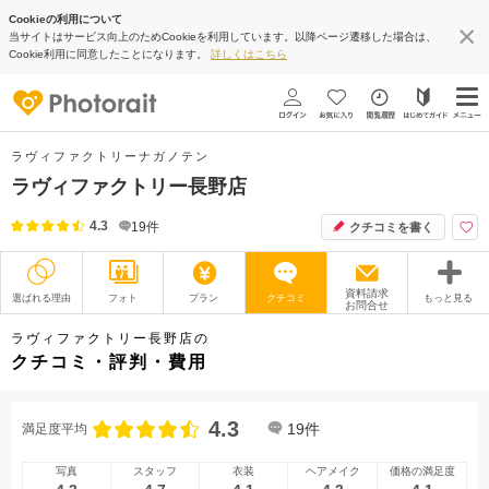
Cookieの利用について
当サイトはサービス向上のためCookieを利用しています。以降ページ遷移した場合は、
Cookie利用に同意したことになります。
詳しくはこちら
ラヴィファクトリーナガノテン
ラヴィファクトリー長野店
4.3
19
件
クチコミを書く
資料請求
選ばれる理由
フォト
プラン
クチコミ
もっと見る
お問合せ
撮影レポート
フォトグラファー
ラヴィファクトリー長野店の
クチコミ・評判・費用
衣装
ムービー
4.3
オプション
ブログ
19
件
満足度平均
アクセス/TEL
スタジオトップ
写真
スタッフ
衣装
ヘアメイク
価格の満足度