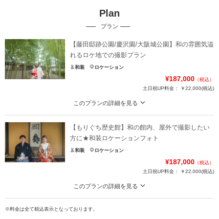
Plan
プラン
【藤田邸跡公園/慶沢園/大阪城公園】和の雰囲気溢
れるロケ地での撮影プラン
和装
ロケーション
¥187,000
（税込）
土日祝UP料金：
￥22,000
(税込)
このプランの詳細を見る
和装でロケーションフォトプランを 撮影できるプラン データ100カット/60分
撮影/移動費含む
【もりぐち歴史館】和の館内、屋外で撮影したい
和和装にぴったりな庭園や季節を感じられる自然ロケ、歴史的建造物での撮影
方に★和装ロケーションフォト
などご希望ロケ地に合わせてご提案いたします。
和装
ロケーション
ロケ地により撮影申請費が発生する場合がございます。
¥187,000
（税込）
上記ロケ地以外にもご案内可能でございますのでお気軽にお申し付けくださ
土日祝UP料金：
￥22,000
(税込)
い！
このプランの詳細を見る
プラン詳細
趣のあるロケーションでたっぷり和装フォト
※料金は全て税込表示となっております。
指定有形文化財で贅沢なフォトウェディングが楽しめます。
撮影料
新婦衣装1着
新郎衣装1着