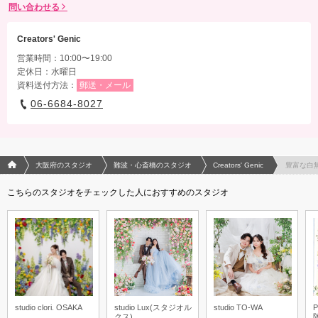
問い合わせる
Creators' Genic
営業時間：10:00〜19:00
定休日：水曜日
資料送付方法：
郵送・メール
06-6684-8027
フォトウエディング/結婚写真のPhotorait ホーム
大阪府のスタジオ
難波・心斎橋のスタジオ
Creators' Genic
豊富な白
こちらのスタジオをチェックした人におすすめのスタジオ
studio clori. OSAKA
studio Lux(スタジオル
studio TO-WA
P
クス)