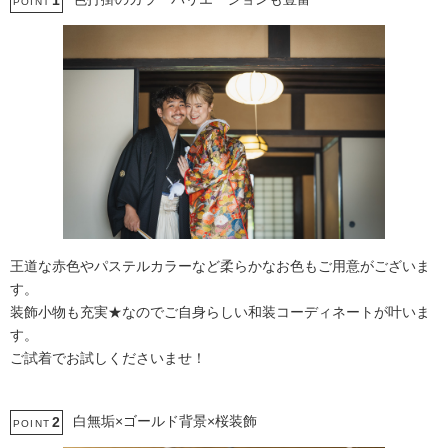
1
POINT
王道な赤色やパステルカラーなど柔らかなお色もご用意がございま
す。
装飾小物も充実★なのでご自身らしい和装コーディネートが叶いま
す。
ご試着でお試しくださいませ！
白無垢×ゴールド背景×桜装飾
2
POINT