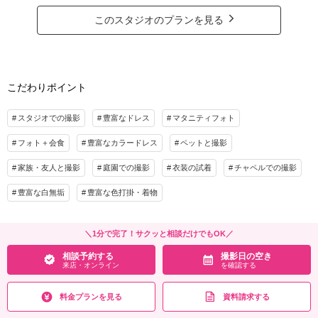
こちらのプランは60分100カットのお渡しですが、敷地すべてを堪能したいカ
着付け
ヘアメイク
小物一式
ップル様は
このスタジオのプランを見る
アルバム
データ 100カット
台紙付写真
撮影時間のご追加がおすすめ☆
（ロケ地使用料が必要となります。撮影当日に現金でお支払いくださいま
衣装追加
会食
挙式
せ。）
家族と撮影
家族用衣装レンタル
ペットと撮影
こだわりポイント
プラン詳細
その他含むもの
撮影料
新婦衣装1着
新郎衣装1着
ロケ地までの往復交通費
スタジオでの撮影
豊富なドレス
マタニティフォト
着付け
ヘアメイク
小物一式
相談予約する
撮影日の空き
フォト＋会食
豊富なカラードレス
ペットと撮影
アルバム
データ 100カット
台紙付写真
来店・オンライン
を確認する
衣装追加
会食
挙式
家族・友人と撮影
庭園での撮影
衣装の試着
チャペルでの撮影
家族と撮影
家族用衣装レンタル
ペットと撮影
豊富な白無垢
豊富な色打掛・着物
相談予約する
撮影日の空き
来店・オンライン
を確認する
＼1分で完了！サクッと相談だけでもOK／
相談予約する
撮影日の空き
来店・オンライン
を確認する
料金プランを見る
資料請求する