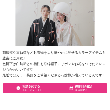
刺繍襟や重ね襟などお着物をより華やかに見せるカラーアイテムも
豊富にご用意♬
色掛下は白無垢との相性も◎綿帽子にリボンやお花をつけたアレン
ジもかわいいです♡
最近ではカラー装飾をご希望くださる花嫁様が増えているんです！
相談予約する
撮影日の空き
来店・オンライン
を確認する