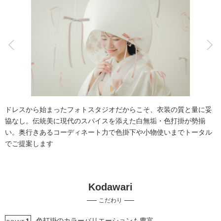
こだわりポイント
スタジオでの撮影
豊富なドレス
ドレスから始まったフォトスタジオだからこそ、衣装の質と量に妥
協なし。伝統美に現代のスパイスを添えた白無垢・色打掛が勢揃
い。奥行きあるコーディネート力で色掛下や小物使いまでトータル
でご提案します
マタニティフォト
フォト＋会食
Kodawari
豊富なカラードレス
ペットと撮影
家族・友人と撮影
こだわり
庭園での撮影
衣装の試着
チャペルでの撮影
豊富な白無垢
豊富な色打掛・着物
色打掛のカラーバリエーションも豊富