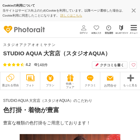
Cookieの利用について
当サイトはサービス向上のためCookieを利用しています。以降ページ遷移した場合は、
Cookie利用に同意したことになります。
詳しくはこちら
スタジオアクアオオミヤテン
STUDIO AQUA 大宮店（スタジオAQUA）
4.2
148
件
クチコミを書く
特典・
選ばれる理由
フォト
プラン
クチコミ
お問合せ
もっと見る
フェア
撮影レポート
フォトグラファー
STUDIO AQUA 大宮店（スタジオAQUA）のこだわり
色打掛・着物が豊富
衣装
ムービー
オプション
ブログ
豊富な種類の色打掛をご用意しております！
アクセス/TEL
スタジオトップ