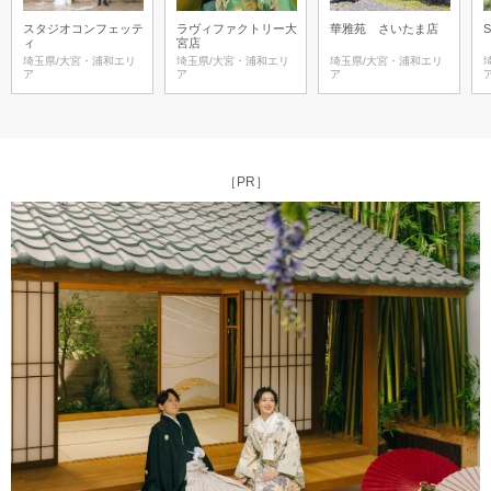
スタジオコンフェッテ
ラヴィファクトリー大
華雅苑 さいたま店
S
ィ
宮店
埼玉県/大宮・浦和エリ
埼玉県/大宮・浦和エリ
埼玉県/大宮・浦和エリ
ア
ア
ア
［PR］