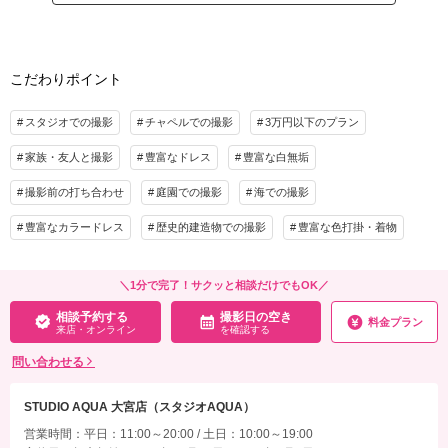
アルバム
データ 150カット
台紙付写真
プラン詳細
衣装追加
会食
挙式
撮影料
新婦衣装1着
新郎衣装1着
家族と撮影
家族用衣装レンタル
ペットと撮影
こだわりポイント
着付け
ヘアメイク
小物一式
アルバム 6P
データ 1カット
台紙付写真
相談予約する
撮影日の空き
来店・オンライン
を確認する
スタジオでの撮影
チャペルでの撮影
3万円以下のプラン
衣装追加
会食
挙式
家族・友人と撮影
豊富なドレス
豊富な白無垢
家族と撮影
家族用衣装レンタル
ペットと撮影
撮影前の打ち合わせ
庭園での撮影
海での撮影
相談予約する
撮影日の空き
来店・オンライン
を確認する
豊富なカラードレス
歴史的建造物での撮影
豊富な色打掛・着物
＼1分で完了！サクッと相談だけでもOK／
相談予約する
撮影日の空き
料金プラン
来店・オンライン
を確認する
問い合わせる
STUDIO AQUA 大宮店（スタジオAQUA）
営業時間：平日：11:00～20:00 / 土日：10:00～19:00