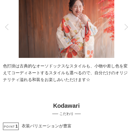
こだわりポイント
スタジオでの撮影
チャペルでの撮影
色打掛は古典的なオーソドックスなスタイルも、小物や差し色を変
えてコーディネートするスタイルも選べるので、自分だけのオリジ
ナリティ溢れる和装をお楽しみいただけます☆
Kodawari
3万円以下のプラン
家族・友人と撮影
こだわり
豊富なドレス
豊富な白無垢
撮影前の打ち合わせ
庭園での撮影
海での撮影
豊富なカラードレス
歴史的建造物での撮影
衣装バリエーションが豊富
1
POINT
豊富な色打掛・着物