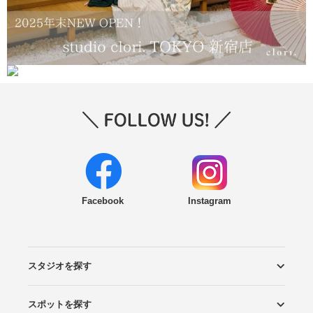
Facebook
Instagram
スタジオを探す
スポットを探す
エリアから探す
こだわりから探す
NEW PHOTO STYLE
プランから探す
フォトタイプ診断
フォトグラファーから探す
国内リゾートから探す