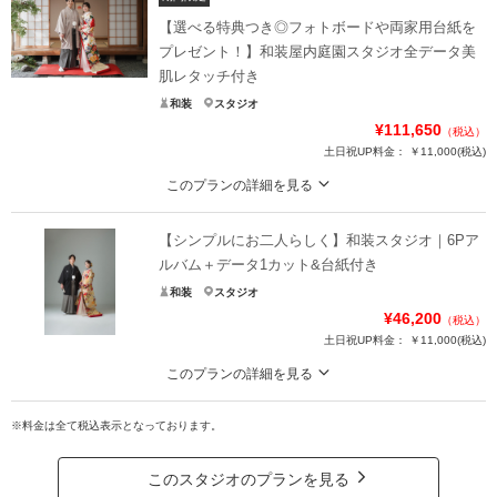
【選べる特典つき◎フォトボードや両家用台紙を
プレゼント！】和装屋内庭園スタジオ全データ美
肌レタッチ付き
和装
スタジオ
¥111,650
（税込）
土日祝UP料金：
￥11,000
(税込)
このプランの詳細を見る
庭園のような貸切スタジオで本格和装を撮影できる！
【シンプルにお二人らしく】和装スタジオ｜6Pア
フォトボードやご両家様へのプレゼント、私服カット
その他割引などお得な10大特典をご用意！
ルバム＋データ1カット&台紙付き
和装
スタジオ
縁側や茶室、ハートの猪目窓など屋内和庭園の魅力を詰め込んだスタジオで
¥46,200
（税込）
す。
土日祝UP料金：
￥11,000
(税込)
天候に左右されず、ロケーション撮影では人目が気になる方も安心の貸切スタ
ジオです。
このプランの詳細を見る
本格的な和装をアルバムで残すプラン。
プラン詳細
※料金は全て税込表示となっております。
時代に左右されない「正統派の婚礼写真」を撮影します。
背景がシンプルだからこそ、お二人の表情や衣装の美しさが際立つ一枚に仕上
撮影料
新婦衣装1着
新郎衣装1着
がります。
このスタジオのプランを見る
着付け
ヘアメイク
小物一式