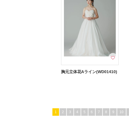
胸元立体花Aライン(WD01410)
1
2
3
4
5
6
7
8
9
10