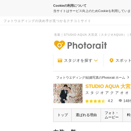
Cookieの利用について
当サイトはサービス向上のためCookieを利用してい
フォトウエディングの決め手が見つかるクチコミサイト
衣装｜STUDIO AQUA 大宮店（スタジオAQUA）｜Pho
-フォトウエデ
スタジオを探す
スポッ
フォトウエディング/結婚写真のPhotorait ホーム
STUDIO AQUA 
スタジオアクアオオ
4.2
148
フォト・
トップ
選ばれる理由
料
ムービー