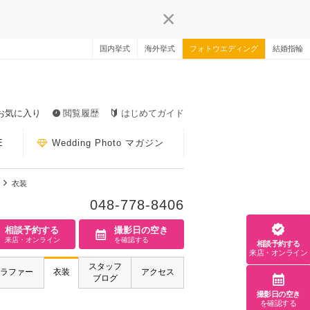
国内挙式
海外挙式
フォトウエディング
結婚指輪
お気に入り
閲覧履歴
はじめてガイド
E
Wedding Photo マガジン
衣装
048-778-8406
相談予約する
撮影日の空き
来店・オンライン
を確認する
相談予約する
来店・オンライン
スタッフ
ラファー
衣装
アクセス
ブログ
撮影日の空き
を確認する