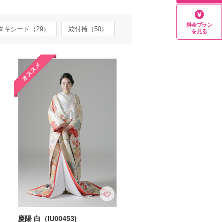
料金プラン
タキシード（29）
紋付袴（50）
を見る
オススメ
慶陽 白（IU00453)