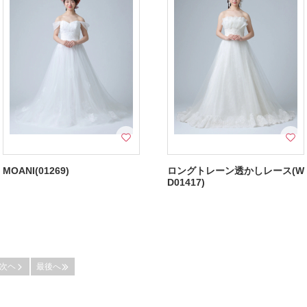
MOANI(01269)
ロングトレーン透かしレース(W
D01417)
次ヘ
最後へ