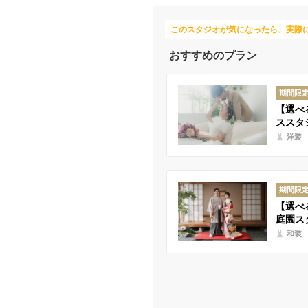
このスタジオが気になったら、実際
おすすめのプラン
期間限
【選べ
ススタ
洋装
期間限
【選べ
庭園ス
和装