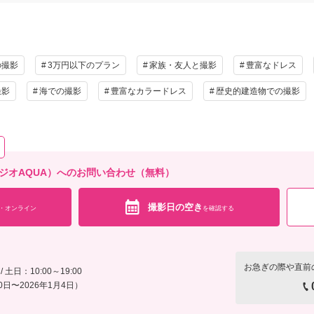
の撮影
3万円以下のプラン
家族・友人と撮影
豊富なドレス
撮影
海での撮影
豊富なカラードレス
歴史的建造物での撮影
（スタジオAQUA）へのお問い合わせ（無料）
撮影日の空き
・オンライン
を確認する
お急ぎの際や直前
 土日：10:00～19:00
0日〜2026年1月4日）