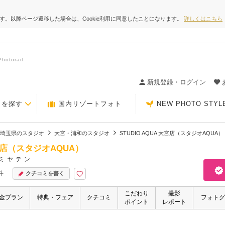
ます。以降ページ遷移した場合は、Cookie利用に同意したことになります。
詳しくはこちら
torait
ィングの決め手が見つかるクチコミサイト-Photorait
新規登録・ログイン
トを探す
国内リゾートフォト
NEW PHOTO STYL
埼玉県のスタジオ
大宮・浦和のスタジオ
STUDIO AQUA 大宮店（スタジオAQUA）
大宮店（スタジオAQUA）
ミヤテン
件
クチコミを書く
こだわり
撮影
金プラン
特典・フェア
クチコミ
フォトグ
ポイント
レポート