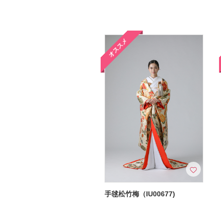
オススメ
手毬松竹梅（IU00677)