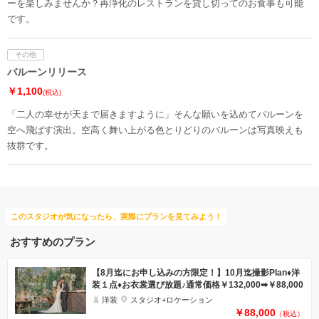
ーを楽しみませんか？再浄化のレストランを貸し切ってのお食事も可能
です。
その他
バルーンリリース
￥1,100
(税込)
「二人の幸せが天まで届きますように」そんな願いを込めてバルーンを
空へ飛ばす演出。空高く舞い上がる色とりどりのバルーンは写真映えも
抜群です。
このスタジオが気になったら、実際にプランを見てみよう！
おすすめのプラン
【8月迄にお申し込みの方限定！】10月迄撮影Plan♦洋
装１点♦お衣裳選び放題♪通常価格￥132,000➡￥88,000
洋装
スタジオ+ロケーション
￥88,000
（税込）