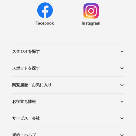
Facebook
Instagram
スタジオを探す
スポットを探す
エリアから探す
こだわりから探す
NEW PHOTO STYLE
プランから探す
フォトタイプ診断
フォトグラファーから探す
国内リゾートから探す
閲覧履歴・お気に入り
ロケーションから探す
スタジオから探す
お役立ち情報
閲覧スタジオ
お気に入り
サービス・会社
Wedding Photo マガジン
はじめてガイド
規約・ヘルプ
Photoraitとは
スタジオの掲載について
お問い合わせ
運営会社
サイトマップ