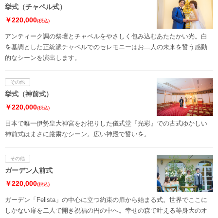
挙式（チャペル式）
￥220,000
(税込)
アンティーク調の祭壇とチャペルをやさしく包み込むあたたかい光。白
を基調とした正統派チャペルでのセレモニーはお二人の未来を誓う感動
的なシーンを演出します。
その他
挙式（神前式）
￥220,000
(税込)
日本で唯一伊勢皇大神宮をお祀りした儀式堂『光彩』での古式ゆかしい
神前式はまさに厳粛なシーン。広い神殿で誓いを。
その他
ガーデン人前式
￥220,000
(税込)
ガーデン「Felista」の中心に立つ約束の扉から始まる式。世界でここに
しかない扉を二人で開き祝福の円の中へ。幸せの森で叶える等身大のオ