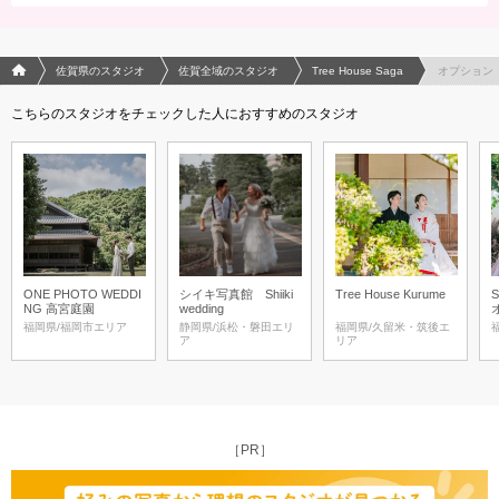
フォトウエディング/結婚写真のPhotorait ホーム
佐賀県のスタジオ
佐賀全域のスタジオ
Tree House Saga
オプション
こちらのスタジオをチェックした人におすすめのスタジオ
ONE PHOTO WEDDI
シイキ写真館 Shiiki
Tree House Kurume
NG 高宮庭園
wedding
福岡県/福岡市エリア
静岡県/浜松・磐田エリ
福岡県/久留米・筑後エ
ア
リア
［PR］