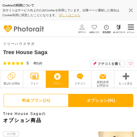
Cookieの利用について
当サイトはサービス向上のためCookieを利用しています。以降ページ遷移した場合は、
Cookie利用に同意したことになります。
詳しくはこちら
ツリーハウスサガ
Tree House Saga
5
5
件
クチコミを書く
資料請求
選ばれる理由
フォト
プラン
クチコミ
もっと見る
お問合せ
撮影レポート
フォトグラファー
料金プラン(14)
オプション(46)
衣装
ムービー
Tree House Sagaの
オプション
ブログ
オプション商品
アクセス/TEL
スタジオトップ
その他