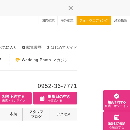
国内挙式
海外挙式
フォトウエディング
結婚指輪
お気に入り
閲覧履歴
はじめてガイド
E
Wedding Photo マガジン
0952-36-7771
相談予約する
撮影日の空き
来店・オンライン
を確認する
相談予約する
来店・オンライン
スタッフ
衣装
アクセス
ブログ
撮影日の空き
を確認する