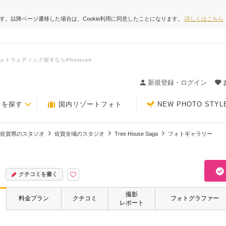
ます。以降ページ遷移した場合は、Cookie利用に同意したことになります。
詳しくはこちら
ォトウェディング探すならPhotorait
ィングの決め手が見つかるクチコミサイト-Photorait
新規登録・ログイン
トを探す
国内リゾートフォト
NEW PHOTO STYL
佐賀県のスタジオ
佐賀全域のスタジオ
Tree House Saga
フォトギャラリー
クチコミを書く
撮影
料金プラン
クチコミ
フォトグラファー
レポート