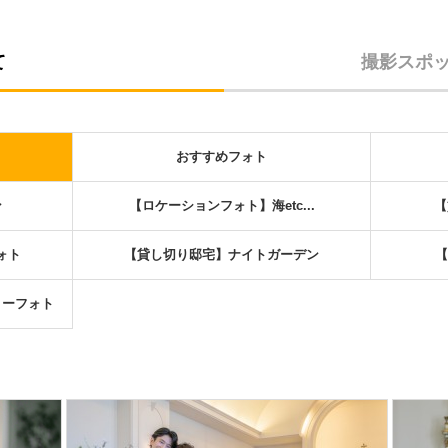
て
撮影スポ
おすすめフォト
ン
【ロケーションフォト】海etc...
【
ォト
【貸し切り邸宅】ナイトガーデン
【
リーフォト