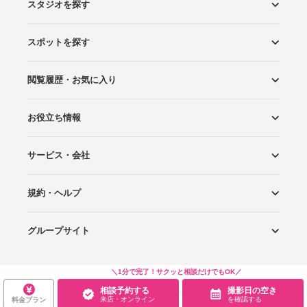
スタジオを探す
スポットを探す
エリアから探す
こだわりから探す
NEW PHOTO STYLE
プランから探す
フォトタイプ診断
フォトグラファーから探す
国内リゾートから探す
閲覧履歴・お気に入り
ロケーションから探す
スタジオから探す
お役立ち情報
閲覧スタジオ
お気に入り
サービス・会社
Wedding Photo マガジン
はじめてガイド
規約・ヘルプ
Photoraitとは
スタジオの掲載について
お問い合わせ
運営会社
サイトマップ
グループサイト
プライバシーポリシー
利用規約
ヘルプ
Wedding Park
Wedding Park 海外
Ringraph
＼1分で完了！サクッと相談だけでもOK／
相談予約する
撮影日の空き
Copyright
©
WEDDING PARK CO.,LTD.
来店・オンライン
を確認する
料金プラン