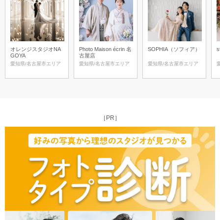
オレンジスタジオNA
Photo Maison écrin 名
SOPHIA（ソフィア）
s
GOYA
古屋店
愛知県/名古屋市エリア
愛知県/名古屋市エリア
愛知県/名古屋市エリア
［PR］