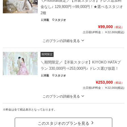
＼Photorait限定／【洋装スタジオ】ドレス追加料
金なし♪ 129,800円⇒99,000円！★選べるスタジオ
2種
洋装
スタジオ
¥99,000
（税込）
土日祝UP料金：
￥22,000
(税込)
このプランの詳細を見る
＊期間限定キャンペーン実施中＊ 上記期間内に撮影の方は通常より約￥30,80
0もお得な価格でご案内！
期間限定
結婚式でも着用される高クオリティな衣裳からお気に入りのドレス＆タキシー
＼期間限定／【洋装スタジオ】KIYOKO HATAプ
ドをお選びいただき、スタジオで撮影するプランです★
ラン 330,000円⇒253,000円♪ ドレス選び放題！
本格的で多彩なスタジオセットに加え、ライティングなどの演出も駆使し、お
洋装
スタジオ
ふたりの想像以上のメモリアルフォトを撮影いたします！
¥253,000
（税込）
土日祝UP料金：
￥22,000
(税込)
プラン詳細
このプランの詳細を見る
撮影料
新婦衣装1着
新郎衣装1着
【期間限定￥77,000OFF！】憧れの「KIYOKO HATA」ドレスが追加料金なし
着付け
ヘアメイク
小物一式
で選び放題♪◆事前試着3着もできます！
※料金は全て税込表示となっております。
アルバム
データ 50カット
台紙付写真
人気ドレスブランド〈KIYOKO HATA〉の世界観をまるごと楽しめる、名古屋店
衣装追加
会食
挙式
限定のスペシャルフォトプランが誕生！全18種のフォトブースからお好きな空
このスタジオのプランを見る