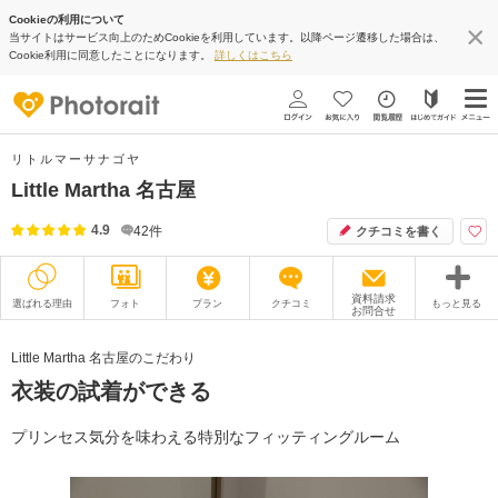
Cookieの利用について
当サイトはサービス向上のためCookieを利用しています。以降ページ遷移した場合は、
Cookie利用に同意したことになります。
詳しくはこちら
リトルマーサナゴヤ
Little Martha 名古屋
4.9
42
件
クチコミを書く
資料請求
選ばれる理由
フォト
プラン
クチコミ
もっと見る
お問合せ
撮影レポート
フォトグラファー
Little Martha 名古屋のこだわり
衣装の試着ができる
衣装
ムービー
オプション
ブログ
プリンセス気分を味わえる特別なフィッティングルーム
アクセス/TEL
スタジオトップ