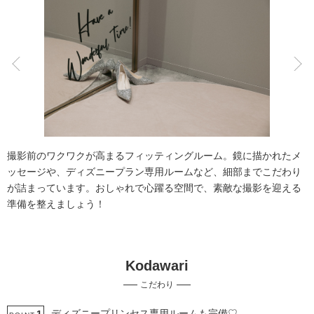
こだわりポイント
豊富なカラードレス
豊富なドレス
撮影前のワクワクが高まるフィッティングルーム。鏡に描かれたメ
ッセージや、ディズニープラン専用ルームなど、細部までこだわり
が詰まっています。おしゃれで心躍る空間で、素敵な撮影を迎える
準備を整えましょう！
スタジオでの撮影
衣装追加無料
Kodawari
家族・友人と撮影
ソロウエディング
衣装の試着
こだわり
自慢の修正技術
人気スポットでの撮影
庭園での撮影
ウェルカムボードの作成
撮影前の打ち合わせ
ディズニープリンセス専用ルームも完備♡