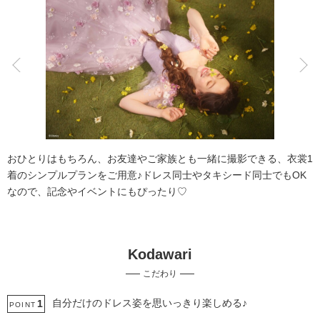
こだわりポイント
豊富なカラードレス
豊富なドレス
おひとりはもちろん、お友達やご家族とも一緒に撮影できる、衣裳1
着のシンプルプランをご用意♪ドレス同士やタキシード同士でもOK
なので、記念やイベントにもぴったり♡
Kodawari
スタジオでの撮影
衣装追加無料
こだわり
家族・友人と撮影
ソロウエディング
衣装の試着
自慢の修正技術
人気スポットでの撮影
庭園での撮影
自分だけのドレス姿を思いっきり楽しめる♪
1
POINT
ウェルカムボードの作成
撮影前の打ち合わせ