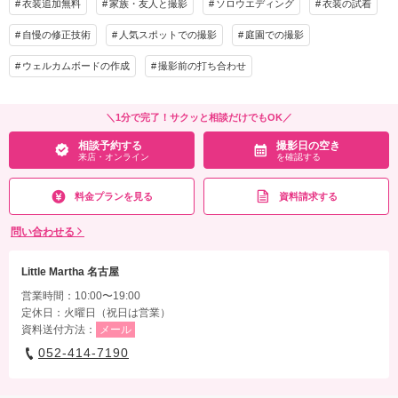
衣装追加無料
来店・オンライン
家族・友人と撮影
ソロウエディング
を確認する
衣装の試着
衣装追加
会食
挙式
自慢の修正技術
人気スポットでの撮影
庭園での撮影
家族と撮影
家族用衣装レンタル
ペットと撮影
ウェルカムボードの作成
撮影前の打ち合わせ
その他含むもの
アクセサリー小物一式、新婦ヘアメイク、撮影60分、撮影アテンド、背景2ブース
（スタジオ全18種から選べる）、ブーケ、事前試着3着
＼1分で完了！サクッと相談だけでもOK／
相談予約する
撮影日の空き
相談予約する
撮影日の空き
来店・オンライン
を確認する
来店・オンライン
を確認する
料金プランを見る
資料請求する
問い合わせる
Little Martha 名古屋
営業時間：10:00〜19:00
定休日：火曜日（祝日は営業）
資料送付方法：
メール
052-414-7190