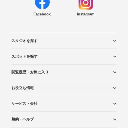
Facebook
Instagram
スタジオを探す
スポットを探す
エリアから探す
こだわりから探す
NEW PHOTO STYLE
プランから探す
フォトタイプ診断
フォトグラファーから探す
国内リゾートから探す
閲覧履歴・お気に入り
ロケーションから探す
スタジオから探す
お役立ち情報
閲覧スタジオ
お気に入り
サービス・会社
Wedding Photo マガジン
はじめてガイド
規約・ヘルプ
Photoraitとは
スタジオの掲載について
お問い合わせ
運営会社
サイトマップ