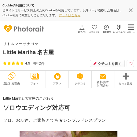
Cookieの利用について
当サイトはサービス向上のためCookieを利用しています。以降ページ遷移した場合は、
Cookie利用に同意したことになります。
詳しくはこちら
リトルマーサナゴヤ
Little Martha 名古屋
4.9
42
件
クチコミを書く
資料請求
選ばれる理由
フォト
プラン
クチコミ
もっと見る
お問合せ
撮影レポート
フォトグラファー
Little Martha 名古屋のこだわり
ソロウエディング対応可
衣装
ムービー
オプション
ブログ
ソロ、お友達、ご家族とでも★シンプルドレスプラン
アクセス/TEL
スタジオトップ