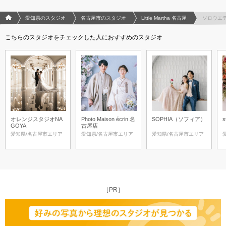
フォトウエディング/結婚写真のPhotorait ホーム
愛知県のスタジオ
名古屋市のスタジオ
Little Martha 名古屋
ソロウエ
こちらのスタジオをチェックした人におすすめのスタジオ
オレンジスタジオNA
Photo Maison écrin 名
SOPHIA（ソフィア）
s
GOYA
古屋店
愛知県/名古屋市エリア
愛知県/名古屋市エリア
愛知県/名古屋市エリア
［PR］