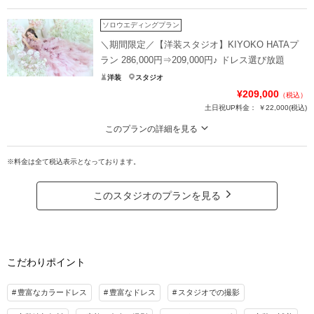
◆ディズニーコレクション着用での撮影が叶うのはリトル・マーサだけ！◆美
肌/スタイル補正/様々なエフェクトを施したレタッチ付き
ソロウエディングプラン
世界中で大人気のディズニープリンセスからインスピレーションを得てデザイ
＼期間限定／【洋装スタジオ】KIYOKO HATAプ
ンした、特別なドレスを着て撮影していただけます。
ラン 286,000円⇒209,000円♪ ドレス選び放題
ディズニープラン限定の「ファンタジーレタッチ」を施し、お写真にスペシャ
洋装
スタジオ
ルな魔法をかけてお渡しいたします。
¥209,000
（税込）
(全キャラクター対象)
土日祝UP料金：
￥22,000
(税込)
プラン詳細
このプランの詳細を見る
【期間限定￥77,000OFF！】憧れの「KIYOKO HATA」ドレス◆2026年8月末
撮影料
新婦衣装1着
新郎衣装
のお申込み＆10月末の撮影まで！
※料金は全て税込表示となっております。
着付け
ヘアメイク
小物一式
人気ドレスブランド〈KIYOKO HATA〉の世界観をまるごと楽しめる、名古屋店
アルバム
データ 12カット
台紙付写真
限定のスペシャルフォトプランが誕生！全18種のフォトブースからお好きな空
このスタジオのプランを見る
衣装追加
会食
挙式
間をセレクトできて、追加料金なしで新作ドレスも選べちゃう♡上品さと華や
かさを兼ね備えた特別な1枚を♪
家族と撮影
家族用衣装レンタル
ペットと撮影
プラン詳細
その他含むもの
こだわりポイント
アクセサリー小物一式、ヘアメイク、撮影小物、撮影アテンド、スタジオ背景2~3ブ
撮影料
新婦衣装1着
新郎衣装
ース
着付け
ヘアメイク
小物一式
豊富なカラードレス
豊富なドレス
スタジオでの撮影
アルバム
相談予約する
データ 50カット
撮影日の空き
台紙付写真