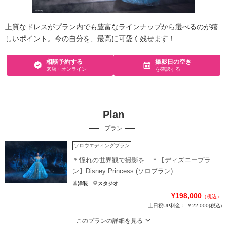
上質なドレスがプラン内でも豊富なラインナップから選べるのが嬉
しいポイント。今の自分を、最高に可愛く残せます！
相談予約する
撮影日の空き
来店・オンライン
を確認する
Plan
プラン
ソロウエディングプラン
＊憧れの世界観で撮影を…＊【ディズニープラ
ン】Disney Princess (ソロプラン)
洋装
スタジオ
¥198,000
（税込）
土日祝UP料金：
￥22,000
(税込)
このプランの詳細を見る