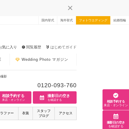
国内挙式
海外挙式
フォトウエディング
結婚指輪
お気に入り
閲覧履歴
はじめてガイド
E
Wedding Photo マガジン
の撮影
0120-093-760
相談予約する
撮影日の空き
来店・オンライン
を確認する
相談予約する
来店・オンライン
スタッフ
ラファー
衣装
アクセス
ブログ
撮影日の空き
を確認する