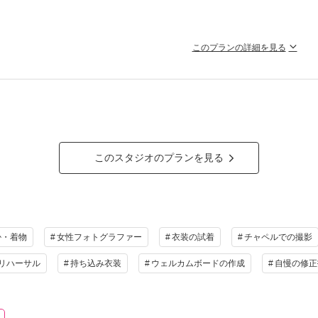
影用フルメイク
付け
影
ルバム収録カットデータ
このプランの詳細を見る
ォトレタッチ(画像修整)
ミナスの世界を楽しめる花嫁に支持されるプランがさらにお得に。衣裳
ラン詳細
ンに含まれます
ス＆和装の3着で、心ゆくまでルミナスの世界を楽しめるラグジュアリープラン。
撮影料
新婦衣装1着
新郎衣装1着
着付
ラン詳細
小物一式
アルバム 14P
データ 12カット
台紙付
このスタジオのプランを見る
撮影料
新婦衣装3着
新郎衣装3着
着付
会食
挙式
家族と撮影
家族用衣装
小物一式
アルバム 30P
データ 28カット
台紙付
相談予約する
撮影日の空き
を確
来店・オンライン
会食
挙式
家族と撮影
家族用衣装
掛・着物
女性フォトグラファー
衣装の試着
チャペルでの撮影
の他含むもの
リハーサル
持ち込み衣装
ウェルカムボードの作成
自慢の修正
料,新婦衣装3着,新郎3着,着付け,ヘアメイク,小物一式,アルバム30P,データ28カット、
ーサリーフォトが含まれています。
相談予約する