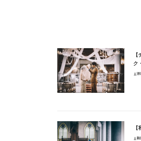
【
ク
洋
リ
ラ・
■ウ
【
■ア
■撮
和