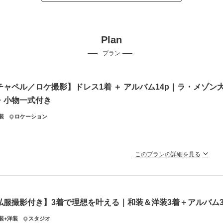
Plan
プラン
チャペル／ロケ撮影】ドレス1着 ＋ アルバム14p｜ラ・メゾ
・小物一式付き
装
ロケーション
このプランの詳細を見る
ュクスな空間で二人だけの特別な瞬間を
メゾン大阪港の世界観を心ゆくまで楽しめるプランです。
ェディングドレスレンタル（1着）
私服撮影付き】3着で理想を叶える｜和装＆洋装3着＋アルバム3
ルバム（14ページ12カット収録）
影用ヘアセット
装+洋装
スタジオ