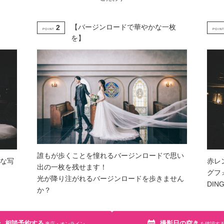
】
【バージンロードで華やかな一枚
2
POINT
POIN
を】
誰もが歩くことを憧れるバージンロードで思い
な写
赤レ
出の一枚を残せます！
グフ
光が降り注がれるバージンロードを歩きません
DI
か？
相談予約する
撮影日の空き
来店・オンライン
を確認す