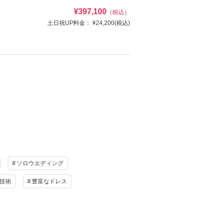
¥397,100
（税込）
土日祝UP料金：
¥24,200
(税込)
・レタッチ・ヘアメイク・アルバム等はプ
け
ヘアメイク
写真
衣装追加
け
ヘアメイク
レンタル
ペットと撮影
写真
衣装追加
資料請求
認する
レンタル
ペットと撮影
ソロウエディング
技術
豊富なドレス
WD撮影後にはルミナスのセットで私服記念撮影ができるア