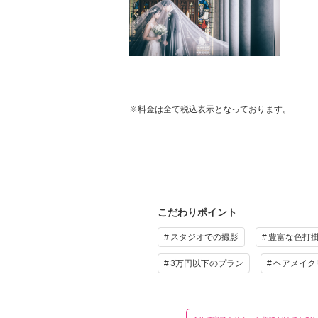
■撮
■着
■撮
■ア
■フ
ル
プ
ラ
ドレ
※料金は全て税込表示となっております。
プ
こだわりポイント
スタジオでの撮影
豊富な色打
そ
3万円以下のプラン
ヘアメイク
撮影
ニバ