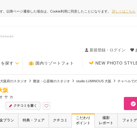
ます。以降ページ遷移した場合は、Cookie利用に同意したことになります。
詳しくはこちら
torait
ィングの決め手が見つかるクチコミサイト-Photorait
新規登録・ログイン
トを探す
国内リゾートフォト
NEW PHOTO STYL
大阪府のスタジオ
難波・心斎橋のスタジオ
studio LUMINOUS 大阪
チャペルで
 大阪
オサカ
クチコミを書く
こだわり
撮影
金プラン
特典・フェア
クチコミ
フォトグ
ポイント
レポート